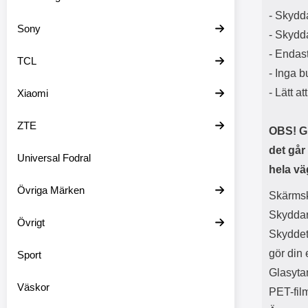
- Skydda
Sony
- Skydda
- Endas
TCL
- Inga b
- Lätt at
Xiaomi
ZTE
OBS! Gl
det går
Universal Fodral
hela vä
Övriga Märken
Skärmsk
Skyddar 
Övrigt
Skyddet 
gör din
Sport
Glasytan
Väskor
PET-fil