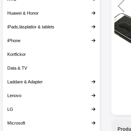
Huawei & Honor
Merkitse blow 
2 var
iPads,läsplattor & tablets
iPhone
Kortfickor
Data & TV
Laddare & Adapter
Lenovo
LG
Microsoft
Produ