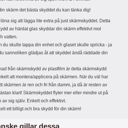
h
d
din skärm det bästa skyddet du kan tänka dig!
ö
d
r
a
löna sig att lägga lite extra på just skärmskyddet. Detta
l
r
u
e
ydd av härdat glas skyddar din skärm effektivt mot
r
n
ch vatten.
a
h
r
a
du skulle tappa din enhet och glaset skulle spricka - ja
o
r
du sannoliken glädjas åt att skyddet ändå räddade din
c
k
h
o
s
n
llnad från skärmskydd av plastfilm är detta skärmskydd
e
t
r
a
nkelt att montera/applicera på skärmen. När du väl har
t
k
l att skärmen är ren och fri från damm, ja då är resten av
i
t
l
f
ästan klart! Skärmskyddet flyter mer eller mindre ut på
l
ö
av sig själv. Enkelt och effektivt.
a
r
elt ett billigt och bra skydd för din skärm!
t
s
t
å
d
v
nske gillar dessa
u
ä