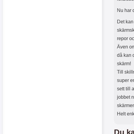
Nu har 
Det kan 
skärmsk
repor o
Även om 
då kan 
skärm!
Till ski
super e
sett til
jobbet n
skärmen 
Helt enk
Du ka