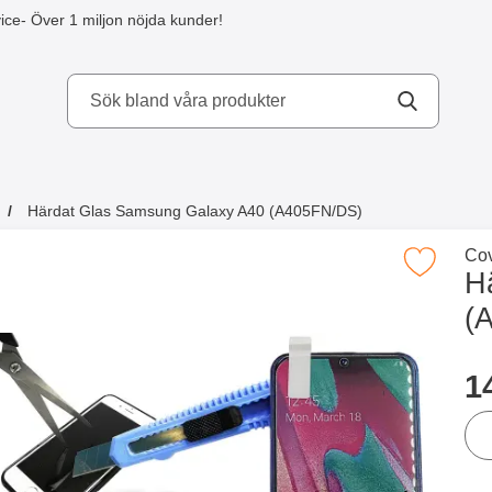
ice
- Över 1 miljon nöjda kunder!
kydd AB
Härdat Glas Samsung Galaxy A40 (A405FN/DS)
a köpte även
Gå 
Cov
Makera härdat Glas Samsung Galaxy A40 (
H
(
Han
p
1
ant