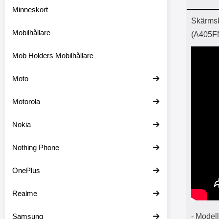
Minneskort
Prod
Skärmsk
Mobilhållare
(A405F
Mob Holders Mobilhållare
Moto
Motorola
Nokia
Nothing Phone
OnePlus
Realme
Samsung
- Model