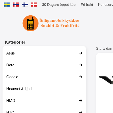
30 Dagars öppet köp
Fri frakt
Kundserv
Startsidan för Tibro Billiga Mobils
Kategorier
Startsidan
Asus
Andr
Doro
Google
Headset & Ljud
HMD
HTC