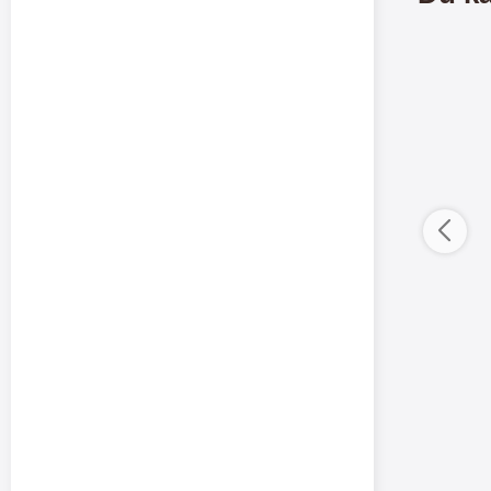
ductListContainer
Merkitse blow productListContainer
Merkitse blow 
-4
0
%