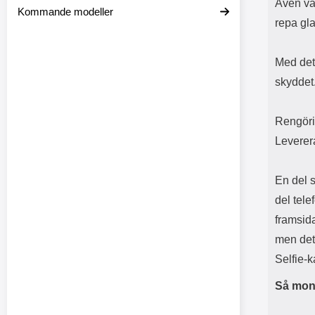
Även va
Kommande modeller
repa glas
Med det
skyddet
Rengöri
Leverer
En del 
del tel
framsid
men det
Selfie-
Så mont