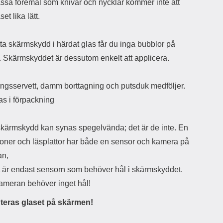
r
å
ssa föremål som knivar och nycklar kommer inte att
a
n
et lika lätt.
r
g
i
.
l
L
ta skärmskydd i härdat glas får du inga bubblor på
i
a
. Skärmskyddet är dessutom enkelt att applicera.
t
d
e
d
t
a
ngsservett, damm borttagning och putsduk medföljer.
f
r
o
e
as i förpackning
r
n
m
d
a
u
skärmskydd kan synas spegelvända; det är de inte. En
t
k
efoner och läsplattor har både en sensor och kamera på
.
a
D
n
an,
e
a
 är endast sensorn som behöver hål i skärmskyddet.
t
n
m
v
kameran behöver inget hål!
e
ä
d
n
eras glaset på skärmen!
f
d
ö
a