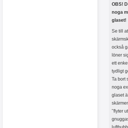
OBS! De
noga me
glaset!
Se till 
skärmsk
också gä
löner si
ett enk
tydligt
Ta bort
noga exa
glaset ä
skärmen.
"flyter 
gnuggas 
luftbubb