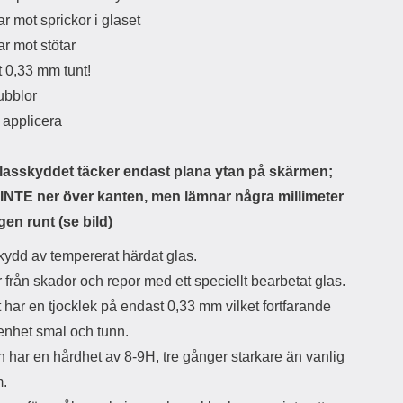
d
r mot sprickor i glaset
ä
a
r mot stötar
r
r
s
e
t 0,33 mm tunt!
m
m
ubblor
i
e
d
d
t applicera
i
U
g
S
a
B
asskyddet täcker endast plana ytan på skärmen;
t
&
 INTE ner över kanten, men lämnar några millimeter
r
U
å
S
gen runt (se bild)
d
B
l
T
ydd av tempererat härdat glas.
ö
y
från skador och repor med ett speciellt bearbetat glas.
s
p
a
e
har en tjocklek på endast 0,33 mm vilket fortfarande
h
-
 enhet smal och tunn.
ö
C
r
u
 har en hårdhet av 8-9H, tre gånger starkare än vanlig
l
t
m.
u
g