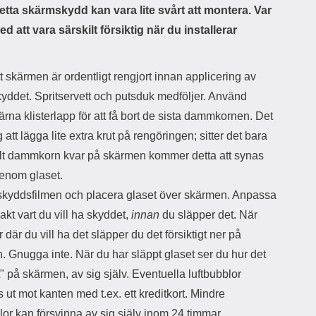
l
t
tta skärmskydd kan vara lite svårt att montera. Var
j
i
d att vara särskilt försiktig när du installerar
a
l
n
l
d
f
e
l
att skärmen är ordentligt rengjort innan applicering av
f
e
yddet. Spritservett och putsduk medföljer. Använd
o
r
d
a
rna klisterlapp för att få bort de sista dammkornen. Det
r
o
g att lägga lite extra krut på rengöringen; sitter det bara
a
l
elt dammkorn kvar på skärmen kommer detta att synas
l
i
e
k
 genom glaset.
t
a
 skyddsfilmen och placera glaset över skärmen. Anpassa
s
e
k
n
kt vart du vill ha skyddet,
innan
du släpper det. När
y
h
r där du vill ha det släpper du det försiktigt ner på
d
e
d
t
 Gnugga inte. När du har släppt glaset ser du hur det
a
e
ut" på skärmen, av sig själv. Eventuella luftbubblor
r
r
d
.
ut mot kanten med t.ex. ett kreditkort. Mindre
i
L
lor kan försvinna av sig själv inom 24 timmar.
n
a