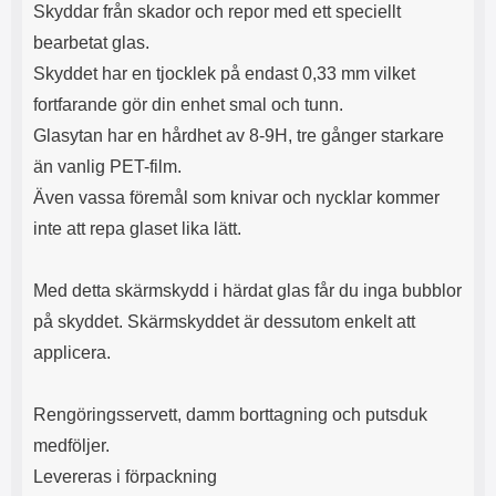
Skyddar från skador och repor med ett speciellt
l
L
i
a
bearbetat glas.
t
d
Skyddet har en tjocklek på endast 0,33 mm vilket
e
d
t
a
fortfarande gör din enhet smal och tunn.
f
r
Glasytan har en hårdhet av 8-9H, tre gånger starkare
o
e
än vanlig PET-film.
r
n
m
d
Även vassa föremål som knivar och nycklar kommer
a
u
inte att repa glaset lika lätt.
t
k
.
a
D
n
Med detta skärmskydd i härdat glas får du inga bubblor
e
a
t
n
på skyddet. Skärmskyddet är dessutom enkelt att
m
v
applicera.
e
ä
d
n
f
d
Rengöringsservett, damm borttagning och putsduk
ö
a
l
t
medföljer.
j
i
Levereras i förpackning
a
l