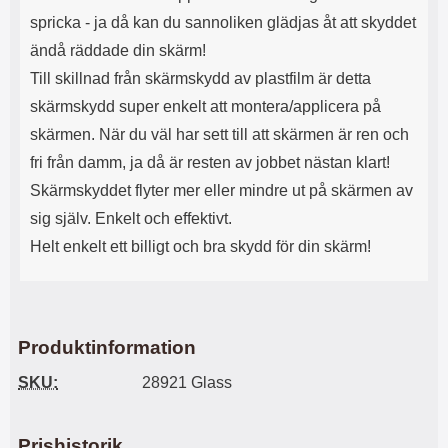
e
B
spricka - ja då kan du sannoliken glädjas åt att skyddet
t
T
a
y
ändå räddade din skärm!
p
p
Till skillnad från skärmskydd av plastfilm är detta
p
e
a
-
skärmskydd super enkelt att montera/applicera på
r
C
skärmen. När du väl har sett till att skärmen är ren och
b
s
o
o
fri från damm, ja då är resten av jobbet nästan klart!
r
m
Skärmskyddet flyter mer eller mindre ut på skärmen av
t
f
d
ö
sig själv. Enkelt och effektivt.
o
r
Helt enkelt ett billigt och bra skydd för din skärm!
m
v
.
a
F
n
o
l
d
i
Produktinformation
r
g
a
U
SKU:
28921 Glass
l
S
e
B
t
.
ä
S
Prishistorik