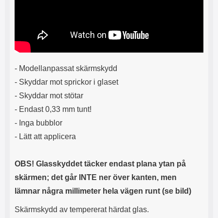
s
e
m
m
i
e
d
d
i
U
g
S
a
B
- Modellanpassat skärmskydd
t
&
r
U
- Skyddar mot sprickor i glaset
å
S
- Skyddar mot stötar
d
B
l
T
- Endast 0,33 mm tunt!
ö
y
- Inga bubblor
s
p
a
e
- Lätt att applicera
h
-
ö
C
r
u
OBS! Glasskyddet täcker endast plana ytan på
l
t
skärmen; det går INTE ner över kanten, men
u
g
r
å
lämnar några millimeter hela vägen runt (se bild)
a
n
r
g
Skärmskydd av tempererat härdat glas.
i
.