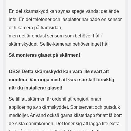
n
l
d
f
En del skärmskydd kan synas spegelvända; det är de
e
l
f
e
inte. En del telefoner och läsplattor har både en sensor
o
r
och kamera på framsidan,
d
a
r
o
men det är endast sensorn som behöver hål i
a
l
skärmskyddet. Selfie-kameran behöver inget hål!
l
i
e
k
Så monteras glaset på skärmen!
t
a
s
e
k
n
OBS! Detta skärmskydd kan vara lite svårt att
y
h
montera. Var noga med att vara särskilt försiktig
d
e
d
t
när du installerar glaset!
a
e
r
r
Se till att skärmen är ordentligt rengjort innan
d
.
applicering av skärmskyddet. Spritservett och putsduk
i
L
n
a
medföljer. Använd också gärna klisterlapp för att få bort
h
d
de sista dammkornen. Det löner sig att lägga lite extra
ö
d
r
a