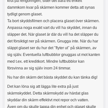
krut på rengöringen; sitter det bara ett enkelt
l
r
dammkorn kvar på skärmen kommer detta att synas
u
e
r
n
tydligt genom glaset.
a
h
Ta bort skyddsfilmen och placera glaset över skärmen.
r
a
o
r
Anpassa noga exakt vart du vill ha skyddet,
innan
du
c
k
släpper det. När glaset är där du vill ha det släpper du
h
o
s
n
det försiktigt ner på skärmen. Gnugga inte. När du har
e
t
släppt glaset ser du hur det "flyter ut" på skärmen, av
r
a
t
k
sig själv. Eventuella luftbubblor gnuggas ut mot kanten
i
t
med t.ex. ett kreditkort. Mindre luftbubblor kan
l
f
l
ö
försvinna av sig själv inom 24 timmar.
a
r
t
s
Nu har din skärm det bästa skyddet du kan tänka dig!
t
å
d
v
Det kan löna sig att lägga lite extra på just
u
ä
skärmskyddet. Detta skärmskydd av härdat glas
i
l
n
U
skyddar din skärm effektivt mot repor och vatten.
t
S
Även om du skulle tappa din enhet och glaset skulle