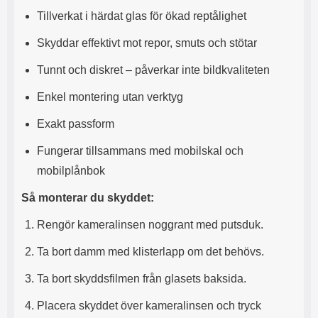
s
e
Tillverkat i härdat glas för ökad reptålighet
m
m
i
e
Skyddar effektivt mot repor, smuts och stötar
d
d
i
U
Tunnt och diskret – påverkar inte bildkvaliteten
g
S
a
B
Enkel montering utan verktyg
t
&
r
U
Exakt passform
å
S
d
B
Fungerar tillsammans med mobilskal och
l
T
ö
y
mobilplånbok
s
p
a
e
Så monterar du skyddet:
h
-
ö
C
Rengör kameralinsen noggrant med putsduk.
r
u
l
t
Ta bort damm med klisterlapp om det behövs.
u
g
r
å
Ta bort skyddsfilmen från glasets baksida.
a
n
r
g
Placera skyddet över kameralinsen och tryck
i
.