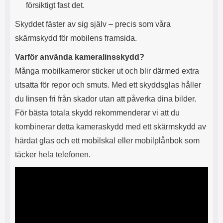
försiktigt fast det.
l
L
i
a
Skyddet fäster av sig själv – precis som våra
t
d
e
d
skärmskydd för mobilens framsida.
t
a
f
r
Varför använda kameralinsskydd?
o
e
Många mobilkameror sticker ut och blir därmed extra
r
n
m
d
utsatta för repor och smuts. Med ett skyddsglas håller
a
u
du linsen fri från skador utan att påverka dina bilder.
t
k
För bästa totala skydd rekommenderar vi att du
.
a
D
n
kombinerar detta kameraskydd med ett skärmskydd av
e
a
härdat glas och ett mobilskal eller mobilplånbok som
t
n
m
v
täcker hela telefonen.
e
ä
d
n
f
d
ö
a
l
t
j
i
a
l