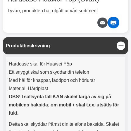
2 varianter
2 varianter
Tyvärr, produkten har utgått ur vårt sortiment
2
0
%
%
S
Produktbeskrivning
t
ä
Produktbeskrivning
n
X
H
Hardcase skal för Huawei Y5p
g
O
o
T
c
Ett snyggt skal som skyddar din telefon
X
H
r
o
Med hål för knappar, laddport och hörlurar
å
N
O
o
d
6
-
c
3
2
Material: Hårdplast
l
3
4
X
4
o
ö
D
OBS! I sällsynta fall KAN skalet färga av sig på
9
9
3
N
s
u
k
k
3
6
a
a
mobilens baksida; om mobil + skal t.ex. utsätts för
r
r
H
l
3
1
1
fukt.
ö
S
B
D
6
9
r
n
l
u
l
a
9
9
Detta skal skyddar främst din telefons baksida. Skalet
u
a
u
b
k
k