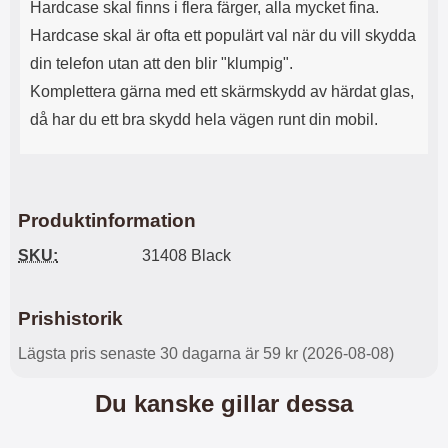
Hardcase skal finns i flera färger, alla mycket fina.
s
e
m
m
Hardcase skal är ofta ett populärt val när du vill skydda
i
e
din telefon utan att den blir "klumpig".
d
d
i
U
Komplettera gärna med ett skärmskydd av härdat glas,
g
S
då har du ett bra skydd hela vägen runt din mobil.
a
B
t
&
r
U
å
S
d
B
Produktinformation
l
T
ö
y
SKU:
31408 Black
s
p
a
e
h
-
ö
C
Prishistorik
r
u
l
t
Lägsta pris senaste 30 dagarna är 59 kr (2026-08-08)
u
g
r
å
Du kanske gillar dessa
a
n
r
g
i
.