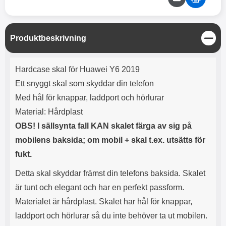
e
l
r
b
r
r
a
t
l
S
r
a
o
n
d
o
a
Välj
Välj
d
S
Produktbeskrivning
t
b
a
t
h
b
r
ä
h
l
e
Produktbeskrivning
n
ö
a
Hardcase skal för Huawei Y6 2019
g
r
d
Ett snyggt skal som skyddar din telefon
l
d
u
a
Med hål för knappar, laddport och hörlurar
r
r
Material: Hårdplast
a
e
r
S
OBS! I sällsynta fall KAN skalet färga av sig på
.
n
mobilens baksida; om mobil + skal t.ex. utsätts för
X
a
fukt.
O
b
-
b
Detta skal skyddar främst din telefons baksida. Skalet
X
l
3
a
är tunt och elegant och har en perfekt passform.
3
d
Materialet är hårdplast. Skalet har hål för knappar,
d
ä
a
laddport och hörlurar så du inte behöver ta ut mobilen.
r
r