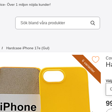
ice
- Över 1 miljon nöjda kunder!
kydd AB
Hardcase iPhone 17e (Gul)
a köpte även
Gå 
Cov
Makera hardcase iPhone 17e (Gul
6 varianter
H
Han
Välj
p
9
ant