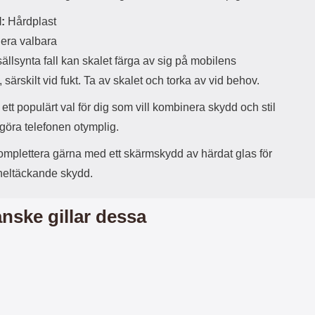
d
:
Hårdplast
ä
a
r
r
era valbara
s
e
sällsynta fall kan skalet färga av sig på mobilens
m
m
i
e
 särskilt vid fukt. Ta av skalet och torka av vid behov.
d
d
i
U
 ett populärt val för dig som vill kombinera skydd och stil
g
S
 göra telefonen otymplig.
a
B
t
&
mplettera gärna med ett skärmskydd av härdat glas för
r
U
å
S
 heltäckande skydd.
d
B
l
T
ö
y
nske gillar dessa
s
p
a
e
h
-
ö
C
r
u
l
t
u
g