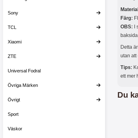
Material
Sony
Färg:
Fl
OBS:
I 
TCL
baksida,
Xiaomi
Detta är
utan att
ZTE
Tips:
Ko
Universal Fodral
ett mer
Övriga Märken
Du ka
Övrigt
Sport
Väskor