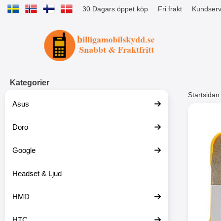
30 Dagars öppet köp
Fri frakt
Kundserv
Startsidan för Tibro Billiga Mobils
Kategorier
Startsidan
Asus
Andr
Doro
Google
Headset & Ljud
HMD
HTC