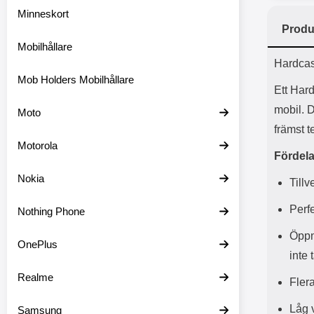
Minneskort
Produ
Mobilhållare
Prod
Hardcase
Mob Holders Mobilhållare
Ett Hard
mobil. 
Moto
främst t
Motorola
Fördela
Nokia
Tillv
Perfe
Nothing Phone
Öppn
OnePlus
inte 
Realme
Flera
Låg 
Samsung