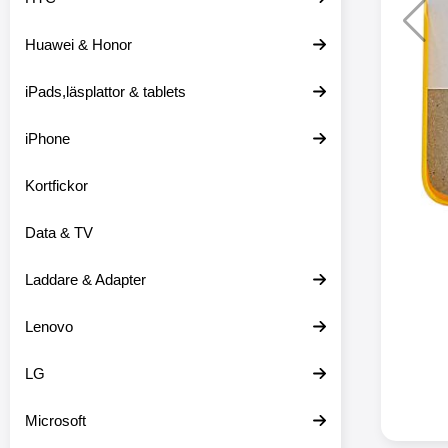
Huawei & Honor
Merkitse blow 
2 var
iPads,läsplattor & tablets
iPhone
Kortfickor
Data & TV
Laddare & Adapter
Lenovo
LG
Microsoft