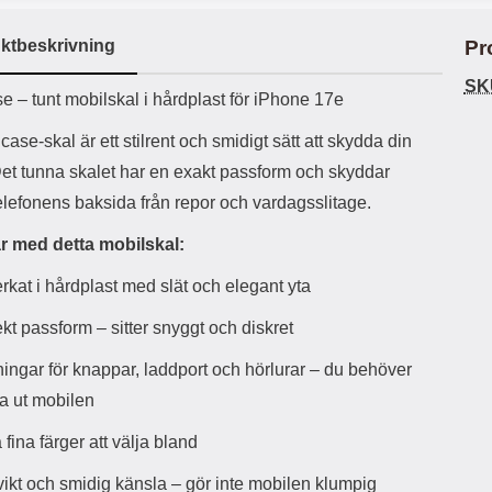
ö
S
B
D
6
9
r
n
l
u
l
a
9
9
ktbeskrivning
Pr
u
a
u
b
k
k
e
l
r
b
SK
r
r
a
t
l
S
uktbeskrivning
 – tunt mobilskal i hårdplast för iPhone 17e
r
a
o
n
d
o
a
Välj
Välj
case-skal är ett stilrent och smidigt sätt att skydda din
d
t
b
a
Det tunna skalet har en exakt passform och skyddar
h
b
r
h
l
e
elefonens baksida från repor och vardagsslitage.
ö
a
r
d
r med detta mobilskal:
l
d
u
a
erkat i hårdplast med slät och elegant yta
r
r
a
e
kt passform – sitter snyggt och diskret
r
S
.
n
ingar för knappar, laddport och hörlurar – du behöver
X
a
ta ut mobilen
O
b
-
b
 fina färger att välja bland
X
l
3
a
vikt och smidig känsla – gör inte mobilen klumpig
3
d