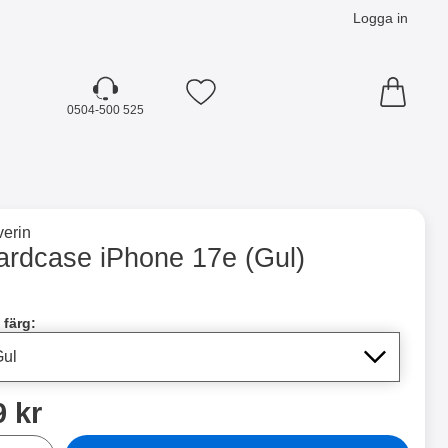
Logga in
Mina favoriter
0504-500 525
☓
till varumärkessidan för
erin
) som favorit
ardcase iPhone 17e (Gul)
dla denna produkt Hardcase iPhone 17e
 färg:
ris
9 kr
al