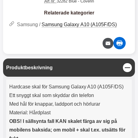
e
l
Art nr:
32282 Blue
- Coverin
r
b
r
r
a
t
l
S
r
a
o
n
Relaterade kategorier
d
o
a
Välj
Välj
d
t
b
Samsung /
Samsung Galaxy A10 (A105F/DS)
a
h
b
r
h
l
e
ö
a
r
d
l
d
u
a
r
r
S
Produktbeskrivning
a
e
t
r
S
ä
Produktbeskrivning
.
n
n
Hardcase skal för Samsung Galaxy A10 (A105F/DS)
X
a
g
O
b
Ett snyggt skal som skyddar din telefon
-
b
Med hål för knappar, laddport och hörlurar
X
l
3
a
Material: Hårdplast
3
d
OBS! I sällsynta fall KAN skalet färga av sig på
d
ä
a
mobilens baksida; om mobil + skal t.ex. utsätts för
r
r