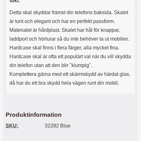
fukt.
s
e
m
m
Detta skal skyddar främst din telefons baksida. Skalet
i
e
d
d
är tunt och elegant och har en perfekt passform.
i
U
Materialet är hårdplast. Skalet har hål för knappar,
g
S
laddport och hörlurar så du inte behöver ta ut mobilen.
a
B
t
&
Hardcase skal finns i flera färger, alla mycket fina.
r
U
Hardcase skal är ofta ett populärt val när du vill skydda
å
S
d
B
din telefon utan att den blir "klumpig".
l
T
Komplettera gärna med ett skärmskydd av härdat glas,
ö
y
s
p
då har du ett bra skydd hela vägen runt din mobil.
a
e
h
-
ö
C
r
u
l
t
Produktinformation
u
g
r
å
SKU:
32282 Blue
a
n
r
g
i
.