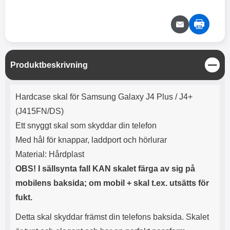
e
l
r
b
r
r
a
t
l
S
r
a
o
n
d
o
a
Välj
Välj
d
t
b
a
h
b
r
h
l
e
S
Produktbeskrivning
ö
a
t
r
d
ä
Produktbeskrivning
l
d
n
Hardcase skal för Samsung Galaxy J4 Plus / J4+
u
a
g
r
r
(J415FN/DS)
a
e
Ett snyggt skal som skyddar din telefon
r
S
.
n
Med hål för knappar, laddport och hörlurar
X
a
Material: Hårdplast
O
b
-
b
OBS! I sällsynta fall KAN skalet färga av sig på
X
l
mobilens baksida; om mobil + skal t.ex. utsätts för
3
a
3
d
fukt.
d
ä
a
Detta skal skyddar främst din telefons baksida. Skalet
r
r