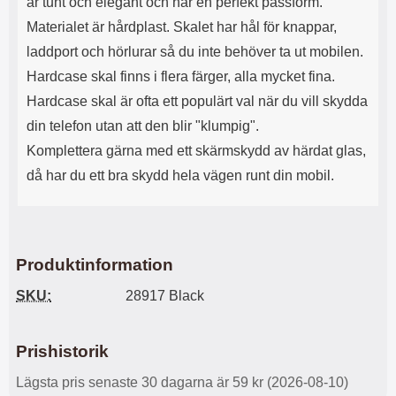
är tunt och elegant och har en perfekt passform.
s
e
m
m
Materialet är hårdplast. Skalet har hål för knappar,
i
e
laddport och hörlurar så du inte behöver ta ut mobilen.
d
d
i
U
Hardcase skal finns i flera färger, alla mycket fina.
g
S
Hardcase skal är ofta ett populärt val när du vill skydda
a
B
din telefon utan att den blir "klumpig".
t
&
r
U
Komplettera gärna med ett skärmskydd av härdat glas,
å
S
då har du ett bra skydd hela vägen runt din mobil.
d
B
l
T
ö
y
s
p
a
e
h
-
Produktinformation
ö
C
r
u
SKU:
28917 Black
l
t
u
g
r
å
Prishistorik
a
n
r
g
Lägsta pris senaste 30 dagarna är 59 kr (2026-08-10)
i
.