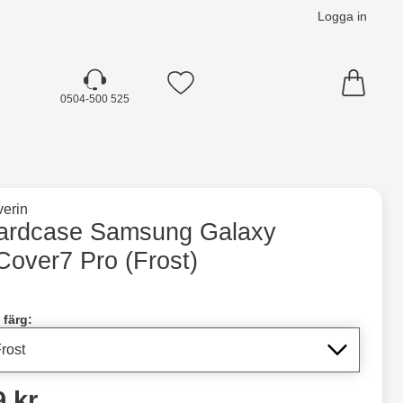
Logga in
Mina favoriter
0504-500 525
☓
till varumärkessidan för
erin
ro (Frost) som favorit
ardcase Samsung Galaxy
Cover7 Pro (Frost)
dla denna produkt Hardcase Samsung Galaxy XCover7 Pro
 färg:
ris
9 kr