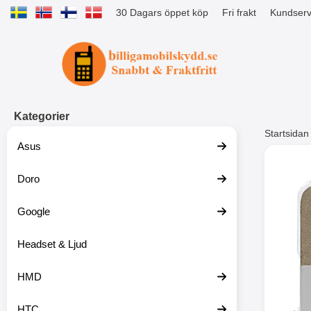
30 Dagars öppet köp
Fri frakt
Kundserv
Startsidan för Tibro Billiga Mobils
Kategorier
Startsidan
Asus
Andr
Doro
Google
Headset & Ljud
HMD
HTC