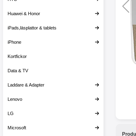
Huawei & Honor
Merkitse blow 
2 var
iPads,läsplattor & tablets
iPhone
Kortfickor
Data & TV
Laddare & Adapter
Lenovo
LG
Microsoft
Produ