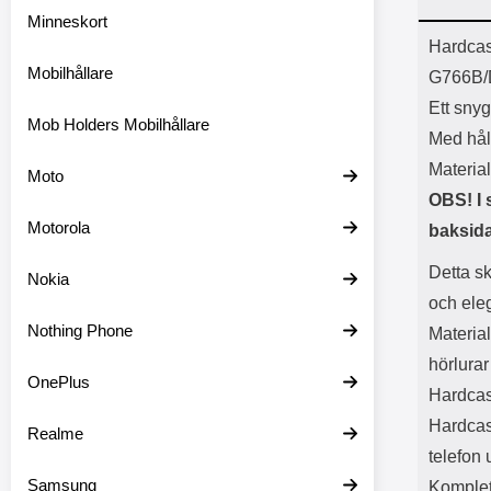
Minneskort
Prod
Hardcas
Mobilhållare
G766B/
Ett snyg
Mob Holders Mobilhållare
Med hål 
Material
Moto
OBS! I 
Motorola
baksida
Detta sk
Nokia
och ele
Nothing Phone
Material
hörlurar
OnePlus
Hardcase
Hardcase
Realme
telefon 
Samsung
Komplet