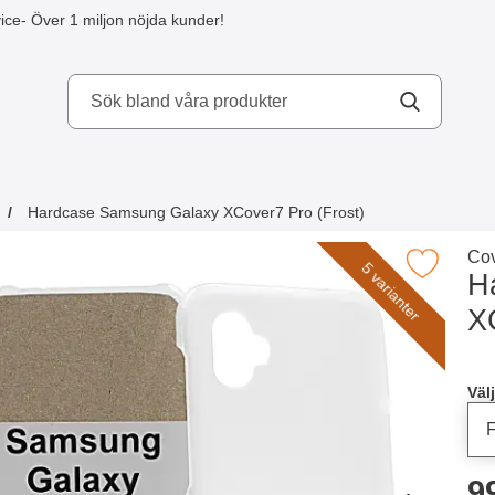
ice
- Över 1 miljon nöjda kunder!
kydd AB
Hardcase Samsung Galaxy XCover7 Pro (Frost)
a köpte även
Gå 
Cov
Makera hardcase Samsung Galaxy XCover7 P
5 varianter
H
X
Han
Välj
p
9