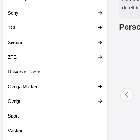
du ett b
Sony
Perso
TCL
Xiaomi
ZTE
Universal Fodral
Övriga Märken
Övrigt
ductListContainer
Merkitse blow productListContainer
Merkitse blow 
-6
Sport
4
Väskor