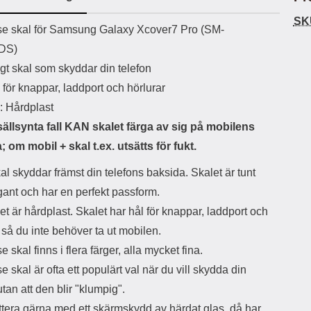
ö
S
B
D
6
9
r
n
l
u
SK
l
a
uktbeskrivning
9
9
e skal för Samsung Galaxy Xcover7 Pro (SM-
u
a
u
b
k
k
e
l
r
b
DS)
r
r
a
t
l
S
gt skal som skyddar din telefon
r
a
o
n
d
o
a
Välj
Välj
för knappar, laddport och hörlurar
d
t
b
a
: Hårdplast
h
b
r
h
l
e
sällsynta fall KAN skalet färga av sig på mobilens
ö
a
; om mobil + skal t.ex. utsätts för fukt.
r
d
l
d
al skyddar främst din telefons baksida. Skalet är tunt
u
a
r
r
gant och har en perfekt passform.
a
e
et är hårdplast. Skalet har hål för knappar, laddport och
r
S
.
n
 så du inte behöver ta ut mobilen.
X
a
 skal finns i flera färger, alla mycket fina.
O
b
-
b
 skal är ofta ett populärt val när du vill skydda din
X
l
utan att den blir "klumpig".
3
a
3
d
tera gärna med ett skärmskydd av härdat glas, då har