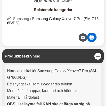
e
l
Art nr:
55256 Blue
- Coverin
r
b
r
r
a
t
l
S
r
a
o
n
Relaterade kategorier
d
o
a
Välj
Välj
d
t
b
Samsung /
Samsung Galaxy Xcover7 Pro (SM-G76
a
h
b
6B/DS)
r
h
l
e
ö
a
r
d
l
d
u
a
r
r
a
e
S
Produktbeskrivning
r
S
t
.
n
ä
Produktbeskrivning
X
a
n
Hardcase skal för Samsung Galaxy Xcover7 Pro (SM-
O
b
g
-
b
G766B/DS)
X
l
Ett snyggt skal som skyddar din telefon
3
a
3
d
Med hål för knappar, laddport och hörlurar
d
Material: Hårdplast
ä
a
r
r
OBS! I sällsynta fall KAN skalet färga av sig på