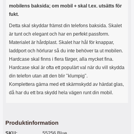
s
e
mobilens baksida; om mobil + skal t.ex. utsätts för
m
m
fukt.
i
e
d
d
Detta skal skyddar främst din telefons baksida. Skalet
i
U
g
S
är tunt och elegant och har en perfekt passform.
a
B
Materialet är hårdplast. Skalet har hål för knappar,
t
&
r
U
laddport och hörlurar så du inte behöver ta ut mobilen.
å
S
Hardcase skal finns i flera färger, alla mycket fina.
d
B
l
T
Hardcase skal är ofta ett populärt val när du vill skydda
ö
y
din telefon utan att den blir "klumpig".
s
p
a
e
Komplettera gärna med ett skärmskydd av härdat glas,
h
-
då har du ett bra skydd hela vägen runt din mobil.
ö
C
r
u
l
t
u
g
r
å
Produktinformation
a
n
r
g
SKU:
55256 Blue
i
.