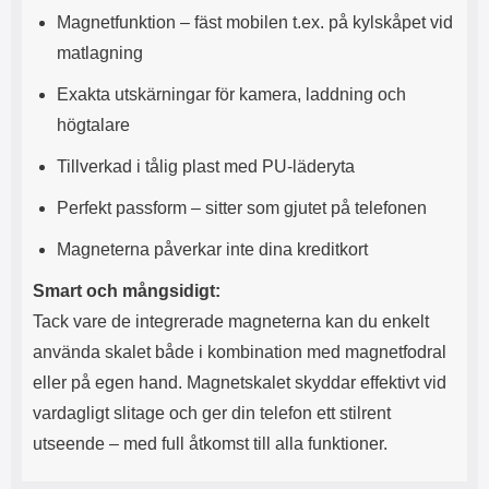
s
e
Magnetfunktion – fäst mobilen t.ex. på kylskåpet vid
m
m
i
e
matlagning
d
d
i
U
Exakta utskärningar för kamera, laddning och
g
S
högtalare
a
B
t
&
Tillverkad i tålig plast med PU-läderyta
r
U
å
S
Perfekt passform – sitter som gjutet på telefonen
d
B
l
T
Magneterna påverkar inte dina kreditkort
ö
y
s
p
Smart och mångsidigt:
a
e
Tack vare de integrerade magneterna kan du enkelt
h
-
ö
C
använda skalet både i kombination med magnetfodral
r
u
eller på egen hand. Magnetskalet skyddar effektivt vid
l
t
u
g
vardagligt slitage och ger din telefon ett stilrent
r
å
utseende – med full åtkomst till alla funktioner.
a
n
r
g
i
.