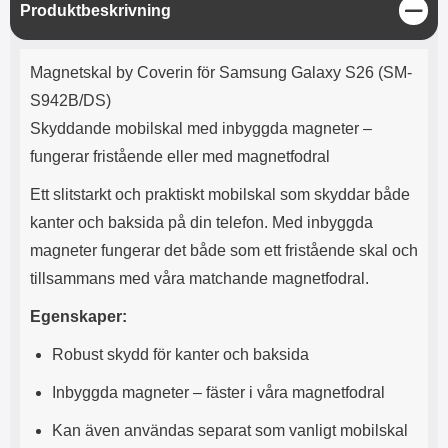
e
l
r
b
S
Produktbeskrivning
r
r
a
t
l
S
t
r
a
o
n
ä
d
Produktbeskrivning
o
a
Välj
Välj
n
d
Magnetskal by Coverin för Samsung Galaxy S26 (SM-
t
b
g
a
h
b
S942B/DS)
r
h
l
e
Skyddande mobilskal med inbyggda magneter –
ö
a
r
d
fungerar fristående eller med magnetfodral
l
d
u
a
Ett slitstarkt och praktiskt mobilskal som skyddar både
r
r
kanter och baksida på din telefon. Med inbyggda
a
e
r
S
magneter fungerar det både som ett fristående skal och
.
n
tillsammans med våra matchande magnetfodral.
X
a
O
b
Egenskaper:
-
b
X
l
Robust skydd för kanter och baksida
3
a
3
d
Inbyggda magneter – fäster i våra magnetfodral
d
ä
a
Kan även användas separat som vanligt mobilskal
r
r