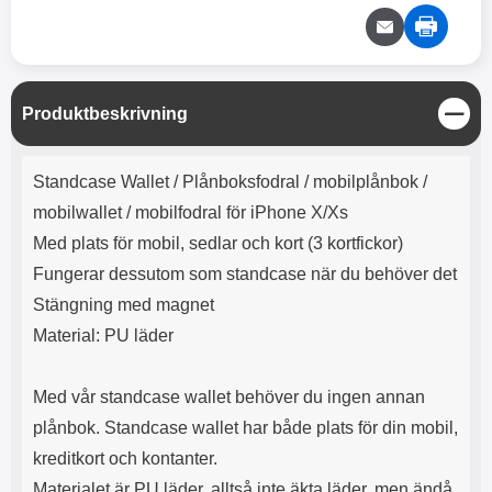
e
l
r
b
r
r
a
t
l
S
r
a
o
n
d
o
a
Välj
Välj
d
t
b
a
h
b
r
S
Produktbeskrivning
h
l
e
t
ö
a
ä
Produktbeskrivning
r
d
n
Standcase Wallet /
Plånboksfodral / mobilplånbok /
l
d
g
u
a
mobilwallet / mobilfodral för iPhone X/Xs
r
r
Med plats för mobil, sedlar och kort (3 kortfickor)
a
e
r
S
Fungerar dessutom som standcase när du behöver det
.
n
Stängning med magnet
X
a
Material: PU läder
O
b
-
b
X
l
Med vår standcase wallet behöver du ingen annan
3
a
3
d
plånbok. Standcase wallet har både plats för din mobil,
d
kreditkort och kontanter.
ä
a
r
r
Materialet är PU läder, alltså inte äkta läder, men ändå