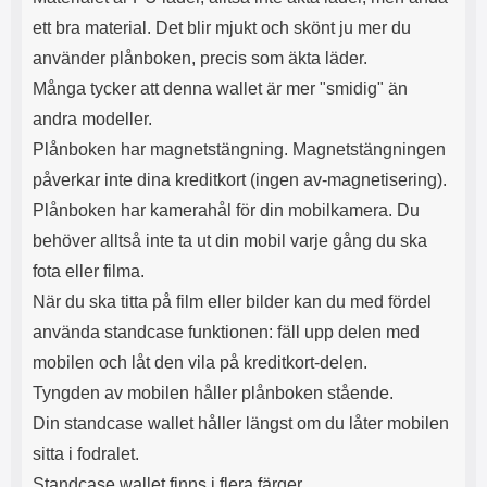
s
e
ett bra material. Det blir mjukt och skönt ju mer du
m
m
i
e
använder plånboken, precis som äkta läder.
d
d
Många tycker att denna wallet är mer "smidig" än
i
U
g
S
andra modeller.
a
B
Plånboken har magnetstängning. Magnetstängningen
t
&
r
U
påverkar inte dina kreditkort (ingen av-magnetisering).
å
S
Plånboken har kamerahål för din mobilkamera. Du
d
B
l
T
behöver alltså inte ta ut din mobil varje gång du ska
ö
y
fota eller filma.
s
p
a
e
När du ska titta på film eller bilder kan du med fördel
h
-
använda standcase funktionen: fäll upp delen med
ö
C
r
u
mobilen och låt den vila på kreditkort-delen.
l
t
Tyngden av mobilen håller plånboken stående.
u
g
Din standcase wallet håller längst om du låter mobilen
r
å
a
n
sitta i fodralet.
r
g
Standcase wallet finns i flera färger.
i
.