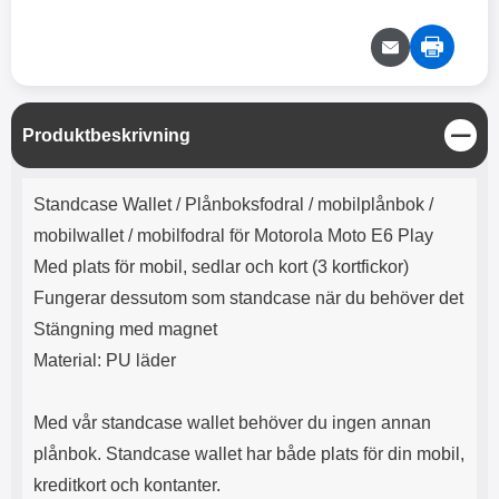
e
l
r
b
r
r
a
t
l
S
r
a
o
n
d
o
a
Välj
Välj
d
t
b
a
h
b
r
h
l
e
S
Produktbeskrivning
ö
a
t
r
d
ä
Produktbeskrivning
l
d
n
Standcase Wallet /
Plånboksfodral / mobilplånbok /
u
a
g
r
r
mobilwallet / mobilfodral för Motorola Moto E6 Play
a
e
Med plats för mobil, sedlar och kort (3 kortfickor)
r
S
Fungerar dessutom som standcase när du behöver det
.
n
X
a
Stängning med magnet
O
b
Material: PU läder
-
b
X
l
3
a
Med vår standcase wallet behöver du ingen annan
3
d
d
plånbok. Standcase wallet har både plats för din mobil,
ä
a
kreditkort och kontanter.
r
r