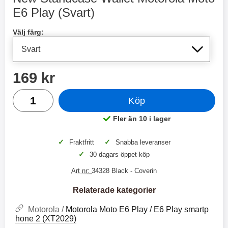
2 varianter
2 varianter
E6 Play (Svart)
Handla denna produkt New Standcase Wallet Motorola Mot
2
0
Välj färg:
%
%
pris
169 kr
antal
Köp
X
H
O
o
Fler än 10 i lager
Tillgänglighet:
T
c
X
H
r
o
å
N
O
o
✓
✓
Fraktfritt
Snabba leveranser
d
6
-
c
3
2
✓
30 dagars öppet köp
l
3
4
X
4
o
ö
D
9
9
3
N
Art nr:
34328 Black
- Coverin
s
u
k
k
3
6
a
a
r
r
H
l
Relaterade kategorier
3
1
1
ö
S
B
D
6
9
r
n
Motorola /
Motorola Moto E6 Play / E6 Play smartp
l
u
l
a
9
9
hone 2 (XT2029)
u
a
u
b
k
k