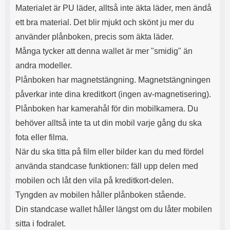
s
e
Materialet är PU läder, alltså inte äkta läder, men ändå
m
m
ett bra material. Det blir mjukt och skönt ju mer du
i
e
d
d
använder plånboken, precis som äkta läder.
i
U
Många tycker att denna wallet är mer "smidig" än
g
S
a
B
andra modeller.
t
&
Plånboken har magnetstängning. Magnetstängningen
r
U
å
S
påverkar inte dina kreditkort (ingen av-magnetisering).
d
B
Plånboken har kamerahål för din mobilkamera. Du
l
T
ö
y
behöver alltså inte ta ut din mobil varje gång du ska
s
p
fota eller filma.
a
e
h
-
När du ska titta på film eller bilder kan du med fördel
ö
C
använda standcase funktionen: fäll upp delen med
r
u
mobilen och låt den vila på kreditkort-delen.
l
t
u
g
Tyngden av mobilen håller plånboken stående.
r
å
Din standcase wallet håller längst om du låter mobilen
a
n
r
g
sitta i fodralet.
i
.