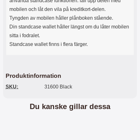
använda standcase funktionen: fäll upp delen med
l
L
mobilen och låt den vila på kreditkort-delen.
i
a
t
d
Tyngden av mobilen håller plånboken stående.
e
d
Din standcase wallet håller längst om du låter mobilen
t
a
f
r
sitta i fodralet.
o
e
Standcase wallet finns i flera färger.
r
n
m
d
a
u
t
k
.
a
Produktinformation
D
n
e
a
SKU:
31600 Black
t
n
m
v
e
ä
Du kanske gillar dessa
d
n
f
d
ö
a
l
t
j
i
a
l