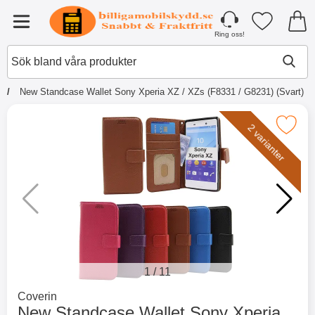
Startsidan för Tibro Billiga Mobilsky
Mina favori
Meny
Ring oss!
Sök
Gen
Sök bland våra produkter
New Standcase Wallet Sony Xperia XZ / XZs (F8331 / G8231) (Svart)
☓
Andra köpte även
2 varianter
1
/
11
Gå till varumärkessidan för
Coverin
itse blow productListContainer
Merkitse blow productListContainer
Merkitse 
New Standcase Wallet Sony Xperia
-5
-2