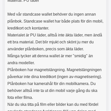
Material: PU läder
s
e
m
m
i
e
Med vår standcase wallet behöver du ingen annan
d
d
plånbok. Standcase wallet har både plats för din mobil,
i
U
g
S
kreditkort och kontanter.
a
B
Materialet är PU läder, alltså inte äkta läder, men ändå
t
&
r
U
ett bra material. Det blir mjukt och skönt ju mer du
å
S
använder plånboken, precis som äkta läder.
d
B
l
T
Många tycker att denna wallet är mer "smidig" än
ö
y
andra modeller.
s
p
a
e
Plånboken har magnetstängning. Magnetstängningen
h
-
påverkar inte dina kreditkort (ingen av-magnetisering).
ö
C
r
u
Plånboken har kamerahål för din mobilkamera. Du
l
t
behöver alltså inte ta ut din mobil varje gång du ska
u
g
r
å
fota eller filma.
a
n
När du ska titta på film eller bilder kan du med fördel
r
g
i
.