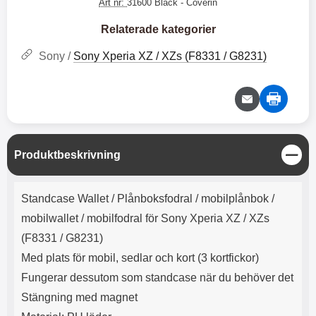
e
l
Art nr:
31600 Black
- Coverin
r
b
r
r
a
t
l
S
r
a
o
n
Relaterade kategorier
d
o
a
Välj
Välj
d
t
b
Sony /
Sony Xperia XZ / XZs (F8331 / G8231)
a
h
b
r
h
l
e
ö
a
r
d
l
d
u
a
r
r
S
Produktbeskrivning
a
e
t
r
S
ä
Produktbeskrivning
.
n
n
Standcase Wallet /
Plånboksfodral / mobilplånbok /
X
a
g
O
b
mobilwallet / mobilfodral för Sony Xperia XZ / XZs
-
b
(F8331 / G8231)
X
l
3
a
Med plats för mobil, sedlar och kort (3 kortfickor)
3
d
Fungerar dessutom som standcase när du behöver det
d
ä
a
Stängning med magnet
r
r