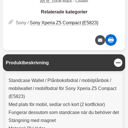
e
l
Art nr:
31838 Black
- Coverin
r
b
r
r
a
t
l
S
r
a
o
n
Relaterade kategorier
d
o
a
Välj
Välj
d
t
b
Sony /
Sony Xperia Z5 Compact (E5823)
a
h
b
r
h
l
e
ö
a
r
d
l
d
u
a
r
r
S
Produktbeskrivning
a
e
t
r
S
ä
Produktbeskrivning
.
n
n
Standcase Wallet /
Plånboksfodral / mobilplånbok /
X
a
g
O
b
mobilwallet / mobilfodral för Sony Xperia Z5 Compact
-
b
(E5823)
X
l
3
a
Med plats för mobil, sedlar och kort (2 kortfickor)
3
d
Fungerar dessutom som standcase när du behöver det
d
ä
a
Stängning med magnet
r
r