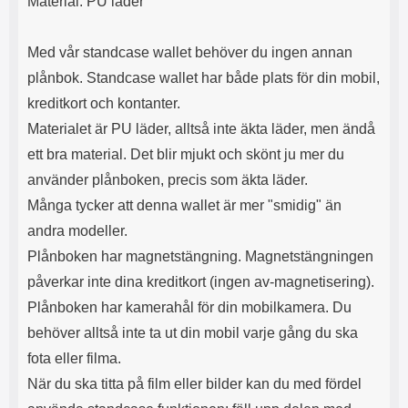
Material: PU läder
s
e
m
m
i
e
Med vår standcase wallet behöver du ingen annan
d
d
plånbok. Standcase wallet har både plats för din mobil,
i
U
g
S
kreditkort och kontanter.
a
B
Materialet är PU läder, alltså inte äkta läder, men ändå
t
&
r
U
ett bra material. Det blir mjukt och skönt ju mer du
å
S
använder plånboken, precis som äkta läder.
d
B
l
T
Många tycker att denna wallet är mer "smidig" än
ö
y
andra modeller.
s
p
a
e
Plånboken har magnetstängning. Magnetstängningen
h
-
påverkar inte dina kreditkort (ingen av-magnetisering).
ö
C
r
u
Plånboken har kamerahål för din mobilkamera. Du
l
t
behöver alltså inte ta ut din mobil varje gång du ska
u
g
r
å
fota eller filma.
a
n
När du ska titta på film eller bilder kan du med fördel
r
g
i
.