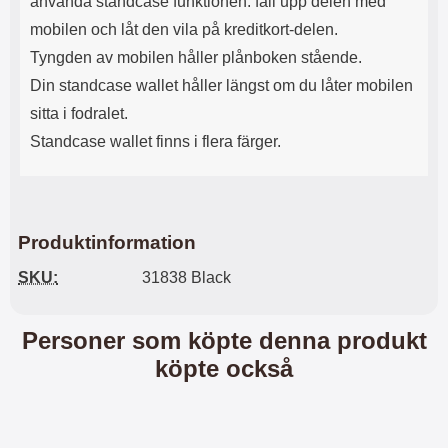
använda standcase funktionen: fäll upp delen med
l
L
mobilen och låt den vila på kreditkort-delen.
i
a
t
d
Tyngden av mobilen håller plånboken stående.
e
d
Din standcase wallet håller längst om du låter mobilen
t
a
f
r
sitta i fodralet.
o
e
Standcase wallet finns i flera färger.
r
n
m
d
a
u
t
k
.
a
Produktinformation
D
n
e
a
SKU:
31838 Black
t
n
m
v
e
ä
Personer som köpte denna produkt
d
n
f
d
köpte också
ö
a
l
t
j
i
a
l