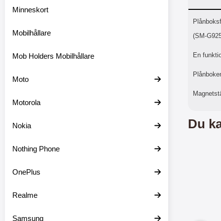
Minneskort
Prod
Plånboksf
Mobilhållare
(SM-G925
En funktio
Mob Holders Mobilhållare
Plånboken
Moto
Magnetst
Motorola
Du ka
Nokia
Nothing Phone
OnePlus
Realme
Samsung