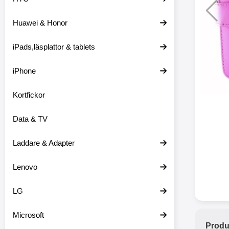
Huawei & Honor
Merkitse blow 
2 var
iPads,läsplattor & tablets
iPhone
Kortfickor
Data & TV
Laddare & Adapter
Lenovo
LG
Microsoft
Produ