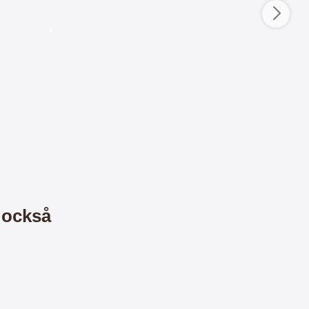
(
d
o
S
d
c
M
-
/
h
low productListContainer
G
d
s
9
i
t
2
s
a
5
p
t
F
)
l
i
a
v
y
f
f
u
i
n
l
k
m
t
f
i
U
ö
o
l
 också
r
n
t
S
U
–
r
a
a
l
f
T
m
t
ö
9
h
s
r
r
9
i
u
a
S
n
k
n
t
a
T
r