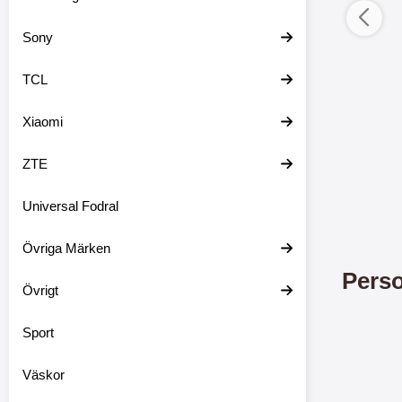
Sony
Merkitse blow 
TCL
Xiaomi
ZTE
Universal Fodral
Övriga Märken
Perso
Övrigt
Sport
Väskor