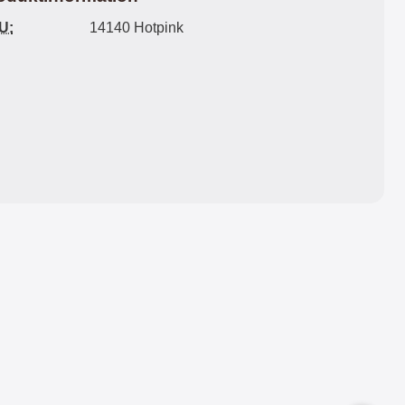
r
k
l
e
c
9
ä
a
e
a
U:
14140 Hotpink
r
x
k
n
s
Välj
m
y
r
S
e
s
A
k
k
1
L
y
7
ä
y
Köp
d
L
r
x
d
y
m
f
S
x
s
o
a
P
k
d
m
l
s
å
y
r
u
n
d
a
n
b
d
l
g
o
/
m
G
k
d
e
a
s
l
f
i
d
a
o
s
k
x
d
p
o
y
r
l
r
S
a
a
t
6
l
E
y
f
d
s
a
g
k
c
e
y
k