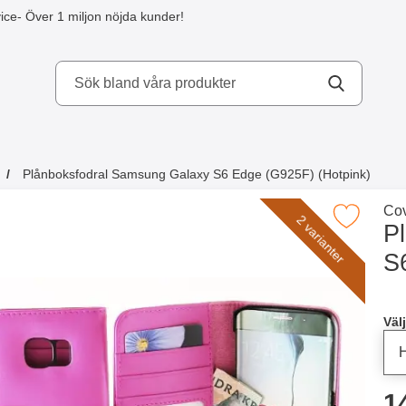
ice
- Över 1 miljon nöjda kunder!
kydd AB
Plånboksfodral Samsung Galaxy S6 Edge (G925F) (Hotpink)
a köpte även
Gå 
Cov
Makera plånboksfodral Samsung Galaxy S6 Edge (
2 varianter
P
S
Han
Välj
p
1