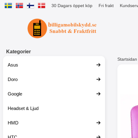
30 Dagars öppet köp
Fri frakt
Kundserv
Startsidan för Tibro Billiga Mobils
Kategorier
Startsidan
Asus
Andr
Doro
Google
Headset & Ljud
HMD
HTC