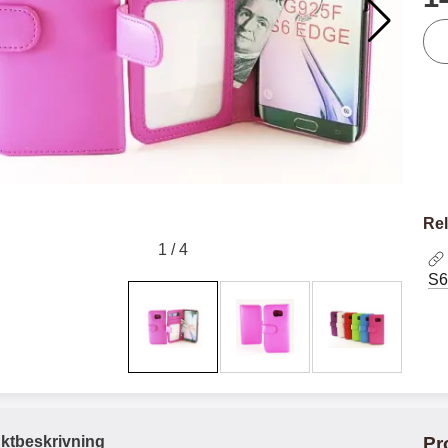
ant
productListContainer
Merkitse blow productListContainer
Merkitse blow
ianter
2 varianter
-5
-2
2
0
%
%
Rel
1
/
4
X
H
S6
O
o
T
c
X
H
r
o
å
N
O
o
d
6
-
c
3
2
l
3
4
X
4
o
ö
D
9
9
3
N
s
u
k
k
3
6
a
a
r
r
H
l
3
ktbeskrivning
Pr
1
1