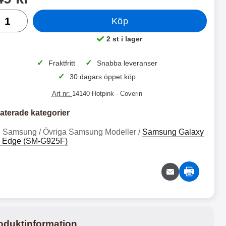
al
Köp
 productListContainer
Merkitse blow productListContainer
Merkitse blo
5 varianter
7 v
-2
2 st i lager
Tillgänglighet:
3
✓
✓
Fraktfritt
Snabba leveranser
✓
30 dagars öppet köp
%
Art nr:
14140 Hotpink
- Coverin
aterade kategorier
Samsung / Övriga Samsung Modeller /
Samsung Galaxy
F
X
 Edge (SM-G925F)
u
L
l
S
F
X
l
a
S
m
u
L
c
s
l
S
1
2
r
u
2
l
t
4
e
n
9
S
a
e
g
9
k
c
n
n
G
r
k
S
a
r
d
oduktinformation
9