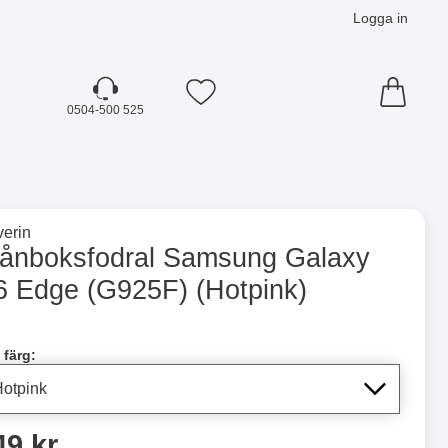
Logga in
Mina favoriter
0504-500 525
☓
till varumärkessidan för
erin
G925F) (Hotpink) som favorit
lånboksfodral Samsung Galaxy
6 Edge (G925F) (Hotpink)
dla denna produkt Plånboksfodral Samsung Galaxy S6 Edge 
 färg:
ris
49 kr