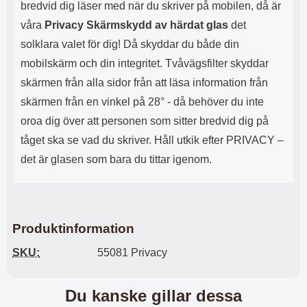
i
l
bredvid dig läser med när du skriver på mobilen, då är
d
a
våra
Privacy Skärmskydd av härdat glas
det
k
d
a
d
solklara valet för dig! Då skyddar du både din
n
e
mobilskärm och din integritet. Tvåvägsfilter skyddar
l
n
y
s
skärmen från alla sidor från att läsa information från
s
o
skärmen från en vinkel på 28° - då behöver du inte
s
m
oroa dig över att personen som sitter bredvid dig på
n
m
a
e
tåget ska se vad du skriver. Håll utkik efter PRIVACY –
p
d
det är glasen som bara du tittar igenom.
å
f
d
ö
i
l
n
j
f
e
a
r
Produktinformation
v
ä
o
r
SKU:
55081 Privacy
r
U
i
S
t
B
Du kanske gillar dessa
m
T