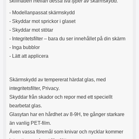
skillnaden mellan dessa två typer av skärmskydd.
s
e
m
m
- Modellanpassat skärmskydd
i
e
d
d
- Skyddar mot sprickor i glaset
i
U
- Skyddar mot stötar
g
S
a
B
- Integritetsfilter – bara du ser innehållet på din skärm
t
&
- Inga bubblor
r
U
- Lätt att applicera
å
S
d
B
l
T
ö
y
Skärmskydd av tempererat härdat glas, med
s
p
a
e
integritetsfilter, Privacy.
h
-
Skyddar från skador och repor med ett speciellt
ö
C
r
u
bearbetat glas.
l
t
Glasytan har en hårdhet av 8-9H, tre gånger starkare
u
g
r
å
än vanlig PET-film.
a
n
Även vassa föremål som knivar och nycklar kommer
r
g
i
.