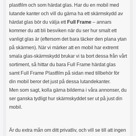
plastfilm och som härdat glas. Har du en mobil med
d
p
r
l
lutande kanter och vill du gärna ha ett skärmskydd av
a
a
härdat glas bör du välja ett
Full Frame
– annars
l
t
e
t
kommer du att bli besviken när du ser hur smalt ett
t
a
vanligt glas är (eftersom det bara täcker den plana ytan
l
m
a
e
på skärmen). När vi märker att en mobil har extremt
d
d
smala glas-skärmskydd brukar vi ta bort dessa från vårt
d
d
a
e
sortiment, så hittar du bara Full Frame härdat glas
s
n
samt Full Frame Plastfilm på sidan med tillbehör för
d
n
o
a
din mobil beror det just på dessa lutandekanter.
m
l
Men som sagt, kolla gärna bilderna i våra annonser, du
s
a
å
d
ser ganska tydligt hur skärmskyddet ser ut på just din
d
d
mobil.
u
a
a
r
l
e
l
.
Är du extra mån om ditt privatliv, och vill se till att ingen
t
S