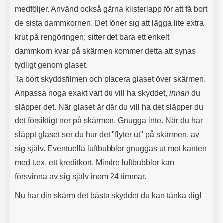
l
r
medföljer. Använd också gärna klisterlapp för att få bort
u
e
de sista dammkornen. Det löner sig att lägga lite extra
r
n
a
h
krut på rengöringen; sitter det bara ett enkelt
r
a
dammkorn kvar på skärmen kommer detta att synas
o
r
c
k
tydligt genom glaset.
h
o
Ta bort skyddsfilmen och placera glaset över skärmen.
s
n
e
t
Anpassa noga exakt vart du vill ha skyddet,
innan
du
r
a
släpper det. När glaset är där du vill ha det släpper du
t
k
det försiktigt ner på skärmen. Gnugga inte. När du har
i
t
l
f
släppt glaset ser du hur det "flyter ut" på skärmen, av
l
ö
sig själv. Eventuella luftbubblor gnuggas ut mot kanten
a
r
t
s
med t.ex. ett kreditkort. Mindre luftbubblor kan
t
å
försvinna av sig själv inom 24 timmar.
d
v
u
ä
Nu har din skärm det bästa skyddet du kan tänka dig!
i
l
n
U
t
S