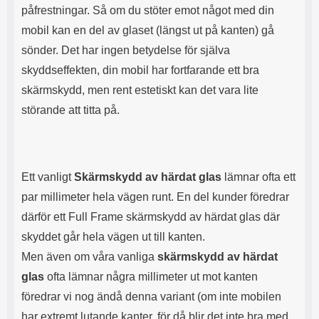
påfrestningar. Så om du stöter emot något med din
a
d
r
a
mobil kan en del av glaset (längst ut på kanten) gå
n
r
sönder. Det har ingen betydelse för själva
a
e
n
n
skyddseffekten, din mobil har fortfarande ett bra
ä
t
skärmskydd, men rent estetiskt kan det vara lite
r
i
d
l
störande att titta på.
o
l
m
f
i
l
n
e
t
r
Ett vanligt
Skärmskydd av härdat glas
lämnar ofta ett
e
a
par millimeter hela vägen runt. En del kunder föredrar
a
o
därför ett Full Frame skärmskydd av härdat glas där
n
l
v
i
skyddet går hela vägen ut till kanten.
ä
k
Men även om våra vanliga
skärmskydd av härdat
n
a
d
m
glas
ofta lämnar några millimeter ut mot kanten
s
o
föredrar vi nog ändå denna variant (om inte mobilen
.
b
N
i
har extremt lutande kanter, för då blir det inte bra med