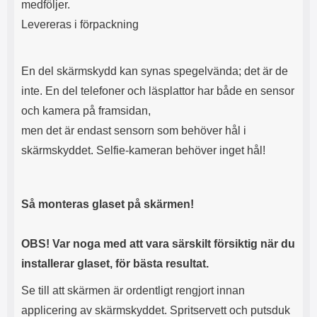
medföljer.
n
l
d
f
Levereras i förpackning
e
l
f
e
o
r
En del skärmskydd kan synas spegelvända; det är de
d
a
r
o
inte. En del telefoner och läsplattor har både en sensor
a
l
och kamera på framsidan,
l
i
e
k
men det är endast sensorn som behöver hål i
t
a
skärmskyddet. Selfie-kameran behöver inget hål!
s
e
k
n
y
h
d
e
Så monteras glaset på skärmen!
d
t
a
e
r
r
OBS! Var noga med att vara särskilt försiktig när du
d
.
i
L
installerar glaset, för bästa resultat.
n
a
h
d
Se till att skärmen är ordentligt rengjort innan
ö
d
applicering av skärmskyddet. Spritservett och putsduk
r
a