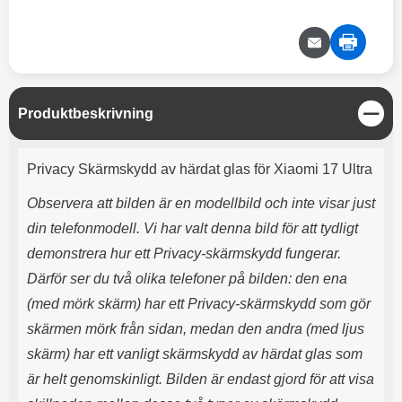
e
l
r
b
r
r
a
t
l
S
r
a
o
n
d
o
a
Välj
Välj
d
t
b
a
h
b
r
h
l
e
S
Produktbeskrivning
ö
a
t
r
d
ä
Produktbeskrivning
l
d
n
Privacy Skärmskydd av härdat glas för Xiaomi 17 Ultra
u
a
g
r
r
Observera att bilden är en modellbild och inte visar just
a
e
r
S
din telefonmodell. Vi har valt denna bild för att tydligt
.
n
demonstrera hur ett Privacy-skärmskydd fungerar.
X
a
O
b
Därför ser du två olika telefoner på bilden: den ena
-
b
(med mörk skärm) har ett Privacy-skärmskydd som gör
X
l
3
a
skärmen mörk från sidan, medan den andra (med ljus
3
d
skärm) har ett vanligt skärmskydd av härdat glas som
d
ä
a
är helt genomskinligt. Bilden är endast gjord för att visa
r
r