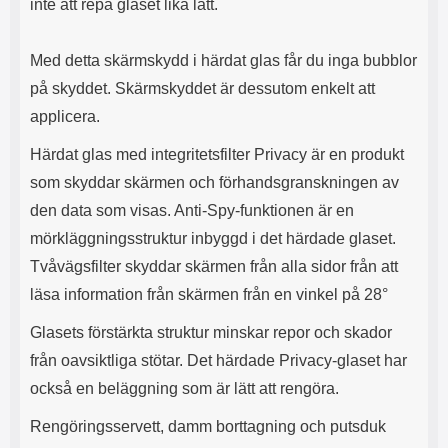
inte att repa glaset lika lätt.
l
L
i
a
t
d
Med detta skärmskydd i härdat glas får du inga bubblor
e
d
på skyddet. Skärmskyddet är dessutom enkelt att
t
a
f
r
applicera.
o
e
r
n
Härdat glas med integritetsfilter Privacy är en produkt
m
d
som skyddar skärmen och förhandsgranskningen av
a
u
t
k
den data som visas. Anti-Spy-funktionen är en
.
a
mörkläggningsstruktur inbyggd i det härdade glaset.
D
n
e
a
Tvåvägsfilter skyddar skärmen från alla sidor från att
t
n
läsa information från skärmen från en vinkel på 28°
m
v
e
ä
Glasets förstärkta struktur minskar repor och skador
d
n
f
d
från oavsiktliga stötar. Det härdade Privacy-glaset har
ö
a
också en beläggning som är lätt att rengöra.
l
t
j
i
Rengöringsservett, damm borttagning och putsduk
a
l