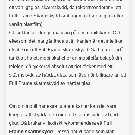
ä
l
ett vanligt glas-skärmskydd, då rekommenderar vi ett
r
e
d
r
Full Frame Skärmskydd -antingen av härdat glas eller
i
,
vanlig plastfilm).
n
d
h
u
Glaset täcker den plana ytan på din mobilskärm. Och
ö
k
eftersom det inte går ända ut till kanten är det inte lika
r
a
l
n
utsatt som ett Full Frame skärmskydd. Så har du ändå
u
ä
tänkt att ha ett mobilskal eller en mobilplånbok på din
r
v
a
e
telefon, då tycker vi absolut att det räcker med ett
r
n
skärmskydd av härdat glas, som även är billigare än ett
p
l
l
a
Full Frame skärmskydd av härdat glas.
a
d
c
d
e
a
r
d
Om din mobil har extra lutande kanter kan det vara
a
i
knepigt att skydda den med ett skärmskydd av härdat
s
n
i
l
glas. Då brukar vi faktiskt rekommendera ett
Full
f
ä
Frame skärmskydd
. Dessa har vi både som klar
o
s