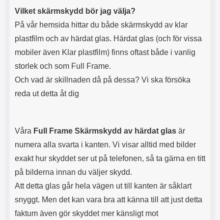
r
j
Vilket skärmskydd bör jag välja?
o
ä
c
l
På vår hemsida hittar du både skärmskydd av klar
k
v
plastfilm och av härdat glas. Härdat glas (och för vissa
s
k
mobiler även Klar plastfilm) finns oftast både i vanlig
å
l
e
a
storlek och som Full Frame.
n
r
Och vad är skillnaden då på dessa? Vi ska försöka
l
t
a
k
reda ut detta åt dig
d
a
d
n
a
d
r
u
Våra
Full Frame Skärmskydd av härdat glas
är
e
a
numera alla svarta i kanten. Vi visar alltid med bilder
f
n
ö
v
exakt hur skyddet ser ut på telefonen, så ta gärna en titt
r
ä
på bilderna innan du väljer skydd.
h
n
ö
d
Att detta glas går hela vägen ut till kanten är såklart
r
a
snyggt. Men det kan vara bra att känna till att just detta
l
l
u
a
faktum även gör skyddet mer känsligt mot
r
d