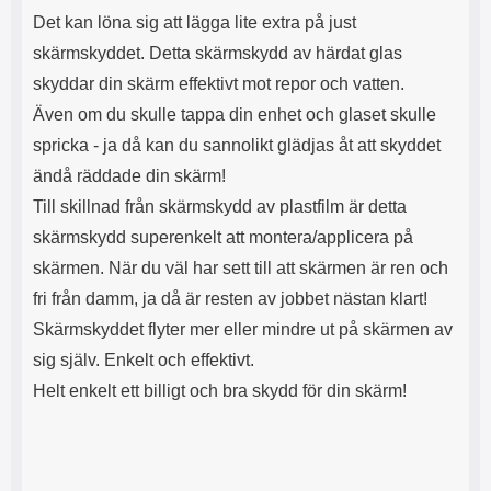
e
B
Det kan löna sig att lägga lite extra på just
t
T
a
y
skärmskyddet. Detta skärmskydd av härdat glas
p
p
skyddar din skärm effektivt mot repor och vatten.
p
e
a
-
Även om du skulle tappa din enhet och glaset skulle
r
C
spricka - ja då kan du sannolikt glädjas åt att skyddet
b
s
o
o
ändå räddade din skärm!
r
m
Till skillnad från skärmskydd av plastfilm är detta
t
f
d
ö
skärmskydd superenkelt att montera/applicera på
o
r
skärmen. När du väl har sett till att skärmen är ren och
m
v
.
a
fri från damm, ja då är resten av jobbet nästan klart!
F
n
Skärmskyddet flyter mer eller mindre ut på skärmen av
o
l
d
i
sig själv. Enkelt och effektivt.
r
g
Helt enkelt ett billigt och bra skydd för din skärm!
a
U
l
S
e
B
t
.
ä
S