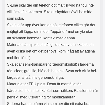
e
l
r
b
r
r
a
t
l
S
S-Line skal ger din telefon optimalt skydd när du inte
r
a
o
n
vill täcka för skärmen. Skalet skyddar såväl baksida
d
o
a
Välj
Välj
d
t
b
som sidor.
a
h
b
r
Skalet går upp över kanten på telefonen vilket gör det
h
l
e
möjligt att lägga din mobil "uppåner" mot en yta utan
ö
a
r
d
att skärmen kommer i kontakt med denna.
l
d
Materialet är mjukt och tåligt; du kan vrida skalet och
u
a
r
r
även diska det om det behövs (kom ihåg att avlägsna
a
e
mobilen först!)
r
S
.
n
Skalet är semi-transparent (genomskinligt) i färgerna
X
a
röd, clear, grå, lila, blå och hotpink. Svart och vit är hel-
O
b
-
b
färgade; alltså inte genomskinliga.
X
l
Materialet är TPU plast. Detta är mer tåligt än
3
a
3
d
hårdplast, men inte lika löst som silikon. Passformen är
d
perfekt, med utskärning för mobilkameran.
ä
a
r
r
Sidorna har en ojämn yta som ger dig ett extra bra