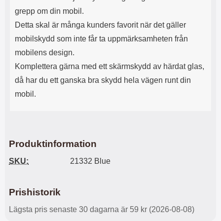
s
e
grepp om din mobil.
m
m
i
e
Detta skal är många kunders favorit när det gäller
d
d
mobilskydd som inte får ta uppmärksamheten från
i
U
g
S
mobilens design.
a
B
Komplettera gärna med ett skärmskydd av härdat glas,
t
&
r
U
då har du ett ganska bra skydd hela vägen runt din
å
S
mobil.
d
B
l
T
ö
y
s
p
a
e
Produktinformation
h
-
ö
C
SKU:
21332 Blue
r
u
l
t
u
g
Prishistorik
r
å
a
n
Lägsta pris senaste 30 dagarna är 59 kr (2026-08-08)
r
g
i
.