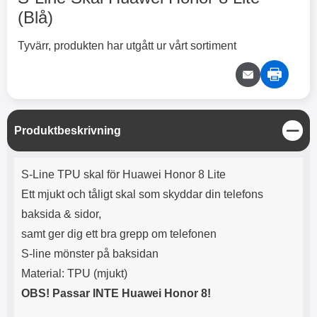
2 varianter
2 varianter
(Blå)
2
0
Tyvärr, produkten har utgått ur vårt sortiment
%
%
S
Produktbeskrivning
t
X
H
ä
O
o
Produktbeskrivning
n
T
c
S-Line TPU skal för Huawei Honor 8 Lite
g
X
H
r
o
Ett mjukt och tåligt skal som skyddar din telefons
å
N
O
o
d
6
-
c
3
2
baksida & sidor,
l
3
4
X
4
o
ö
D
samt ger dig ett bra grepp om telefonen
9
9
3
N
s
u
k
k
3
6
a
a
S-line mönster på baksidan
r
r
H
l
3
1
1
Material: TPU (mjukt)
ö
S
B
D
6
9
r
n
l
u
OBS! Passar INTE Huawei Honor 8!
l
a
9
9
u
a
u
b
k
k