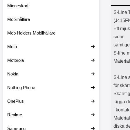
Minneskort
Prod
S-Line 
Mobilhållare
(J415F
Ett mjuk
Mob Holders Mobilhållare
sidor,
samt ger
Moto
S-line 
Motorola
Materia
Nokia
S-Line s
för skä
Nothing Phone
Skalet g
OnePlus
lägga d
i konta
Realme
Material
diska de
Samsung