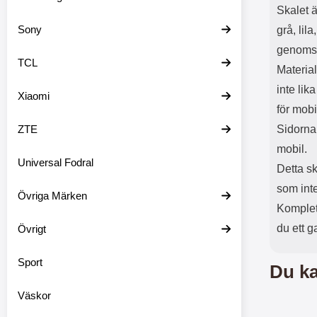
Skalet ä
Sony
grå, lil
genomsk
TCL
Material
inte lik
Xiaomi
för mob
ZTE
Sidorna
mobil.
Universal Fodral
Detta sk
som int
Övriga Märken
Komplet
du ett 
Övrigt
Sport
Du ka
Väskor