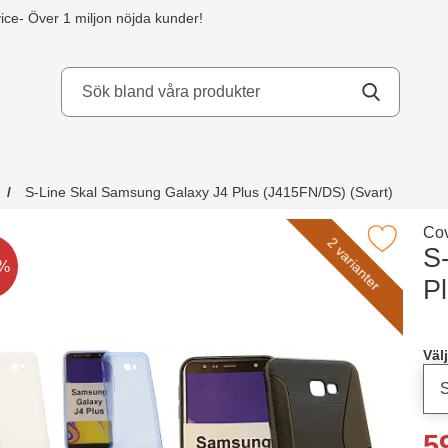
ice
- Över 1 miljon nöjda kunder!
kydd AB
S-Line Skal Samsung Galaxy J4 Plus (J415FN/DS) (Svart)
a köpte även
Gå 
Cov
Makera s-Line Skal Samsung Galaxy J4 Plus (J4
2 varianter
S
t är nedsatt med
0%
P
Han
Välj
re
5