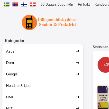
30 Dagars öppet köp
Fri frakt
Kundserv
Startsidan för Tibro Billiga Mobils
Kategorier
Startsidan
Asus
Andr
Doro
Prise
- 4
Google
Headset & Ljud
HMD
HTC