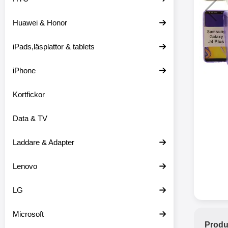
Huawei & Honor
Merkitse blow 
2 var
iPads,läsplattor & tablets
iPhone
Kortfickor
Data & TV
Laddare & Adapter
Lenovo
LG
Microsoft
Produ