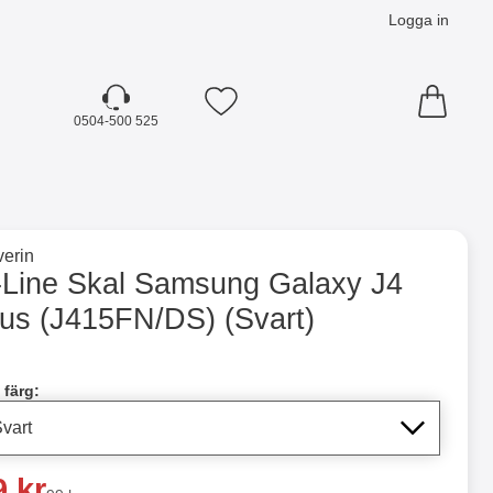
Logga in
Mina favoriter
0504-500 525
☓
till varumärkessidan för
erin
15FN/DS) (Svart) som favorit
-Line Skal Samsung Galaxy J4
lus (J415FN/DS) (Svart)
dla denna produkt S-Line Skal Samsung Galaxy J4 Plus (J41
 färg:
a pris
9 kr