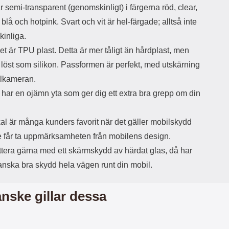
r semi-transparent (genomskinligt) i färgerna röd, clear,
d
ä
a
a, blå och hotpink. Svart och vit är hel-färgade; alltså inte
r
r
inliga.
s
e
m
m
et är TPU plast. Detta är mer tåligt än hårdplast, men
i
e
a löst som silikon. Passformen är perfekt, med utskärning
d
d
i
U
ilkameran.
g
S
 har en ojämn yta som ger dig ett extra bra grepp om din
a
B
t
&
r
U
al är många kunders favorit när det gäller mobilskydd
å
S
d
B
e får ta uppmärksamheten från mobilens design.
l
T
tera gärna med ett skärmskydd av härdat glas, då har
ö
y
s
p
ganska bra skydd hela vägen runt din mobil.
a
e
h
-
ö
C
nske gillar dessa
r
u
l
t
u
g