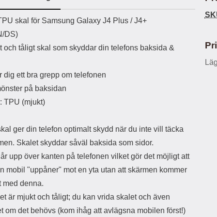
ö
S
B
D
6
9
r
n
l
u
SK
l
a
uktbeskrivning
9
9
TPU skal för Samsung Galaxy J4 Plus / J4+
u
a
u
b
k
k
e
l
r
b
N/DS)
r
r
a
t
l
S
Pr
t och tåligt skal som skyddar din telefons baksida &
r
a
o
n
d
o
a
Välj
Välj
Läg
d
t
b
a
 dig ett bra grepp om telefonen
h
b
r
h
l
e
mönster på baksidan
ö
a
l: TPU (mjukt)
r
d
l
d
u
a
kal ger din telefon optimalt skydd när du inte vill täcka
r
r
a
e
rmen. Skalet skyddar såväl baksida som sidor.
r
S
år upp över kanten på telefonen vilket gör det möjligt att
.
n
X
a
in mobil "uppåner" mot en yta utan att skärmen kommer
O
b
kt med denna.
-
b
X
l
et är mjukt och tåligt; du kan vrida skalet och även
3
a
t om det behövs (kom ihåg att avlägsna mobilen först!)
3
d