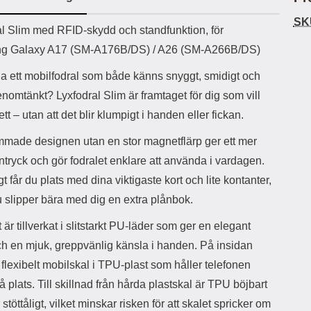
ö
S
B
D
6
9
r
n
l
u
SK
l
a
9
9
uktbeskrivning
al Slim med RFID-skydd och standfunktion, för
u
a
u
b
k
k
e
l
r
b
g Galaxy A17 (SM-A176B/DS) / A26 (SM-A266B/DS)
r
r
a
t
l
S
r
a
o
n
ha ett mobilfodral som både känns snyggt, smidigt och
d
o
a
Välj
Välj
d
genomtänkt? Lyxfodral Slim är framtaget för dig som vill
t
b
a
h
b
r
 ett – utan att det blir klumpigt i handen eller fickan.
h
l
e
ö
a
mmade designen utan en stor magnetflärp ger ett mer
r
d
 intryck och gör fodralet enklare att använda i vardagen.
l
d
u
a
t får du plats med dina viktigaste kort och lite kontanter,
r
r
u slipper bära med dig en extra plånbok.
a
e
r
S
 är tillverkat i slitstarkt PU-läder som ger en elegant
.
n
X
a
och en mjuk, greppvänlig känsla i handen. På insidan
O
b
tt flexibelt mobilskal i TPU-plast som håller telefonen
-
b
X
l
å plats. Till skillnad från hårda plastskal är TPU böjbart
3
a
stöttåligt, vilket minskar risken för att skalet spricker om
3
d