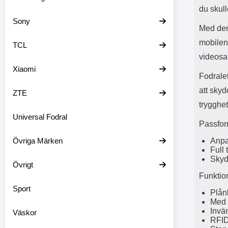
du skull
Sony
Med den
mobilen 
TCL
videosam
Xiaomi
Fodrale
att skyd
ZTE
trygghet
Universal Fodral
Passfor
Övriga Märken
Anpa
Full 
Skyd
Övrigt
Funktio
Sport
Plån
Med 
Invän
Väskor
RFID