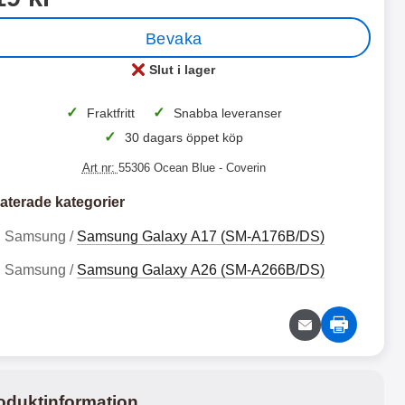
Bevaka
 productListContainer
Merkitse blow productListContainer
Merkitse blo
rianter
7 varianter
5 v
Slut i lager
Tillgänglighet:
✓
✓
Fraktfritt
Snabba leveranser
✓
30 dagars öppet köp
Art nr:
55306 Ocean Blue
- Coverin
aterade kategorier
Samsung /
Samsung Galaxy A17 (SM-A176B/DS)
S
C
k
r
Samsung /
Samsung Galaxy A26 (SM-A266B/DS)
i
a
S
C
m
z
b
y
k
r
l
H
i
a
1
1
o
o
m
z
7
6
c
r
b
y
k
s
9
9
l
H
e
e
k
k
r
S
o
o
oduktinformation