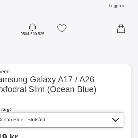
Logga in
Mina favoriter
0504-500 525
☓
till varumärkessidan för
erin
im (Ocean Blue) som favorit
amsung Galaxy A17 / A26
xfodral Slim (Ocean Blue)
dla denna produkt Samsung Galaxy A17 / A26 Lyxfodral Slim
 färg:
ris
19 kr