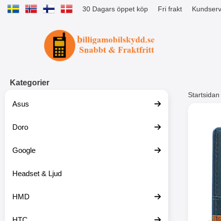
30 Dagars öppet köp
Fri frakt
Kundserv
Startsidan för Tibro Billiga Mobils
Kategorier
Startsidan
Asus
Andr
Doro
Google
Headset & Ljud
HMD
HTC