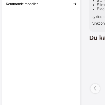
Stan
Kommande modeller
Slim
Eleg
Lyxfodra
funktion
Du ka
ductListContainer
Merkitse blow productListContainer
Merkitse blow 
3 var
-6