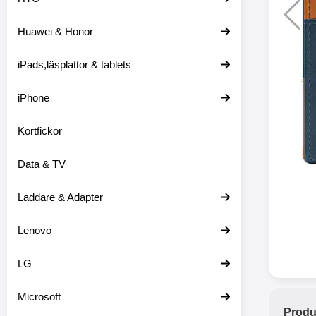
Huawei & Honor
Merkitse blow 
2 var
iPads,läsplattor & tablets
iPhone
Kortfickor
Data & TV
Laddare & Adapter
Lenovo
LG
Microsoft
Produ