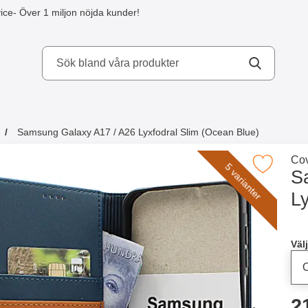
ice
- Över 1 miljon nöjda kunder!
kydd AB
Samsung Galaxy A17 / A26 Lyxfodral Slim (Ocean Blue)
a köpte även
Gå 
Cov
Makera samsung Galaxy A17 / A26 Lyxfodral Sl
5 varianter
S
Ly
Han
Välj
p
2