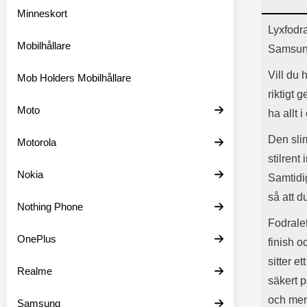
Minneskort
Prod
Lyxfodr
Mobilhållare
Samsun
Vill du 
Mob Holders Mobilhållare
riktigt 
Moto
ha allt i
Den sli
Motorola
stilrent
Nokia
Samtidig
så att d
Nothing Phone
Fodralet
OnePlus
finish 
sitter e
Realme
säkert p
och mer 
Samsung