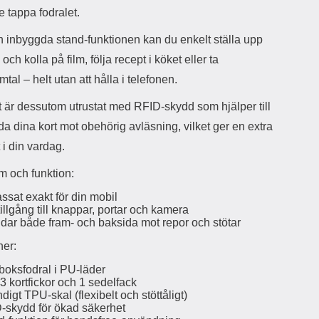
d
e tappa fodralet.
ä
a
r
r
 inbyggda stand-funktionen kan du enkelt ställa upp
s
e
och kolla på film, följa recept i köket eller ta
m
m
i
e
tal – helt utan att hålla i telefonen.
d
d
i
U
t är dessutom utrustat med RFID-skydd som hjälper till
g
S
da dina kort mot obehörig avläsning, vilket ger en extra
a
B
t
&
 i din vardag.
r
U
å
S
m och funktion:
d
B
ssat exakt för din mobil
l
T
tillgång till knappar, portar och kamera
ö
y
dar både fram- och baksida mot repor och stötar
s
p
a
e
ner:
h
-
ö
C
boksfodral i PU-läder
r
u
3 kortfickor och 1 sedelfack
l
t
digt TPU-skal (flexibelt och stöttåligt)
-skydd för ökad säkerhet
u
g