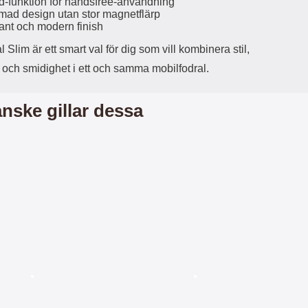
d-funktion för handsfree-användning
r
å
mad design utan stor magnetflärp
a
n
ant och modern finish
r
g
i
.
l Slim är ett smart val för dig som vill kombinera stil,
l
L
i
a
 och smidighet i ett och samma mobilfodral.
t
d
e
d
nske gillar dessa
t
a
f
r
o
e
r
n
m
d
a
u
t
k
.
a
D
n
e
a
t
n
m
v
e
ä
d
n
f
d
productListContainer
Merkitse blow productListContainer
Merkitse b
ianter
ö
a