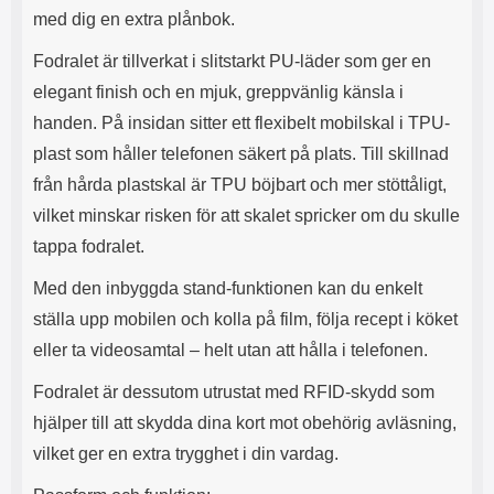
s
e
med dig en extra plånbok.
m
m
i
e
Fodralet är tillverkat i slitstarkt PU-läder som ger en
d
d
elegant finish och en mjuk, greppvänlig känsla i
i
U
g
S
handen. På insidan sitter ett flexibelt mobilskal i TPU-
a
B
plast som håller telefonen säkert på plats. Till skillnad
t
&
r
U
från hårda plastskal är TPU böjbart och mer stöttåligt,
å
S
vilket minskar risken för att skalet spricker om du skulle
d
B
l
T
tappa fodralet.
ö
y
s
p
Med den inbyggda stand-funktionen kan du enkelt
a
e
ställa upp mobilen och kolla på film, följa recept i köket
h
-
ö
C
eller ta videosamtal – helt utan att hålla i telefonen.
r
u
l
t
Fodralet är dessutom utrustat med RFID-skydd som
u
g
hjälper till att skydda dina kort mot obehörig avläsning,
r
å
a
n
vilket ger en extra trygghet i din vardag.
r
g
i
.