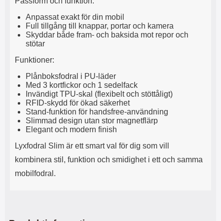
Passform och funktion:
l
L
Anpassat exakt för din mobil
i
a
Full tillgång till knappar, portar och kamera
t
d
Skyddar både fram- och baksida mot repor och
e
d
stötar
t
a
f
r
Funktioner:
o
e
r
n
Plånboksfodral i PU-läder
m
d
Med 3 kortfickor och 1 sedelfack
a
u
Invändigt TPU-skal (flexibelt och stöttåligt)
t
k
RFID-skydd för ökad säkerhet
Stand-funktion för handsfree-användning
.
a
Slimmad design utan stor magnetflärp
D
n
Elegant och modern finish
e
a
t
n
Lyxfodral Slim är ett smart val för dig som vill
m
v
e
ä
kombinera stil, funktion och smidighet i ett och samma
d
n
mobilfodral.
f
d
ö
a
l
t
j
i
a
l