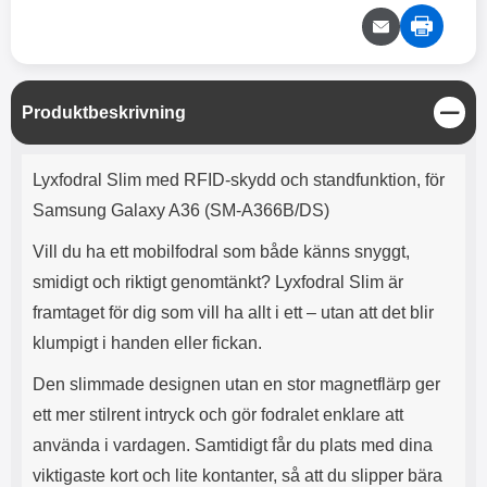
e
l
r
b
r
r
a
t
l
S
r
a
o
n
d
o
a
Välj
Välj
d
t
b
a
h
b
r
S
Produktbeskrivning
h
l
e
t
ö
a
ä
Produktbeskrivning
r
d
n
Lyxfodral Slim med RFID-skydd och standfunktion, för
l
d
g
u
a
Samsung Galaxy A36 (SM-A366B/DS)
r
r
a
e
Vill du ha ett mobilfodral som både känns snyggt,
r
S
smidigt och riktigt genomtänkt? Lyxfodral Slim är
.
n
X
a
framtaget för dig som vill ha allt i ett – utan att det blir
O
b
klumpigt i handen eller fickan.
-
b
X
l
Den slimmade designen utan en stor magnetflärp ger
3
a
ett mer stilrent intryck och gör fodralet enklare att
3
d
d
använda i vardagen. Samtidigt får du plats med dina
ä
a
viktigaste kort och lite kontanter, så att du slipper bära
r
r