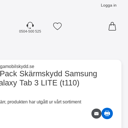
Logga in
Mina favoriter
0504-500 525
☓
till varumärkessidan för
ligamobilskydd.se
 3 LITE (t110) som favorit
-Pack Skärmskydd Samsung
alaxy Tab 3 LITE (t110)
ärr, produkten har utgått ur vårt sortiment