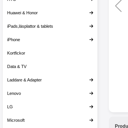
Huawei & Honor
Merkitse blow 
2 var
iPads,läsplattor & tablets
iPhone
Kortfickor
Data & TV
Laddare & Adapter
Lenovo
LG
Microsoft
Produ