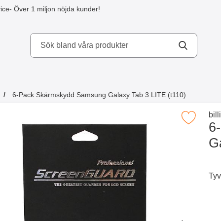
ice
- Över 1 miljon nöjda kunder!
kydd AB
6-Pack Skärmskydd Samsung Galaxy Tab 3 LITE (t110)
a köpte även
Gå 
bil
Makera 6-Pack Skärmskydd Samsung Galaxy Tab
6
G
Tyv