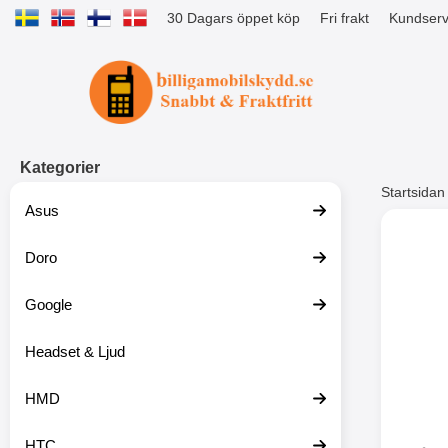
30 Dagars öppet köp
Fri frakt
Kundserv
Startsidan för Tibro Billiga Mobils
Kategorier
Startsidan
Asus
Andr
Doro
Google
Headset & Ljud
HMD
HTC