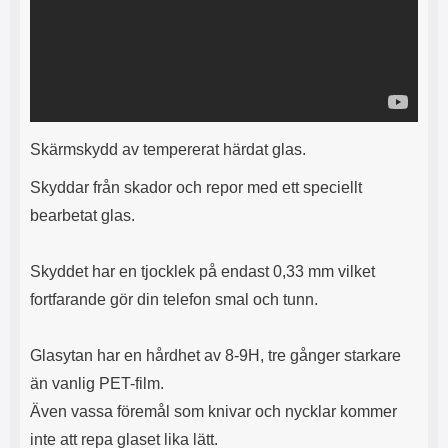
s
e
m
m
i
e
d
d
i
U
g
S
a
B
t
&
Skärmskydd av tempererat härdat glas.
r
U
å
S
Skyddar från skador och repor med ett speciellt
d
B
bearbetat glas.
l
T
ö
y
s
p
Skyddet har en tjocklek på endast 0,33 mm vilket
a
e
h
-
fortfarande gör din telefon smal och tunn.
ö
C
r
u
l
t
Glasytan har en hårdhet av 8-9H, tre gånger starkare
u
g
än vanlig PET-film.
r
å
a
n
Även vassa föremål som knivar och nycklar kommer
r
g
inte att repa glaset lika lätt.
i
.