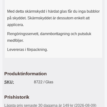
l
L
i
a
Med detta skärmskydd i härdat glas får du inga bubblor
t
d
e
d
på skyddet. Skärmskyddet är dessutom enkelt att
t
a
applicera.
f
r
o
e
Rengöringsservett, dammborttagning och putsduk
r
n
medföljer.
m
d
a
u
Levereras i förpackning.
t
k
.
a
D
n
e
a
t
n
m
v
Produktinformation
e
ä
d
n
SKU:
8722 / Glas
f
d
ö
a
l
t
Prishistorik
j
i
a
l
Lägsta pris senaste 30 dagarna är 149 kr (2026-08-09)