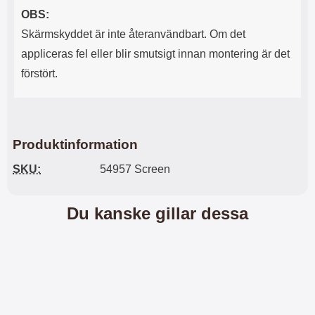
n
l
OBS:
d
f
e
l
Skärmskyddet är inte återanvändbart. Om det
f
e
appliceras fel eller blir smutsigt innan montering är det
o
r
d
a
förstört.
r
o
a
l
l
i
e
k
t
a
Produktinformation
s
e
k
n
SKU:
54957 Screen
y
h
d
e
d
t
Du kanske gillar dessa
a
e
r
r
d
.
i
L
n
a
h
d
ö
d
r
a