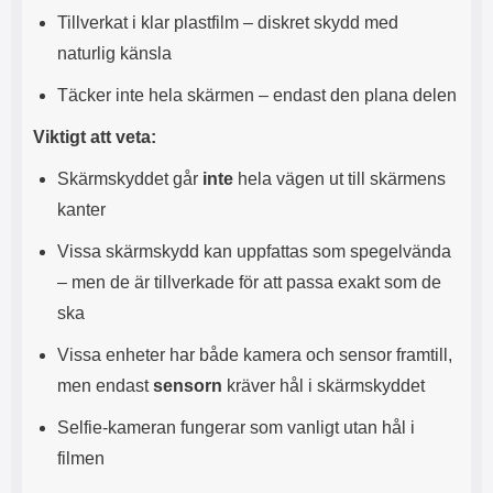
s
e
Tillverkat i klar plastfilm – diskret skydd med
m
m
i
e
naturlig känsla
d
d
i
U
Täcker inte hela skärmen – endast den plana delen
g
S
a
B
Viktigt att veta:
t
&
r
U
Skärmskyddet går
inte
hela vägen ut till skärmens
å
S
kanter
d
B
l
T
Vissa skärmskydd kan uppfattas som spegelvända
ö
y
– men de är tillverkade för att passa exakt som de
s
p
a
e
ska
h
-
ö
C
Vissa enheter har både kamera och sensor framtill,
r
u
men endast
sensorn
kräver hål i skärmskyddet
l
t
u
g
Selfie-kameran fungerar som vanligt utan hål i
r
å
a
n
filmen
r
g
i
.