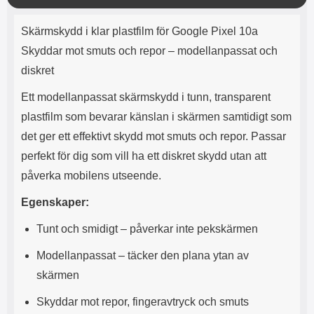
e
l
r
b
r
r
ä
a
t
l
S
Produktbeskrivning
n
r
a
o
n
Skärmskydd i klar plastfilm för Google Pixel 10a
d
g
o
a
Välj
Välj
d
Skyddar mot smuts och repor – modellanpassat och
t
b
a
h
b
diskret
r
h
l
e
ö
a
Ett modellanpassat skärmskydd i tunn, transparent
r
d
plastfilm som bevarar känslan i skärmen samtidigt som
l
d
u
a
det ger ett effektivt skydd mot smuts och repor. Passar
r
r
perfekt för dig som vill ha ett diskret skydd utan att
a
e
r
S
påverka mobilens utseende.
.
n
X
a
Egenskaper:
O
b
-
b
Tunt och smidigt – påverkar inte pekskärmen
X
l
3
a
Modellanpassat – täcker den plana ytan av
3
d
skärmen
d
ä
a
Skyddar mot repor, fingeravtryck och smuts
r
r