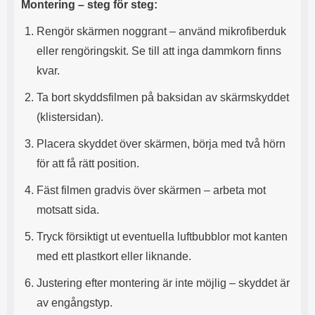
Montering – steg för steg:
l
L
i
a
Rengör skärmen noggrant – använd mikrofiberduk
t
d
eller rengöringskit. Se till att inga dammkorn finns
e
d
t
a
kvar.
f
r
o
e
Ta bort skyddsfilmen på baksidan av skärmskyddet
r
n
(klistersidan).
m
d
a
u
Placera skyddet över skärmen, börja med två hörn
t
k
.
a
för att få rätt position.
D
n
e
a
Fäst filmen gradvis över skärmen – arbeta mot
t
n
motsatt sida.
m
v
e
ä
Tryck försiktigt ut eventuella luftbubblor mot kanten
d
n
f
d
med ett plastkort eller liknande.
ö
a
l
t
Justering efter montering är inte möjlig – skyddet är
j
i
av engångstyp.
a
l