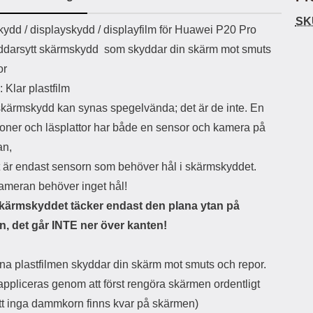
ö
S
B
D
6
9
r
n
l
u
SK
l
a
uktbeskrivning
9
9
ydd / displayskydd / displayfilm för Huawei P20 Pro
u
a
u
b
k
k
e
l
r
b
äddarsytt skärmskydd som skyddar din skärm mot smuts
r
r
a
t
l
S
or
r
a
o
n
d
o
a
Välj
Välj
: Klar plastfilm
d
t
b
a
skärmskydd kan synas spegelvända; det är de inte. En
h
b
r
h
l
e
efoner och läsplattor har både en sensor och kamera på
ö
a
an,
r
d
l
d
 är endast sensorn som behöver hål i skärmskyddet.
u
a
kameran behöver inget hål!
r
r
a
e
kärmskyddet täcker endast den plana ytan på
r
S
, det går INTE ner över kanten!
.
n
X
a
O
b
na plastfilmen skyddar din skärm mot smuts och repor.
-
b
X
l
appliceras genom att först rengöra skärmen ordentligt
3
a
 att inga dammkorn finns kvar på skärmen)
3
d