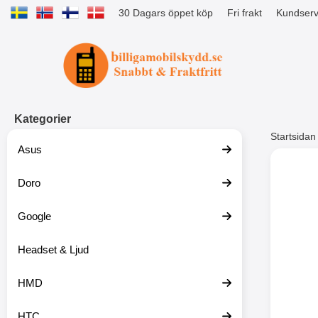
30 Dagars öppet köp
Fri frakt
Kundserv
Startsidan för Tibro Billiga Mobils
Kategorier
Startsidan
Asus
Andr
Doro
Google
Headset & Ljud
HMD
HTC