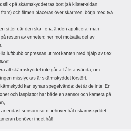
sflik på skärmskyddet tas bort (så klister-sidan
d
ä
a
fram) och filmen placeras över skärmen, börja med två
r
r
s
e
m
m
en sitter där den ska i ena änden applicerar man
i
e
 på resten av enheten; ner mot motsatta del av
d
d
i
U
n.
g
S
la luftbubblor pressas ut mot kanten med hjälp av t.ex.
a
B
t
&
tkort.
r
U
ra att skärmskyddet inte går att återanvända; om
å
S
d
B
ringen misslyckas är skärmskyddet förstört.
l
T
skärmskydd kan synas spegelvända; det är de inte. En
ö
y
s
p
efoner och läsplattor har både en sensor och kamera på
a
e
an,
h
-
ö
C
 är endast sensorn som behöver hål i skärmskyddet.
r
u
kameran behöver inget hål!
l
t
u
g