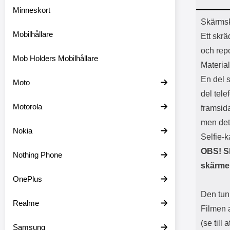
Minneskort
Prod
Skärmsk
Mobilhållare
Ett skr
och rep
Mob Holders Mobilhållare
Material
En del 
Moto
del tel
Motorola
framsid
men det
Nokia
Selfie-
OBS! S
Nothing Phone
skärmen
OnePlus
Den tun
Realme
Filmen 
(se till
Samsung