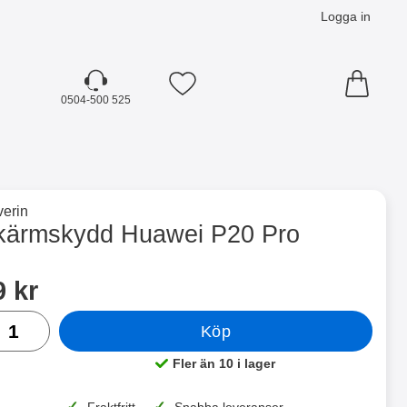
Logga in
Mina favoriter
0504-500 525
☓
till varumärkessidan för
erin
ro som favorit
kärmskydd Huawei P20 Pro
dla denna produkt Skärmskydd Huawei P20 Pro
ris
9 kr
al
Köp
Fler än 10 i lager
Tillgänglighet:
✓
✓