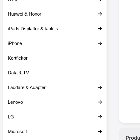
Huawei & Honor
Merkitse blow 
2 var
iPads,läsplattor & tablets
iPhone
Kortfickor
Data & TV
Laddare & Adapter
Lenovo
LG
Microsoft
Produ