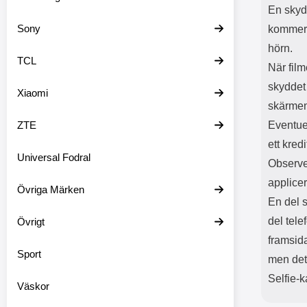
En skydd
Sony
kommer 
hörn.
TCL
När film
skyddet
Xiaomi
skärme
ZTE
Eventuel
ett kredi
Universal Fodral
Observe
applice
Övriga Märken
En del 
del tel
Övrigt
framsid
Sport
men det
Selfie-
Väskor