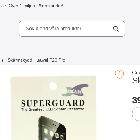
ice
- Över 1 miljon nöjda kunder!
kydd AB
Skärmskydd Huawei P20 Pro
a köpte även
Gå 
Cov
Makera skärmskydd Huawei P20 P
S
Han
p
3
ant