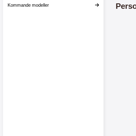
Perso
Kommande modeller
ductListContainer
Merkitse blow productListContainer
Merkitse blow 
3 var
-5
8
%