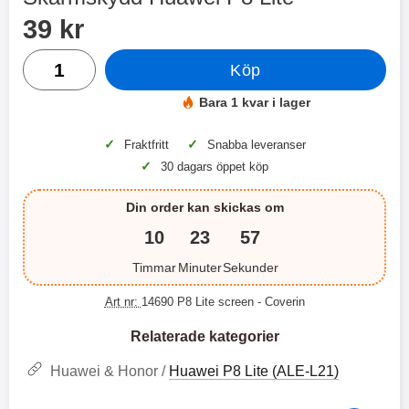
2 varianter
2 varianter
Handla denna produkt Skärmskydd Huawei P8 Lite
pris
39 kr
2
0
antal
Köp
%
%
Bara 1 kvar i lager
Tillgänglighet:
✓
✓
Fraktfritt
Snabba leveranser
✓
30 dagars öppet köp
X
H
Din order kan skickas om
O
o
T
c
10
23
57
X
H
r
o
å
N
O
o
d
6
Timmar
Minuter
Sekunder
-
c
3
2
l
3
4
X
4
o
ö
D
Art nr:
14690 P8 Lite screen
- Coverin
9
9
3
N
s
u
k
k
3
6
a
a
r
r
Relaterade kategorier
H
l
3
1
1
ö
S
B
D
6
9
r
n
Huawei & Honor /
Huawei P8 Lite (ALE-L21)
l
u
l
a
9
9
u
a
u
b
k
k