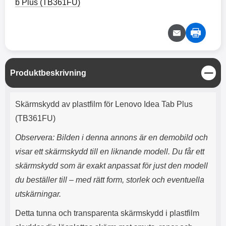
e
l
b Plus (TB361FU)
r
b
r
r
a
t
l
S
r
a
o
n
d
o
a
Välj
Välj
d
t
b
a
h
b
r
h
l
e
ö
a
S
Produktbeskrivning
r
d
t
l
d
ä
Produktbeskrivning
u
a
n
Skärmskydd av plastfilm för Lenovo Idea Tab Plus
r
r
g
a
e
(TB361FU)
r
S
.
n
Observera: Bilden i denna annons är en demobild och
X
a
visar ett skärmskydd till en liknande modell. Du får ett
O
b
-
b
skärmskydd som är exakt anpassat för just den modell
X
l
du beställer till – med rätt form, storlek och eventuella
3
a
3
d
utskärningar.
d
ä
a
Detta tunna och transparenta skärmskydd i plastfilm
r
r