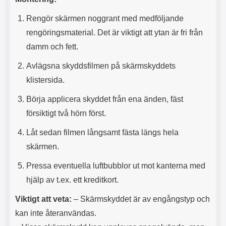
l
L
Rengör skärmen noggrant med medföljande
i
a
t
d
rengöringsmaterial. Det är viktigt att ytan är fri från
e
d
damm och fett.
t
a
f
r
Avlägsna skyddsfilmen på skärmskyddets
o
e
r
n
klistersida.
m
d
a
u
Börja applicera skyddet från ena änden, fäst
t
k
försiktigt två hörn först.
.
a
D
n
Låt sedan filmen långsamt fästa längs hela
e
a
t
n
skärmen.
m
v
e
ä
Pressa eventuella luftbubblor ut mot kanterna med
d
n
hjälp av t.ex. ett kreditkort.
f
d
ö
a
Viktigt att veta:
– Skärmskyddet är av engångstyp och
l
t
j
i
kan inte återanvändas.
a
l