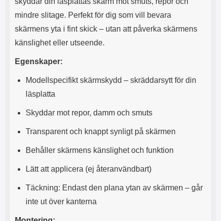
skyddar din läsplattas skärm mot smuts, repor och
s
e
m
m
mindre slitage. Perfekt för dig som vill bevara
i
e
skärmens yta i fint skick – utan att påverka skärmens
d
d
i
U
känslighet eller utseende.
g
S
a
B
Egenskaper:
t
&
r
U
Modellspecifikt skärmskydd – skräddarsytt för din
å
S
läsplatta
d
B
l
T
Skyddar mot repor, damm och smuts
ö
y
s
p
Transparent och knappt synligt på skärmen
a
e
h
-
Behåller skärmens känslighet och funktion
ö
C
r
u
Lätt att applicera (ej återanvändbart)
l
t
u
g
Täckning: Endast den plana ytan av skärmen – går
r
å
inte ut över kanterna
a
n
r
g
Montering:
i
.