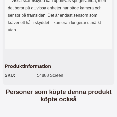
– Vissa skärmskydd kan upplevas spegelvända, men
n
l
d
f
det beror på att vissa enheter har både kamera och
e
l
sensor på framsidan. Det är endast sensorn som
f
e
o
r
kräver ett hål i skyddet – kameran fungerar utmärkt
d
a
utan.
r
o
a
l
l
i
e
k
t
a
s
e
k
n
Produktinformation
y
h
d
e
SKU:
54888 Screen
d
t
a
e
r
r
Personer som köpte denna produkt
d
.
i
L
köpte också
n
a
h
d
ö
d
r
a