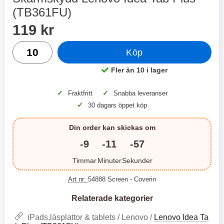
2 varianter
2 varianter
(TB361FU)
Handla denna produkt Skärmskydd Lenovo Idea Tab Plus 
pris
2
0
119 kr
antal
Köp
%
%
Fler än 10 i lager
Tillgänglighet:
✓
✓
Fraktfritt
Snabba leveranser
✓
30 dagars öppet köp
X
H
O
o
T
c
Din order kan skickas om
X
H
r
o
å
N
O
o
-9
-11
-57
d
6
-
c
3
2
l
3
4
X
4
o
Timmar
Minuter
Sekunder
ö
D
9
9
3
N
s
u
k
k
3
6
a
a
Art nr:
54888 Screen
- Coverin
r
r
H
l
3
1
1
ö
S
B
D
Relaterade kategorier
6
9
r
n
l
u
l
a
9
9
u
a
iPads,läsplattor & tablets / Lenovo /
Lenovo Idea Ta
u
b
k
k