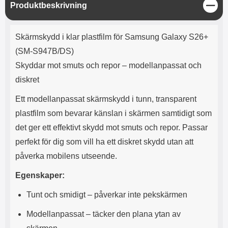
e
l
r
b
S
Produktbeskrivning
r
r
a
t
l
S
t
r
a
o
n
ä
d
Produktbeskrivning
o
a
Välj
Välj
n
d
Skärmskydd i klar plastfilm för Samsung Galaxy S26+
t
b
g
a
h
b
(SM-S947B/DS)
r
h
l
e
Skyddar mot smuts och repor – modellanpassat och
ö
a
r
d
diskret
l
d
u
a
Ett modellanpassat skärmskydd i tunn, transparent
r
r
plastfilm som bevarar känslan i skärmen samtidigt som
a
e
r
S
det ger ett effektivt skydd mot smuts och repor. Passar
.
n
perfekt för dig som vill ha ett diskret skydd utan att
X
a
O
b
påverka mobilens utseende.
-
b
X
l
Egenskaper:
3
a
3
d
Tunt och smidigt – påverkar inte pekskärmen
d
ä
a
Modellanpassat – täcker den plana ytan av
r
r