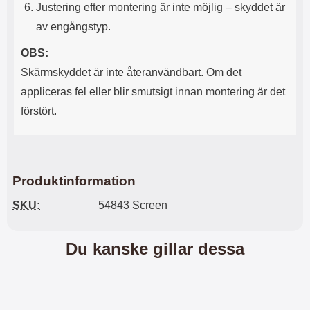
n
l
Justering efter montering är inte möjlig – skyddet är
d
f
av engångstyp.
e
l
f
e
OBS:
o
r
d
a
Skärmskyddet är inte återanvändbart. Om det
r
o
appliceras fel eller blir smutsigt innan montering är det
a
l
l
i
förstört.
e
k
t
a
s
e
k
n
y
h
Produktinformation
d
e
d
t
SKU:
54843 Screen
a
e
r
r
d
.
Du kanske gillar dessa
i
L
n
a
h
d
ö
d
r
a