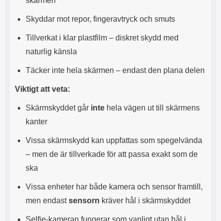
skärmen
s
e
m
m
Skyddar mot repor, fingeravtryck och smuts
i
e
d
d
Tillverkat i klar plastfilm – diskret skydd med
i
U
naturlig känsla
g
S
a
B
Täcker inte hela skärmen – endast den plana delen
t
&
r
U
Viktigt att veta:
å
S
d
B
Skärmskyddet går
inte
hela vägen ut till skärmens
l
T
ö
y
kanter
s
p
a
e
Vissa skärmskydd kan uppfattas som spegelvända
h
-
– men de är tillverkade för att passa exakt som de
ö
C
r
u
ska
l
t
u
g
Vissa enheter har både kamera och sensor framtill,
r
å
men endast
sensorn
kräver hål i skärmskyddet
a
n
r
g
Selfie-kameran fungerar som vanligt utan hål i
i
.