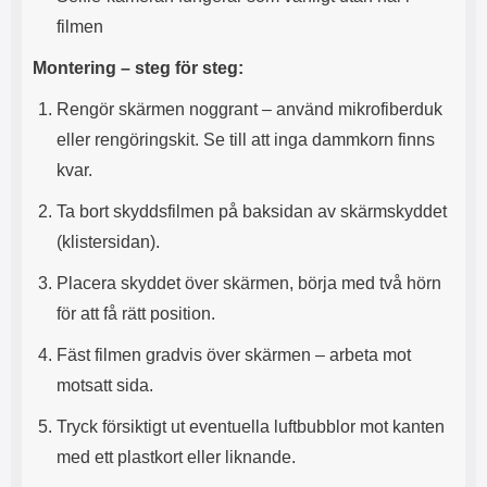
l
L
filmen
i
a
t
d
Montering – steg för steg:
e
d
t
a
Rengör skärmen noggrant – använd mikrofiberduk
f
r
eller rengöringskit. Se till att inga dammkorn finns
o
e
r
n
kvar.
m
d
a
u
Ta bort skyddsfilmen på baksidan av skärmskyddet
t
k
(klistersidan).
.
a
D
n
Placera skyddet över skärmen, börja med två hörn
e
a
t
n
för att få rätt position.
m
v
e
ä
Fäst filmen gradvis över skärmen – arbeta mot
d
n
motsatt sida.
f
d
ö
a
Tryck försiktigt ut eventuella luftbubblor mot kanten
l
t
j
i
med ett plastkort eller liknande.
a
l