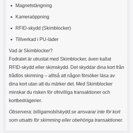
n
l
Magnetstängning
d
f
e
l
Kameraöppning
f
e
o
r
RFID-skydd (Skimblocker)
d
a
r
o
Tillverkad i PU-läder
a
l
l
i
Vad är Skimblocker?
e
k
t
a
Fodralet är utrustat med Skimblocker, även kallat
s
e
RFID-skydd eller skimskydd. Det skyddar dina kort från
k
n
y
h
trådlös skimning – alltså att någon försöker läsa av
d
e
dina kort utan att du märker det. Med Skimblocker
d
t
minskar du risken för ofrivilliga transaktioner och
a
e
r
r
kortbedrägerier.
d
.
i
L
Observera: billigamobilskydd.se ansvarar inte för kort
n
a
som utsatts för skimming eller obehöriga transaktioner.
h
d
ö
d
r
a