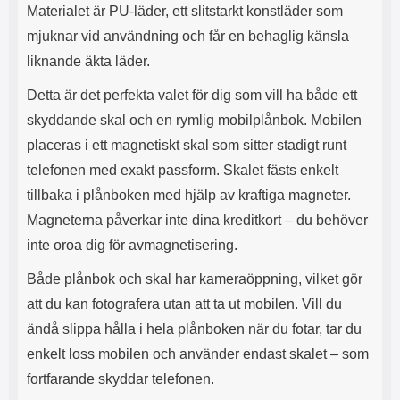
s
e
Materialet är PU-läder, ett slitstarkt konstläder som
m
m
mjuknar vid användning och får en behaglig känsla
i
e
d
d
liknande äkta läder.
i
U
g
S
Detta är det perfekta valet för dig som vill ha både ett
a
B
skyddande skal och en rymlig mobilplånbok. Mobilen
t
&
r
U
placeras i ett magnetiskt skal som sitter stadigt runt
å
S
telefonen med exakt passform. Skalet fästs enkelt
d
B
tillbaka i plånboken med hjälp av kraftiga magneter.
l
T
ö
y
Magneterna påverkar inte dina kreditkort – du behöver
s
p
inte oroa dig för avmagnetisering.
a
e
h
-
Både plånbok och skal har kameraöppning, vilket gör
ö
C
r
u
att du kan fotografera utan att ta ut mobilen. Vill du
l
t
ändå slippa hålla i hela plånboken när du fotar, tar du
u
g
r
å
enkelt loss mobilen och använder endast skalet – som
a
n
fortfarande skyddar telefonen.
r
g
i
.