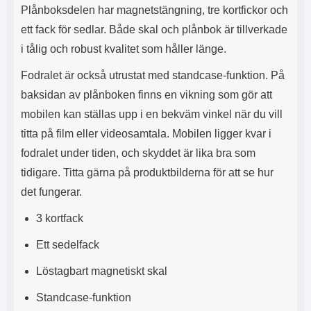
Plånboksdelen har magnetstängning, tre kortfickor och
l
L
i
a
ett fack för sedlar. Både skal och plånbok är tillverkade
t
d
i tålig och robust kvalitet som håller länge.
e
d
t
a
Fodralet är också utrustat med standcase-funktion. På
f
r
o
e
baksidan av plånboken finns en vikning som gör att
r
n
mobilen kan ställas upp i en bekväm vinkel när du vill
m
d
a
u
titta på film eller videosamtala. Mobilen ligger kvar i
t
k
fodralet under tiden, och skyddet är lika bra som
.
a
D
n
tidigare. Titta gärna på produktbilderna för att se hur
e
a
det fungerar.
t
n
m
v
3 kortfack
e
ä
d
n
Ett sedelfack
f
d
ö
a
Löstagbart magnetiskt skal
l
t
j
i
Standcase-funktion
a
l