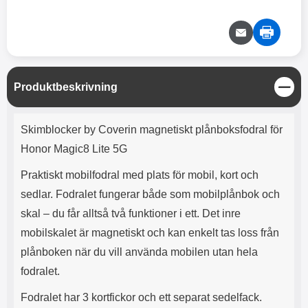
e
l
r
b
r
r
a
t
l
S
r
a
o
n
d
o
a
Välj
Välj
d
t
b
a
h
b
r
h
l
e
S
Produktbeskrivning
ö
a
t
r
d
ä
Produktbeskrivning
l
d
n
Skimblocker by Coverin magnetiskt plånboksfodral för
u
a
g
r
r
Honor Magic8 Lite 5G
a
e
r
S
Praktiskt mobilfodral med plats för mobil, kort och
.
n
sedlar. Fodralet fungerar både som mobilplånbok och
X
a
O
b
skal – du får alltså två funktioner i ett. Det inre
-
b
mobilskalet är magnetiskt och kan enkelt tas loss från
X
l
3
a
plånboken när du vill använda mobilen utan hela
3
d
fodralet.
d
ä
a
Fodralet har 3 kortfickor och ett separat sedelfack.
r
r