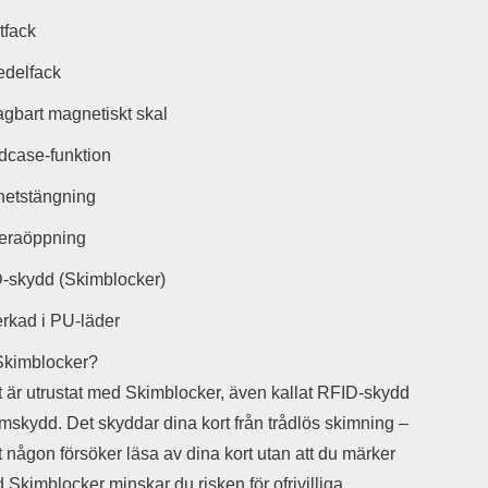
r
å
a
n
tfack
r
g
i
.
edelfack
l
L
i
a
agbart magnetiskt skal
t
d
e
d
dcase-funktion
t
a
f
r
etstängning
o
e
r
n
eraöppning
m
d
a
u
-skydd (Skimblocker)
t
k
.
a
erkad i PU-läder
D
n
e
a
Skimblocker?
t
n
t är utrustat med Skimblocker, även kallat RFID-skydd
m
v
e
ä
imskydd. Det skyddar dina kort från trådlös skimning –
d
n
tt någon försöker läsa av dina kort utan att du märker
f
d
ö
a
 Skimblocker minskar du risken för ofrivilliga