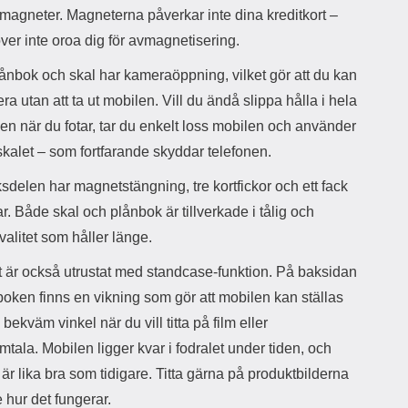
d
 magneter. Magneterna påverkar inte dina kreditkort –
ä
a
er inte oroa dig för avmagnetisering.
r
r
s
e
ånbok och skal har kameraöppning, vilket gör att du kan
m
m
i
e
era utan att ta ut mobilen. Vill du ändå slippa hålla i hela
d
d
n när du fotar, tar du enkelt loss mobilen och använder
i
U
kalet – som fortfarande skyddar telefonen.
g
S
a
B
delen har magnetstängning, tre kortfickor och ett fack
t
&
r
U
ar. Både skal och plånbok är tillverkade i tålig och
å
S
valitet som håller länge.
d
B
l
T
t är också utrustat med standcase-funktion. På baksidan
ö
y
s
p
oken finns en vikning som gör att mobilen kan ställas
a
e
 bekväm vinkel när du vill titta på film eller
h
-
ö
C
tala. Mobilen ligger kvar i fodralet under tiden, och
r
u
är lika bra som tidigare. Titta gärna på produktbilderna
l
t
u
g
se hur det fungerar.