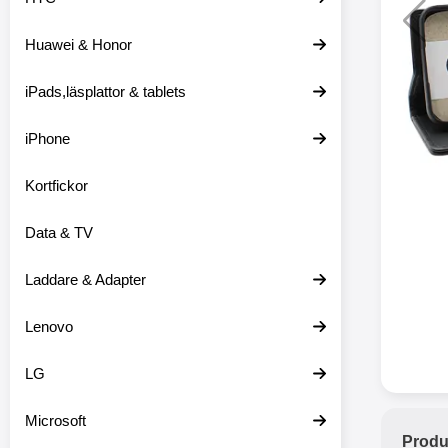
Huawei & Honor
Merkitse blow 
2 var
iPads,läsplattor & tablets
iPhone
Kortfickor
Data & TV
Laddare & Adapter
Lenovo
LG
Microsoft
Produ