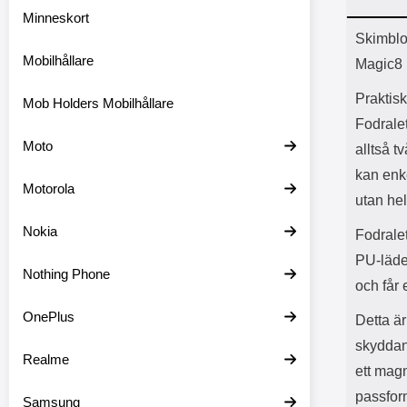
Minneskort
Prod
Skimblo
Mobilhållare
Magic8 
Praktisk
Mob Holders Mobilhållare
Fodrale
Moto
alltså t
kan enke
Motorola
utan hel
Nokia
Fodralet
PU-läder
Nothing Phone
och får 
OnePlus
Detta är
skyddan
Realme
ett magn
passform
Samsung