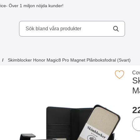
ice
- Över 1 miljon nöjda kunder!
kydd AB
Skimblocker Honor Magic8 Pro Magnet Plånboksfodral (Svart)
a köpte även
Gå 
Cov
Makera skimblocker Honor Magic8 Pro Magnet Plån
S
M
Han
p
2
ant