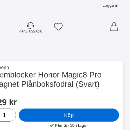
Logga in
Mina favoriter
0504-500 525
☓
till varumärkessidan för
erin
boksfodral (Svart) som favorit
kimblocker Honor Magic8 Pro
agnet Plånboksfodral (Svart)
dla denna produkt Skimblocker Honor Magic8 Pro Magnet Plån
ris
29 kr
al
Köp
Fler än 10 i lager
Tillgänglighet: