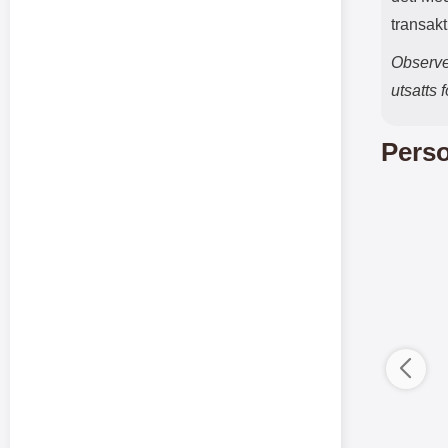
transakt
Observer
utsatts 
Perso
ductListContainer
Merkitse blow productListContainer
Merkitse blow 