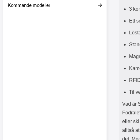
Kommande modeller
3 kor
Ett s
Löst
Stan
Magn
Kam
RFID
Tillv
Vad är 
Fodrale
eller sk
alltså a
det. Med