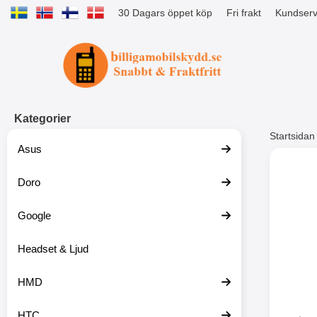
30 Dagars öppet köp
Fri frakt
Kundserv
Startsidan för Tibro Billiga Mobils
Kategorier
Startsidan
Asus
Andr
Doro
Google
Headset & Ljud
HMD
HTC