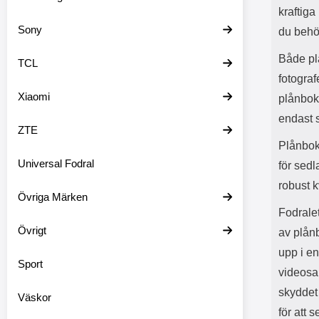
kraftiga
Sony
du behöv
Både pl
TCL
fotograf
Xiaomi
plånboke
endast s
ZTE
Plånboks
Universal Fodral
för sedl
robust k
Övriga Märken
Fodrale
Övrigt
av plånb
upp i en
Sport
videosam
skyddet 
Väskor
för att 