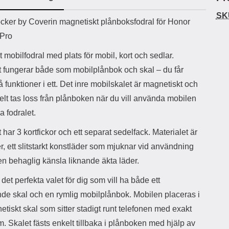
ö
S
B
D
6
9
r
n
l
u
SK
l
a
uktbeskrivning
9
9
cker by Coverin magnetiskt plånboksfodral för Honor
u
a
u
b
k
k
e
l
r
b
Pro
r
r
a
t
l
S
r
a
o
n
t mobilfodral med plats för mobil, kort och sedlar.
d
o
a
Välj
Välj
d
t fungerar både som mobilplånbok och skal – du får
t
b
a
h
b
r
vå funktioner i ett. Det inre mobilskalet är magnetiskt och
h
l
e
lt tas loss från plånboken när du vill använda mobilen
ö
a
r
d
a fodralet.
l
d
u
a
 har 3 kortfickor och ett separat sedelfack. Materialet är
r
r
, ett slitstarkt konstläder som mjuknar vid användning
a
e
r
S
en behaglig känsla liknande äkta läder.
.
n
X
a
 det perfekta valet för dig som vill ha både ett
O
b
de skal och en rymlig mobilplånbok. Mobilen placeras i
-
b
X
l
etiskt skal som sitter stadigt runt telefonen med exakt
3
a
. Skalet fästs enkelt tillbaka i plånboken med hjälp av
3
d