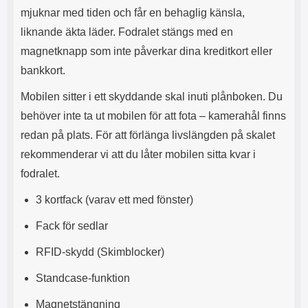
s
e
mjuknar med tiden och får en behaglig känsla,
m
m
liknande äkta läder. Fodralet stängs med en
i
e
d
d
magnetknapp som inte påverkar dina kreditkort eller
i
U
bankkort.
g
S
a
B
Mobilen sitter i ett skyddande skal inuti plånboken. Du
t
&
r
U
behöver inte ta ut mobilen för att fota – kamerahål finns
å
S
redan på plats. För att förlänga livslängden på skalet
d
B
l
T
rekommenderar vi att du låter mobilen sitta kvar i
ö
y
fodralet.
s
p
a
e
3 kortfack (varav ett med fönster)
h
-
ö
C
Fack för sedlar
r
u
l
t
RFID-skydd (Skimblocker)
u
g
r
å
Standcase-funktion
a
n
r
g
Magnetstängning
i
.