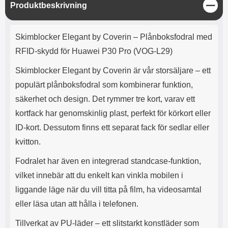
e
l
r
b
S
Produktbeskrivning
r
r
a
t
l
S
t
r
a
o
n
ä
d
Produktbeskrivning
o
a
Välj
Välj
n
d
Skimblocker Elegant by Coverin – Plånboksfodral med
t
b
g
a
h
b
RFID-skydd för Huawei P30 Pro (VOG-L29)
r
h
l
e
ö
a
Skimblocker Elegant by Coverin är vår storsäljare – ett
r
d
populärt plånboksfodral som kombinerar funktion,
l
d
u
a
säkerhet och design. Det rymmer tre kort, varav ett
r
r
kortfack har genomskinlig plast, perfekt för körkort eller
a
e
r
S
ID-kort. Dessutom finns ett separat fack för sedlar eller
.
n
kvitton.
X
a
O
b
Fodralet har även en integrerad standcase-funktion,
-
b
X
l
vilket innebär att du enkelt kan vinkla mobilen i
3
a
liggande läge när du vill titta på film, ha videosamtal
3
d
eller läsa utan att hålla i telefonen.
d
ä
a
Tillverkat av PU-läder – ett slitstarkt konstläder som
r
r