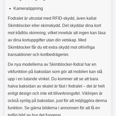
l
L
Kameraöppning
i
a
t
d
Fodralet är utrustat med RFID-skydd, även kallat
e
d
t
a
Skimblocker eller skimskydd. Det skyddar dina kort
f
r
mot trådlös skimning, vilket innebär att ingen kan läsa
o
e
r
n
av dina kortuppgifter utan din vetskap. Med
m
d
Skimblocker får du ett extra skydd mot ofrivilliga
a
u
t
k
transaktioner och kortbedrägerier.
.
a
D
n
De nya modellerna av Skimblocker-fodral har en
e
a
vikfunktion på baksidan som gör att mobilen kan stå
t
n
m
v
upp i en lutande vinkel. Du kommer att se att bara
e
ä
halva baksidan av skalet är fäst i fodralet – det är helt
d
n
f
d
enligt design och inte ett tillverkningsfel. Viklinjen är
ö
a
också synlig på baksidan, just för att möjliggöra denna
l
t
funktion. Se gärna bilderna i annonsen för att få en
j
i
a
l
tydlig bild av hur det fungerar.