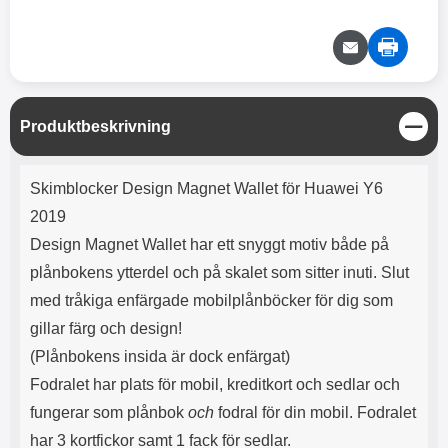
e
l
r
b
r
r
a
t
l
S
r
a
o
n
d
o
a
Välj
Välj
d
t
b
a
h
b
r
h
l
e
S
Produktbeskrivning
ö
a
t
r
d
ä
Produktbeskrivning
l
d
n
Skimblocker Design Magnet Wallet för Huawei Y6
u
a
g
r
r
2019
a
e
Design Magnet Wallet har ett snyggt motiv både på
r
S
.
n
plånbokens ytterdel och på skalet som sitter inuti. Slut
X
a
med tråkiga enfärgade mobilplånböcker för dig som
O
b
-
b
gillar färg och design!
X
l
(Plånbokens insida är dock enfärgat)
3
a
3
d
Fodralet har plats för mobil, kreditkort och sedlar och
d
fungerar som plånbok
och
fodral för din mobil. Fodralet
ä
a
r
r
har 3 kortfickor samt 1 fack för sedlar.