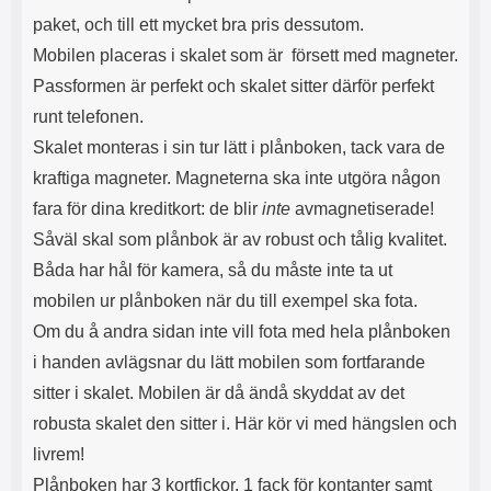
l
L
paket, och till ett mycket bra pris dessutom.
i
a
Mobilen placeras i skalet som är försett med magneter.
t
d
e
d
Passformen är perfekt och skalet sitter därför perfekt
t
a
runt telefonen.
f
r
o
e
Skalet monteras i sin tur lätt i plånboken, tack vara de
r
n
kraftiga magneter. Magneterna ska inte utgöra någon
m
d
a
u
fara för dina kreditkort: de blir
inte
avmagnetiserade!
t
k
Såväl skal som plånbok är av robust och tålig kvalitet.
.
a
D
n
Båda har hål för kamera, så du måste inte ta ut
e
a
mobilen ur plånboken när du till exempel ska fota.
t
n
Om du å andra sidan inte vill fota med hela plånboken
m
v
e
ä
i handen avlägsnar du lätt mobilen som fortfarande
d
n
sitter i skalet. Mobilen är då ändå skyddat av det
f
d
ö
a
robusta skalet den sitter i. Här kör vi med hängslen och
l
t
livrem!
j
i
a
l
Plånboken har 3 kortfickor, 1 fack för kontanter samt