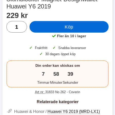
2 varianter
2 varianter
Huawei Y6 2019
Handla denna produkt Skimblocker Magnet Designwallet 
pris
2
0
229 kr
antal
Köp
%
%
Fler än 10 i lager
Tillgänglighet:
✓
✓
Fraktfritt
Snabba leveranser
✓
30 dagars öppet köp
X
H
O
o
T
c
Din order kan skickas om
X
H
r
o
å
N
O
o
7
58
38
d
6
-
c
3
2
l
3
4
X
4
o
Timmar
Minuter
Sekunder
ö
D
9
9
3
N
s
u
k
k
3
6
a
a
Art nr:
31833 No 262
- Coverin
r
r
H
l
3
1
1
ö
S
B
D
Relaterade kategorier
6
9
r
n
l
u
l
a
9
9
u
a
Huawei & Honor /
Huawei Y6 2019 (MRD-LX1)
u
b
k
k