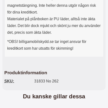
n
l
magnetstängning. Inte heller denna utgör någon risk
d
f
e
l
för dina kreditkort.
f
e
Materialet på plånboken är PU läder, alltså inte äkta
o
r
d
a
läder. Det blir dock mjukt och skönt ju mer du använder
r
o
det, precis som äkta läder.
a
l
l
i
*OBS! billigamobilskydd.se tar inget ansvar för
e
k
t
a
kreditkort som har utsatts för skimming!
s
e
k
n
y
h
d
e
d
t
Produktinformation
a
e
r
r
SKU:
31833 No 262
d
.
i
L
n
a
Du kanske gillar dessa
h
d
ö
d
r
a