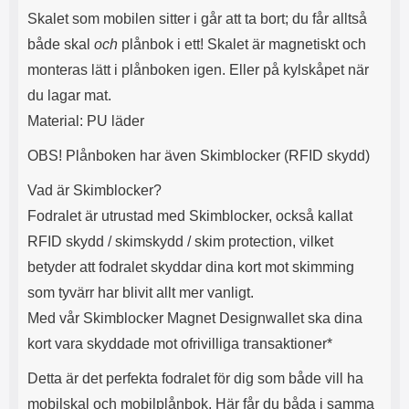
s
e
Skalet som mobilen sitter i går att ta bort; du får alltså
m
m
i
e
både skal
och
plånbok i ett! Skalet är magnetiskt och
d
d
monteras lätt i plånboken igen. Eller på kylskåpet när
i
U
du lagar mat.
g
S
a
B
Material: PU läder
t
&
r
U
OBS! Plånboken har även Skimblocker (RFID skydd)
å
S
d
B
Vad är Skimblocker?
l
T
Fodralet är utrustad med Skimblocker, också kallat
ö
y
s
p
RFID skydd / skimskydd / skim protection, vilket
a
e
betyder att fodralet skyddar dina kort mot skimming
h
-
ö
C
som tyvärr har blivit allt mer vanligt.
r
u
Med vår Skimblocker Magnet Designwallet ska dina
l
t
u
g
kort vara skyddade mot ofrivilliga transaktioner*
r
å
a
n
Detta är det perfekta fodralet för dig som både vill ha
r
g
mobilskal och mobilplånbok. Här får du båda i samma
i
.