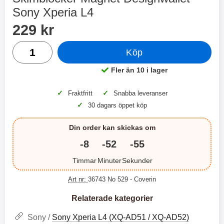
2 varianter
2 varianter
Sony Xperia L4
Handla denna produkt Skimblocker Magnet Designwallet S
pris
2
0
229 kr
antal
Köp
%
%
Fler än 10 i lager
Tillgänglighet:
✓
✓
Fraktfritt
Snabba leveranser
✓
30 dagars öppet köp
X
H
O
o
T
c
Din order kan skickas om
X
H
r
o
å
N
O
o
-8
-52
-55
d
6
-
c
3
2
l
3
4
X
4
o
Timmar
Minuter
Sekunder
ö
D
9
9
3
N
s
u
k
k
3
6
a
a
Art nr:
36743 No 529
- Coverin
r
r
H
l
3
1
1
ö
S
B
D
Relaterade kategorier
6
9
r
n
l
u
l
a
9
9
u
a
Sony /
Sony Xperia L4 (XQ-AD51 / XQ-AD52)
u
b
k
k