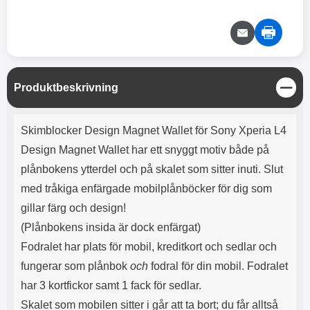
e
l
r
b
r
r
a
t
l
S
r
a
o
n
d
o
a
Välj
Välj
d
t
b
a
h
b
r
h
l
e
S
Produktbeskrivning
ö
a
t
r
d
ä
Produktbeskrivning
l
d
n
Skimblocker Design Magnet Wallet för Sony Xperia L4
u
a
g
r
r
Design Magnet Wallet har ett snyggt motiv både på
a
e
plånbokens ytterdel och på skalet som sitter inuti. Slut
r
S
.
n
med tråkiga enfärgade mobilplånböcker för dig som
X
a
gillar färg och design!
O
b
-
b
(Plånbokens insida är dock enfärgat)
X
l
Fodralet har plats för mobil, kreditkort och sedlar och
3
a
3
d
fungerar som plånbok
och
fodral för din mobil. Fodralet
d
har 3 kortfickor samt 1 fack för sedlar.
ä
a
r
r
Skalet som mobilen sitter i går att ta bort; du får alltså