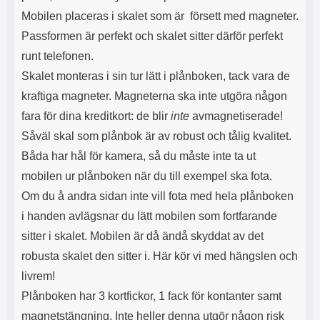
l
L
Mobilen placeras i skalet som är försett med magneter.
i
a
Passformen är perfekt och skalet sitter därför perfekt
t
d
e
d
runt telefonen.
t
a
Skalet monteras i sin tur lätt i plånboken, tack vara de
f
r
o
e
kraftiga magneter. Magneterna ska inte utgöra någon
r
n
fara för dina kreditkort: de blir
inte
avmagnetiserade!
m
d
a
u
Såväl skal som plånbok är av robust och tålig kvalitet.
t
k
Båda har hål för kamera, så du måste inte ta ut
.
a
D
n
mobilen ur plånboken när du till exempel ska fota.
e
a
Om du å andra sidan inte vill fota med hela plånboken
t
n
i handen avlägsnar du lätt mobilen som fortfarande
m
v
e
ä
sitter i skalet. Mobilen är då ändå skyddat av det
d
n
robusta skalet den sitter i. Här kör vi med hängslen och
f
d
ö
a
livrem!
l
t
Plånboken har 3 kortfickor, 1 fack för kontanter samt
j
i
a
l
magnetstängning. Inte heller denna utgör någon risk