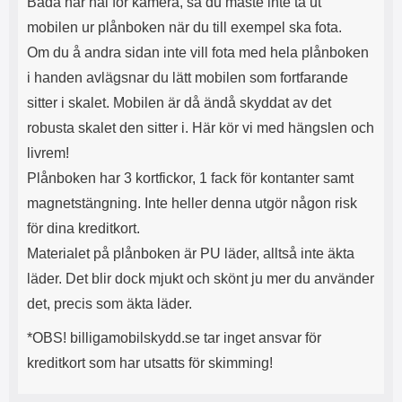
Båda har hål för kamera, så du måste inte ta ut
l
L
mobilen ur plånboken när du till exempel ska fota.
i
a
t
d
Om du å andra sidan inte vill fota med hela plånboken
e
d
i handen avlägsnar du lätt mobilen som fortfarande
t
a
f
r
sitter i skalet. Mobilen är då ändå skyddat av det
o
e
robusta skalet den sitter i. Här kör vi med hängslen och
r
n
m
d
livrem!
a
u
Plånboken har 3 kortfickor, 1 fack för kontanter samt
t
k
magnetstängning. Inte heller denna utgör någon risk
.
a
D
n
för dina kreditkort.
e
a
Materialet på plånboken är PU läder, alltså inte äkta
t
n
m
v
läder. Det blir dock mjukt och skönt ju mer du använder
e
ä
det, precis som äkta läder.
d
n
f
d
*OBS! billigamobilskydd.se tar inget ansvar för
ö
a
l
t
kreditkort som har utsatts för skimming!
j
i
a
l