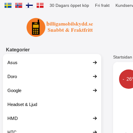
30 Dagars öppet köp
Fri frakt
Kundserv
Startsidan för Tibro Billiga Mobils
Kategorier
Startsidan
Asus
Andr
Doro
Prise
- 2
Google
Headset & Ljud
HMD
HTC