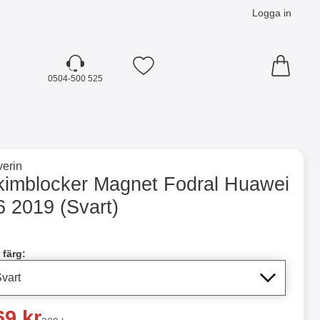
Logga in
Mina favoriter
0504-500 525
☓
till varumärkessidan för
erin
 2019 (Svart) som favorit
kimblocker Magnet Fodral Huawei
6 2019 (Svart)
dla denna produkt Skimblocker Magnet Fodral Huawei Y6 201
 färg:
a pris
69 kr