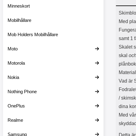
Minneskort
Prod
Skimblo
Mobilhållare
Med plat
Funger
Mob Holders Mobilhållare
samt 1 f
Skalet s
Moto
skal
oc
Motorola
plånbok
Materia
Nokia
Vad är 
Fodrale
Nothing Phone
/ skimsk
OnePlus
dina kor
Med vår
Realme
skyddade
Samsung
Detta är