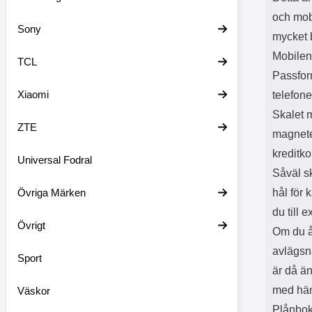
och mobi
Sony
mycket 
Mobilen
TCL
Passform
Xiaomi
telefon
Skalet m
ZTE
magnete
kreditko
Universal Fodral
Såväl sk
Övriga Märken
hål för 
du till 
Övrigt
Om du å
avlägsna
Sport
är då än
med hän
Väskor
Plånboke