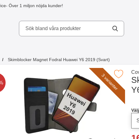
ice
- Över 1 miljon nöjda kunder!
kydd AB
Skimblocker Magnet Fodral Huawei Y6 2019 (Svart)
a köpte även
Gå 
Cov
Makera skimblocker Magnet Fodral Huawei Y6
3 varianter
S
t är nedsatt med
6%
Y
Han
Välj
re
1