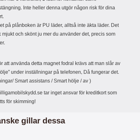
r
å
a
n
ängning. Inte heller denna utgör någon risk för dina
r
g
rt.
i
.
l
L
et på plånboken är PU läder, alltså inte äkta läder. Det
i
a
k mjukt och skönt ju mer du använder det, precis som
t
d
er.
e
d
t
a
f
r
o
e
r att använda detta magnet fodral krävs att man slår av
r
n
ölje” under inställningar på telefonen, Då fungerar det.
m
d
a
u
lningar/ Smart assistans / Smart hölje / av )
t
k
.
a
lligamobilskydd.se tar inget ansvar för kreditkort som
D
n
tts för skimming!
e
a
t
n
m
v
nske gillar dessa
e
ä
d
n
f
d
ö
a