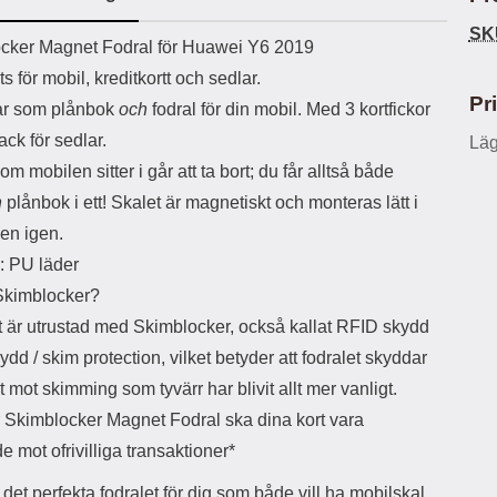
ö
S
B
D
6
9
r
n
l
u
SK
l
a
uktbeskrivning
9
9
cker Magnet Fodral för Huawei Y6 2019
u
a
u
b
k
k
e
l
r
b
s för mobil, kreditkortt och sedlar.
r
r
a
t
l
S
Pr
ar som plånbok
och
fodral för din mobil. Med 3 kortfickor
r
a
o
n
d
o
a
Välj
Välj
ack för sedlar.
Läg
d
t
b
a
om mobilen sitter i går att ta bort; du får alltså både
h
b
r
h
l
e
h
plånbok i ett! Skalet är magnetiskt och monteras lätt i
ö
a
en igen.
r
d
l
d
l: PU läder
u
a
Skimblocker?
r
r
a
e
t är utrustad med Skimblocker, också kallat RFID skydd
r
S
ydd / skim protection, vilket betyder att fodralet skyddar
.
n
X
a
t mot skimming som tyvärr har blivit allt mer vanligt.
O
b
 Skimblocker Magnet Fodral ska dina kort vara
-
b
X
l
 mot ofrivilliga transaktioner*
3
a
3
d
 det perfekta fodralet för dig som både vill ha mobilskal