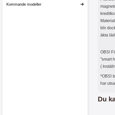
Kommande modeller
magnetst
kreditko
Material
blir doc
äkta läd
OBS! Fö
”smart h
( Instäl
*OBS! bi
har utsa
Du ka