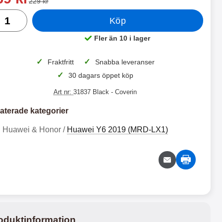
tidigare pris
229 kr
al
Köp
 productListContainer
Merkitse blow productListContainer
Merkitse blo
3 varianter
5 v
Fler än 10 i lager
Tillgänglighet:
✓
✓
Fraktfritt
Snabba leveranser
✓
30 dagars öppet köp
Art nr:
31837 Black
- Coverin
aterade kategorier
Huawei & Honor /
Huawei Y6 2019 (MRD-LX1)
S
C
k
r
i
a
S
C
m
z
b
y
k
r
l
H
i
a
1
1
o
o
m
z
7
6
c
r
b
y
k
s
9
9
l
H
e
e
k
k
r
W
o
o
oduktinformation