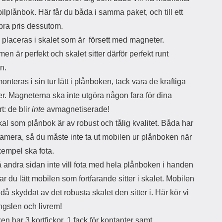
d
lplånbok. Här får du båda i samma paket, och till ett
ä
a
bra pris dessutom.
r
r
s
e
 placeras i skalet som är försett med magneter.
m
m
en är perfekt och skalet sitter därför perfekt runt
i
e
d
d
en.
i
U
onteras i sin tur lätt i plånboken, tack vara de kraftiga
g
S
a
B
r. Magneterna ska inte utgöra någon fara för dina
t
&
rt: de blir
inte
avmagnetiserade!
r
U
å
S
al som plånbok är av robust och tålig kvalitet. Båda har
d
B
kamera, så du måste inte ta ut mobilen ur plånboken när
l
T
ö
y
exempel ska fota.
s
p
 andra sidan inte vill fota med hela plånboken i handen
a
e
h
-
r du lätt mobilen som fortfarande sitter i skalet. Mobilen
ö
C
då skyddat av det robusta skalet den sitter i. Här kör vi
r
u
l
t
gslen och livrem!
u
g
n har 3 kortfickor, 1 fack för kontanter samt