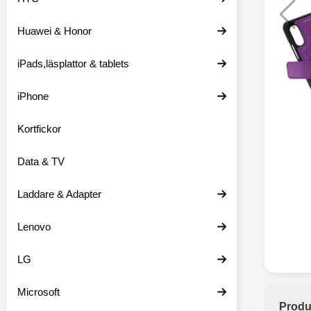
Huawei & Honor
Merkitse blow 
2 var
iPads,läsplattor & tablets
iPhone
Kortfickor
Data & TV
Laddare & Adapter
Lenovo
LG
Microsoft
Produ