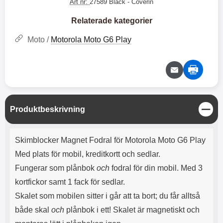
e
l
Art nr:
27589 Black
- Coverin
r
b
r
r
a
t
l
S
r
a
o
n
Relaterade kategorier
d
o
a
Välj
Välj
d
t
b
Moto /
Motorola Moto G6 Play
a
h
b
r
h
l
e
ö
a
r
d
l
d
u
a
r
r
S
Produktbeskrivning
a
e
t
r
S
ä
Produktbeskrivning
.
n
n
Skimblocker Magnet Fodral för Motorola Moto G6 Play
X
a
g
O
b
Med plats för mobil, kreditkortt och sedlar.
-
b
Fungerar som plånbok
och
fodral för din mobil. Med 3
X
l
3
a
kortfickor samt 1 fack för sedlar.
3
d
Skalet som mobilen sitter i går att ta bort; du får alltså
d
ä
a
både skal
och
plånbok i ett! Skalet är magnetiskt och
r
r