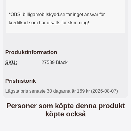
n
l
d
f
e
l
*OBS! billigamobilskydd.se tar inget ansvar för
f
e
kreditkort som har utsatts för skimming!
o
r
d
a
r
o
a
l
l
i
Produktinformation
e
k
t
a
SKU:
27589 Black
s
e
k
n
y
h
d
e
Prishistorik
d
t
a
e
Lägsta pris senaste 30 dagarna är 169 kr (2026-08-07)
r
r
d
.
Personer som köpte denna produkt
i
L
köpte också
n
a
h
d
ö
d
r
a