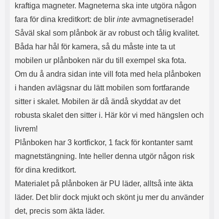
kraftiga magneter. Magneterna ska inte utgöra någon
l
L
i
a
fara för dina kreditkort: de blir
inte
avmagnetiserade!
t
d
Såväl skal som plånbok är av robust och tålig kvalitet.
e
d
t
a
Båda har hål för kamera, så du måste inte ta ut
f
r
mobilen ur plånboken när du till exempel ska fota.
o
e
r
n
Om du å andra sidan inte vill fota med hela plånboken
m
d
i handen avlägsnar du lätt mobilen som fortfarande
a
u
sitter i skalet. Mobilen är då ändå skyddat av det
t
k
.
a
robusta skalet den sitter i. Här kör vi med hängslen och
D
n
livrem!
e
a
t
n
Plånboken har 3 kortfickor, 1 fack för kontanter samt
m
v
magnetstängning. Inte heller denna utgör någon risk
e
ä
d
n
för dina kreditkort.
f
d
Materialet på plånboken är PU läder, alltså inte äkta
ö
a
l
t
läder. Det blir dock mjukt och skönt ju mer du använder
j
i
det, precis som äkta läder.
a
l