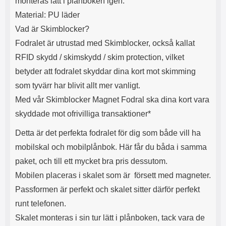
monteras lätt i plånboken igen.
s
e
m
m
Material: PU läder
i
e
Vad är Skimblocker?
d
d
Fodralet är utrustad med Skimblocker, också kallat
i
U
g
S
RFID skydd / skimskydd / skim protection, vilket
a
B
betyder att fodralet skyddar dina kort mot skimming
t
&
r
U
som tyvärr har blivit allt mer vanligt.
å
S
Med vår Skimblocker Magnet Fodral ska dina kort vara
d
B
l
T
skyddade mot ofrivilliga transaktioner*
ö
y
s
p
Detta är det perfekta fodralet för dig som både vill ha
a
e
mobilskal och mobilplånbok. Här får du båda i samma
h
-
ö
C
paket, och till ett mycket bra pris dessutom.
r
u
Mobilen placeras i skalet som är försett med magneter.
l
t
u
g
Passformen är perfekt och skalet sitter därför perfekt
r
å
runt telefonen.
a
n
r
g
Skalet monteras i sin tur lätt i plånboken, tack vara de
i
.