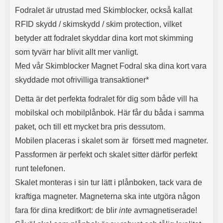
s
e
Fodralet är utrustad med Skimblocker, också kallat
m
m
i
e
RFID skydd / skimskydd / skim protection, vilket
d
d
betyder att fodralet skyddar dina kort mot skimming
i
U
som tyvärr har blivit allt mer vanligt.
g
S
a
B
Med vår Skimblocker Magnet Fodral ska dina kort vara
t
&
skyddade mot ofrivilliga transaktioner*
r
U
å
S
Detta är det perfekta fodralet för dig som både vill ha
d
B
l
T
mobilskal och mobilplånbok. Här får du båda i samma
ö
y
paket, och till ett mycket bra pris dessutom.
s
p
a
e
Mobilen placeras i skalet som är försett med magneter.
h
-
Passformen är perfekt och skalet sitter därför perfekt
ö
C
r
u
runt telefonen.
l
t
Skalet monteras i sin tur lätt i plånboken, tack vara de
u
g
r
å
kraftiga magneter. Magneterna ska inte utgöra någon
a
n
fara för dina kreditkort: de blir
inte
avmagnetiserade!
r
g
i
.