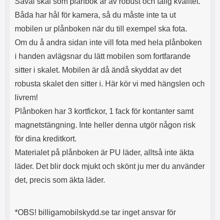
Såväl skal som plånbok är av robust och tålig kvalitet.
l
L
Båda har hål för kamera, så du måste inte ta ut
i
a
t
d
mobilen ur plånboken när du till exempel ska fota.
e
d
Om du å andra sidan inte vill fota med hela plånboken
t
a
f
r
i handen avlägsnar du lätt mobilen som fortfarande
o
e
sitter i skalet. Mobilen är då ändå skyddat av det
r
n
m
d
robusta skalet den sitter i. Här kör vi med hängslen och
a
u
livrem!
t
k
Plånboken har 3 kortfickor, 1 fack för kontanter samt
.
a
D
n
magnetstängning. Inte heller denna utgör någon risk
e
a
för dina kreditkort.
t
n
m
v
Materialet på plånboken är PU läder, alltså inte äkta
e
ä
läder. Det blir dock mjukt och skönt ju mer du använder
d
n
f
d
det, precis som äkta läder.
ö
a
l
t
j
i
*OBS! billigamobilskydd.se tar inget ansvar för
a
l