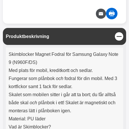
e
l
r
b
r
r
a
t
l
S
r
a
o
n
d
o
a
Välj
Välj
d
t
b
a
h
b
r
h
l
e
S
Produktbeskrivning
ö
a
t
r
d
ä
Produktbeskrivning
l
d
n
Skimblocker Magnet Fodral för Samsung Galaxy Note
u
a
g
r
r
9 (N960F/DS)
a
e
Med plats för mobil, kreditkortt och sedlar.
r
S
.
n
Fungerar som plånbok
och
fodral för din mobil. Med 3
X
a
kortfickor samt 1 fack för sedlar.
O
b
-
b
Skalet som mobilen sitter i går att ta bort; du får alltså
X
l
både skal
och
plånbok i ett! Skalet är magnetiskt och
3
a
3
d
monteras lätt i plånboken igen.
d
Material: PU läder
ä
a
r
r
Vad är Skimblocker?