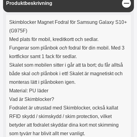
e
l
r
b
S
Produktbeskrivning
r
r
a
t
l
S
t
r
a
o
n
ä
d
Produktbeskrivning
o
a
Välj
Välj
n
d
Skimblocker Magnet Fodral för Samsung Galaxy S10+
t
b
g
a
h
b
(G975F)
r
h
l
e
Med plats för mobil, kreditkortt och sedlar.
ö
a
r
d
Fungerar som plånbok
och
fodral för din mobil. Med 3
l
d
kortfickor samt 1 fack för sedlar.
u
a
r
r
Skalet som mobilen sitter i går att ta bort; du får alltså
a
e
både skal
och
plånbok i ett! Skalet är magnetiskt och
r
S
.
n
monteras lätt i plånboken igen.
X
a
Material: PU läder
O
b
Vad är Skimblocker?
-
b
X
l
Fodralet är utrustad med Skimblocker, också kallat
3
a
RFID skydd / skimskydd / skim protection, vilket
3
d
d
betyder att fodralet skyddar dina kort mot skimming
ä
a
som tyvärr har blivit allt mer vanligt.
r
r