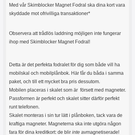
s
e
Med vår Skimblocker Magnet Fodral ska dina kort vara
m
m
skyddade mot ofrivilliga transaktioner*
i
e
d
d
i
U
g
S
Observera att trådlös laddning möjligen inte fungerar
a
B
ihop med Skimblocker Magnet Fodral!
t
&
r
U
å
S
d
B
Detta är det perfekta fodralet för dig som både vill ha
l
T
ö
y
mobilskal och mobilplånbok. Här får du båda i samma
s
p
paket, och till ett mycket bra pris dessutom.
a
e
h
-
Mobilen placeras i skalet som är försett med magneter.
ö
C
Passformen är perfekt och skalet sitter därför perfekt
r
u
l
t
runt telefonen.
u
g
Skalet monteras i sin tur lätt i plånboken, tack vara de
r
å
a
n
kraftiga magneter. Magneterna ska inte utgöra någon
r
g
fara för dina kreditkort: de blir
inte
avmagnetiserade!
i
.