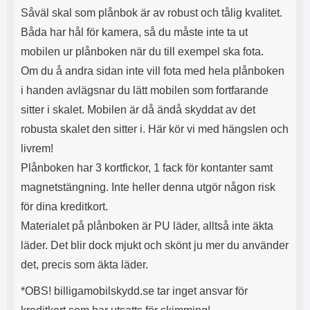
l
L
Såväl skal som plånbok är av robust och tålig kvalitet.
i
a
Båda har hål för kamera, så du måste inte ta ut
t
d
mobilen ur plånboken när du till exempel ska fota.
e
d
t
a
Om du å andra sidan inte vill fota med hela plånboken
f
r
i handen avlägsnar du lätt mobilen som fortfarande
o
e
r
n
sitter i skalet. Mobilen är då ändå skyddat av det
m
d
robusta skalet den sitter i. Här kör vi med hängslen och
a
u
t
k
livrem!
.
a
Plånboken har 3 kortfickor, 1 fack för kontanter samt
D
n
e
a
magnetstängning. Inte heller denna utgör någon risk
t
n
för dina kreditkort.
m
v
e
ä
Materialet på plånboken är PU läder, alltså inte äkta
d
n
läder. Det blir dock mjukt och skönt ju mer du använder
f
d
ö
a
det, precis som äkta läder.
l
t
j
i
*OBS! billigamobilskydd.se tar inget ansvar för
a
l