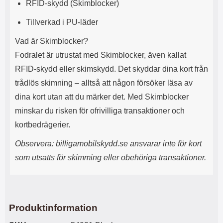
RFID-skydd (Skimblocker)
n
l
d
f
Tillverkad i PU-läder
e
l
f
e
Vad är Skimblocker?
o
r
d
a
Fodralet är utrustat med Skimblocker, även kallat
r
o
RFID-skydd eller skimskydd. Det skyddar dina kort från
a
l
l
i
trådlös skimning – alltså att någon försöker läsa av
e
k
dina kort utan att du märker det. Med Skimblocker
t
a
s
e
minskar du risken för ofrivilliga transaktioner och
k
n
kortbedrägerier.
y
h
d
e
Observera: billigamobilskydd.se ansvarar inte för kort
d
t
a
e
som utsatts för skimming eller obehöriga transaktioner.
r
r
d
.
i
L
n
a
h
d
Produktinformation
ö
d
r
a