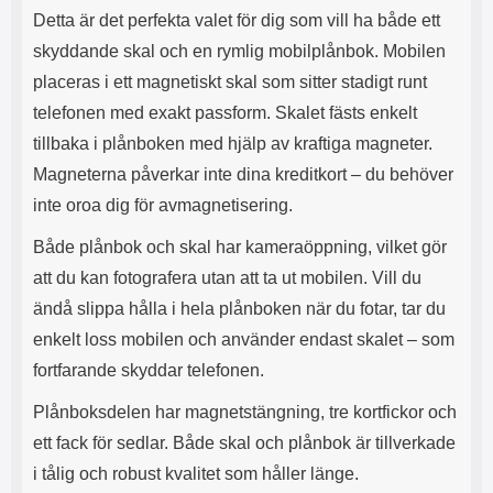
s
e
Detta är det perfekta valet för dig som vill ha både ett
m
m
skyddande skal och en rymlig mobilplånbok. Mobilen
i
e
d
d
placeras i ett magnetiskt skal som sitter stadigt runt
i
U
telefonen med exakt passform. Skalet fästs enkelt
g
S
a
B
tillbaka i plånboken med hjälp av kraftiga magneter.
t
&
Magneterna påverkar inte dina kreditkort – du behöver
r
U
å
S
inte oroa dig för avmagnetisering.
d
B
l
T
Både plånbok och skal har kameraöppning, vilket gör
ö
y
att du kan fotografera utan att ta ut mobilen. Vill du
s
p
a
e
ändå slippa hålla i hela plånboken när du fotar, tar du
h
-
enkelt loss mobilen och använder endast skalet – som
ö
C
r
u
fortfarande skyddar telefonen.
l
t
u
g
Plånboksdelen har magnetstängning, tre kortfickor och
r
å
ett fack för sedlar. Både skal och plånbok är tillverkade
a
n
r
g
i tålig och robust kvalitet som håller länge.
i
.