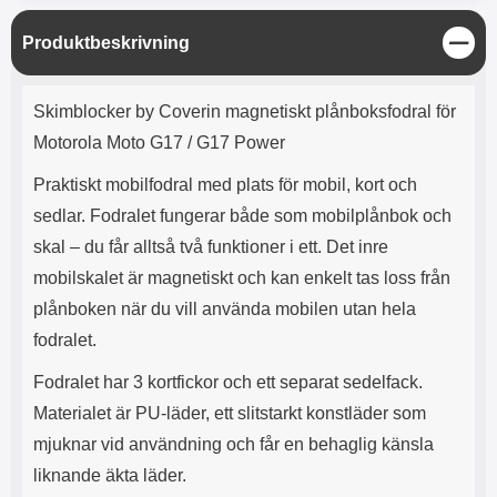
e
l
r
b
r
r
a
t
l
S
r
a
S
Produktbeskrivning
o
n
d
t
o
a
Välj
Välj
d
ä
t
b
Produktbeskrivning
a
n
h
b
Skimblocker by Coverin magnetiskt plånboksfodral för
r
g
h
l
e
Motorola Moto G17 / G17 Power
ö
a
r
d
Praktiskt mobilfodral med plats för mobil, kort och
l
d
u
a
sedlar. Fodralet fungerar både som mobilplånbok och
r
r
skal – du får alltså två funktioner i ett. Det inre
a
e
r
S
mobilskalet är magnetiskt och kan enkelt tas loss från
.
n
plånboken när du vill använda mobilen utan hela
X
a
O
b
fodralet.
-
b
X
l
Fodralet har 3 kortfickor och ett separat sedelfack.
3
a
Materialet är PU-läder, ett slitstarkt konstläder som
3
d
mjuknar vid användning och får en behaglig känsla
d
ä
a
liknande äkta läder.
r
r