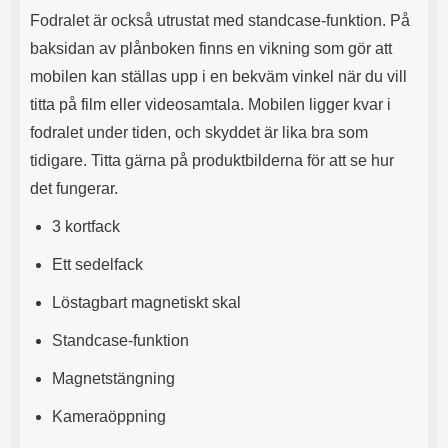
l
L
Fodralet är också utrustat med standcase-funktion. På
i
a
baksidan av plånboken finns en vikning som gör att
t
d
e
d
mobilen kan ställas upp i en bekväm vinkel när du vill
t
a
titta på film eller videosamtala. Mobilen ligger kvar i
f
r
o
e
fodralet under tiden, och skyddet är lika bra som
r
n
tidigare. Titta gärna på produktbilderna för att se hur
m
d
det fungerar.
a
u
t
k
3 kortfack
.
a
D
n
Ett sedelfack
e
a
t
n
Löstagbart magnetiskt skal
m
v
e
ä
Standcase-funktion
d
n
f
d
Magnetstängning
ö
a
l
t
Kameraöppning
j
i
a
l