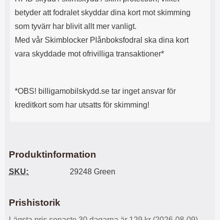
l
L
betyder att fodralet skyddar dina kort mot skimming
i
a
som tyvärr har blivit allt mer vanligt.
t
d
e
d
Med vår Skimblocker Plånboksfodral ska dina kort
t
a
vara skyddade mot ofrivilliga transaktioner*
f
r
o
e
r
n
m
d
*OBS! billigamobilskydd.se tar inget ansvar för
a
u
t
k
kreditkort som har utsatts för skimming!
.
a
D
n
e
a
t
n
m
v
Produktinformation
e
ä
d
n
SKU:
29248 Green
f
d
ö
a
l
t
Prishistorik
j
i
a
l
Lägsta pris senaste 30 dagarna är 129 kr (2026-08-09)