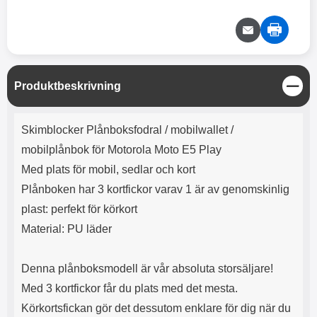
e
l
r
b
r
r
a
t
l
S
r
a
o
n
d
o
a
Välj
Välj
d
t
b
a
h
b
r
h
l
e
S
Produktbeskrivning
ö
a
t
r
d
ä
Produktbeskrivning
l
d
n
Skimblocker Plånboksfodral / mobilwallet /
u
a
g
r
r
mobilplånbok för Motorola Moto E5 Play
a
e
Med plats för mobil, sedlar och kort
r
S
Plånboken har 3 kortfickor varav 1 är av genomskinlig
.
n
X
a
plast: perfekt för körkort
O
b
Material: PU läder
-
b
X
l
3
a
Denna plånboksmodell är vår absoluta storsäljare!
3
d
d
Med 3 kortfickor får du plats med det mesta.
ä
a
Körkortsfickan gör det dessutom enklare för dig när du
r
r