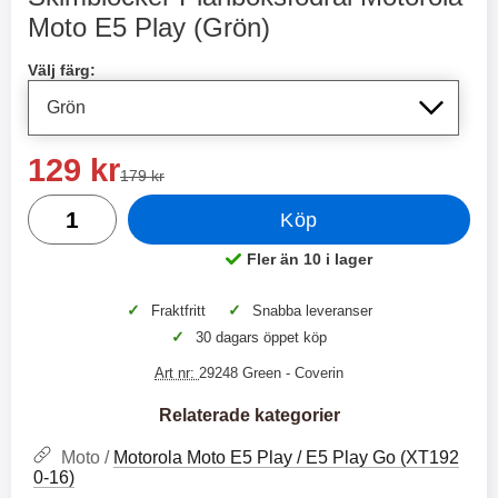
2 varianter
2 varianter
Moto E5 Play (Grön)
Handla denna produkt Skimblocker Plånboksfodral Motorol
2
0
Välj färg:
%
%
rea pris
129 kr
tidigare pris
179 kr
antal
Köp
X
H
O
o
Fler än 10 i lager
Tillgänglighet:
T
c
X
H
r
o
å
N
O
o
✓
✓
Fraktfritt
Snabba leveranser
d
6
-
c
3
2
✓
30 dagars öppet köp
l
3
4
X
4
o
ö
D
9
9
3
N
Art nr:
29248 Green
- Coverin
s
u
k
k
3
6
a
a
r
r
H
l
Relaterade kategorier
3
1
1
ö
S
B
D
6
9
r
n
Moto /
Motorola Moto E5 Play / E5 Play Go (XT192
l
u
l
a
9
9
0-16)
u
a
u
b
k
k