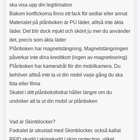
s
e
ska visa upp din legitimation
m
m
Bakom kortfickorna finns ett fack för sedlar eller annat
i
e
d
d
Materialet på plånboken är PU läder, alltså inte äkta
i
U
läder. Det blir dock mjukt och skönt ju mer du använder
g
S
a
B
det, precis som äkta läder
t
&
Plånboken har magnetstängning. Magnetstängningen
r
U
å
S
påverkar inte dina kreditkort (ingen av-magnetisering)
d
B
Plånboken har kamerahål för din mobilkamera. Du
l
T
ö
y
behöver alltså inte ta ut din mobil varje gång du ska
s
p
fota eller filma
a
e
h
-
Skalet i ditt plånboksfodral håller längre om du
ö
C
undviker att ta ut din mobil ur plånboken
r
u
l
t
u
g
Vad är Skimblocker?
r
å
a
n
Fodralet är utrustad med Skimblocker, också kallat
r
g
RFID skydd / skimskydd / skim protection, vilket
i
.