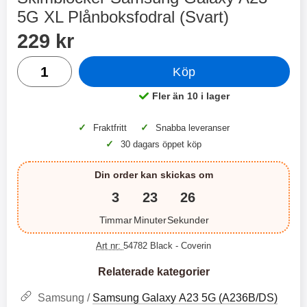
2 varianter
2 varianter
5G XL Plånboksfodral (Svart)
Handla denna produkt Skimblocker Samsung Galaxy A23 5
pris
2
0
229 kr
antal
Köp
%
%
Fler än 10 i lager
Tillgänglighet:
✓
✓
Fraktfritt
Snabba leveranser
✓
30 dagars öppet köp
X
H
O
o
T
c
Din order kan skickas om
X
H
r
o
å
N
O
o
3
23
26
d
6
-
c
3
2
l
3
4
X
4
o
Timmar
Minuter
Sekunder
ö
D
9
9
3
N
s
u
k
k
3
6
a
a
Art nr:
54782 Black
- Coverin
r
r
H
l
3
1
1
ö
S
B
D
Relaterade kategorier
6
9
r
n
l
u
l
a
9
9
u
a
Samsung /
Samsung Galaxy A23 5G (A236B/DS)
u
b
k
k