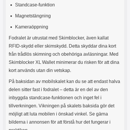
Standcase-funktion
l
L
i
a
Magnetstängning
t
d
e
d
Kameraöppning
t
a
f
r
Fodralet är utrustat med Skimblocker, även kallat
o
e
r
n
RFID-skydd eller skimskydd. Detta skyddar dina kort
m
d
från trådlös skimning och obehöriga avläsningar. Med
a
u
t
k
Skimblocker XL Wallet minimerar du risken för att dina
.
a
kort används utan din vetskap.
D
n
e
a
På baksidan av mobilskalet kan du se att endast halva
t
n
m
v
delen sitter fast i fodralet – detta är en del av den
e
ä
inbyggda standcase-funktionen och inget fel i
d
n
f
d
tillverkningen. Vikningen på skalets baksida gör det
ö
a
möjligt att luta mobilen i önskad vinkel. Se gärna
l
t
j
i
bilderna i annonsen för att förstå hur det fungerar i
a
l