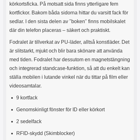
s
e
körkortsficka. På motsatt sida finns ytterligare fem
m
m
kortfickor. Bakom båda sidorna hittar du varsitt fack för
i
e
d
d
sedlar. I den sista delen av "boken" finns mobilskalet
i
U
där din telefon placeras – säkert och praktiskt.
g
S
a
B
Fodralet är tillverkat av PU-läder, alltså konstläder. Det
t
&
r
U
är slitstarkt, mjukt och blir bara skönare att använda
å
S
med tiden. Fodralet har dessutom en magnetstängning
d
B
och integrerad standcase-funktion, så att du enkelt kan
l
T
ö
y
ställa mobilen i lutande vinkel när du tittar på film eller
s
p
videosamtalar.
a
e
h
-
9 kortfack
ö
C
r
u
Genomskinligt fönster för ID eller körkort
l
t
u
g
2 sedelfack
r
å
a
n
RFID-skydd (Skimblocker)
r
g
i
.