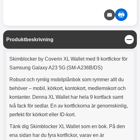
e
l
r
b
r
r
a
t
l
S
r
a
o
n
d
o
a
Välj
Välj
d
t
b
a
h
b
r
h
l
e
S
Produktbeskrivning
ö
a
t
r
d
ä
Produktbeskrivning
l
d
n
Skimblocker by Coverin XL Wallet med 9 kortfickor för
u
a
g
r
r
Samsung Galaxy A23 5G (SM-A236B/DS)
a
e
r
S
Robust och rymlig mobilplånbok som rymmer allt du
.
n
behöver – mobil, körkort, kontokort, medlemskort och
X
a
O
b
kontanter. Denna XL Wallet har hela 9 kortfack samt
-
b
två fack för sedlar. En av kortfickorna är genomskinlig,
X
l
3
a
perfekt för körkort eller ID-kort.
3
d
d
Tänk dig Skimblocker XL Wallet som en bok. På den
ä
a
ena sidan har du fyra kortfickor, varav en är
r
r