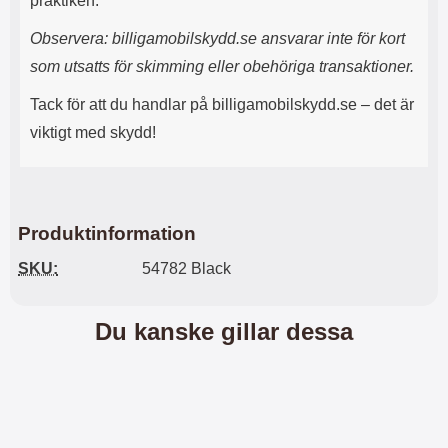
praktiken.
n
l
d
f
Observera: billigamobilskydd.se ansvarar inte för kort
e
l
f
e
som utsatts för skimming eller obehöriga transaktioner.
o
r
d
a
Tack för att du handlar på billigamobilskydd.se – det är
r
o
viktigt med skydd!
a
l
l
i
e
k
t
a
s
e
Produktinformation
k
n
y
h
SKU:
54782 Black
d
e
d
t
a
e
Du kanske gillar dessa
r
r
d
.
i
L
n
a
h
d
ö
d
r
a