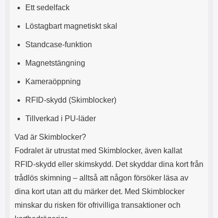
n
l
Ett sedelfack
d
f
e
l
Löstagbart magnetiskt skal
f
e
o
r
Standcase-funktion
d
a
r
o
Magnetstängning
a
l
l
i
Kameraöppning
e
k
t
a
RFID-skydd (Skimblocker)
s
e
k
n
Tillverkad i PU-läder
y
h
d
e
Vad är Skimblocker?
d
t
Fodralet är utrustat med Skimblocker, även kallat
a
e
r
r
RFID-skydd eller skimskydd. Det skyddar dina kort från
d
.
trådlös skimning – alltså att någon försöker läsa av
i
L
n
a
dina kort utan att du märker det. Med Skimblocker
h
d
minskar du risken för ofrivilliga transaktioner och
ö
d
r
a