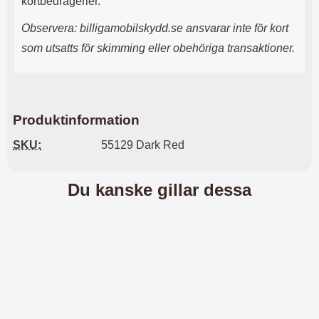
kortbedrägerier.
l
r
u
e
Observera: billigamobilskydd.se ansvarar inte för kort
r
n
som utsatts för skimming eller obehöriga transaktioner.
a
h
r
a
o
r
c
k
h
o
Produktinformation
s
n
e
t
SKU:
55129 Dark Red
r
a
t
k
i
t
Du kanske gillar dessa
l
f
l
ö
a
r
t
s
t
å
d
v
u
ä
i
l
n
U
t
S