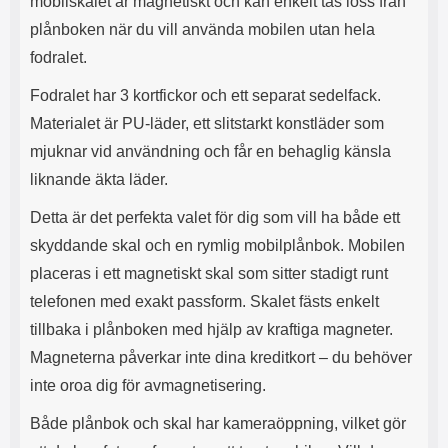
mobilskalet är magnetiskt och kan enkelt tas loss från
s
e
m
m
plånboken när du vill använda mobilen utan hela
i
e
fodralet.
d
d
i
U
Fodralet har 3 kortfickor och ett separat sedelfack.
g
S
Materialet är PU-läder, ett slitstarkt konstläder som
a
B
t
&
mjuknar vid användning och får en behaglig känsla
r
U
liknande äkta läder.
å
S
d
B
Detta är det perfekta valet för dig som vill ha både ett
l
T
ö
y
skyddande skal och en rymlig mobilplånbok. Mobilen
s
p
placeras i ett magnetiskt skal som sitter stadigt runt
a
e
h
-
telefonen med exakt passform. Skalet fästs enkelt
ö
C
tillbaka i plånboken med hjälp av kraftiga magneter.
r
u
l
t
Magneterna påverkar inte dina kreditkort – du behöver
u
g
inte oroa dig för avmagnetisering.
r
å
a
n
Både plånbok och skal har kameraöppning, vilket gör
r
g
i
.