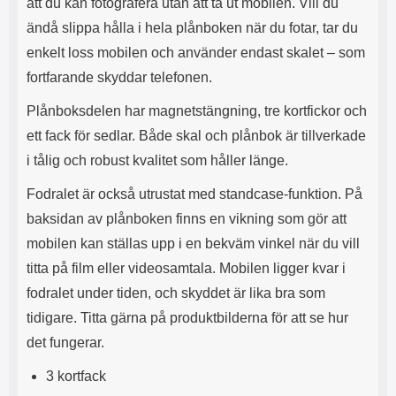
att du kan fotografera utan att ta ut mobilen. Vill du
l
L
ändå slippa hålla i hela plånboken när du fotar, tar du
i
a
t
d
enkelt loss mobilen och använder endast skalet – som
e
d
fortfarande skyddar telefonen.
t
a
f
r
Plånboksdelen har magnetstängning, tre kortfickor och
o
e
r
n
ett fack för sedlar. Både skal och plånbok är tillverkade
m
d
i tålig och robust kvalitet som håller länge.
a
u
t
k
Fodralet är också utrustat med standcase-funktion. På
.
a
D
n
baksidan av plånboken finns en vikning som gör att
e
a
mobilen kan ställas upp i en bekväm vinkel när du vill
t
n
m
v
titta på film eller videosamtala. Mobilen ligger kvar i
e
ä
fodralet under tiden, och skyddet är lika bra som
d
n
tidigare. Titta gärna på produktbilderna för att se hur
f
d
ö
a
det fungerar.
l
t
j
i
3 kortfack
a
l