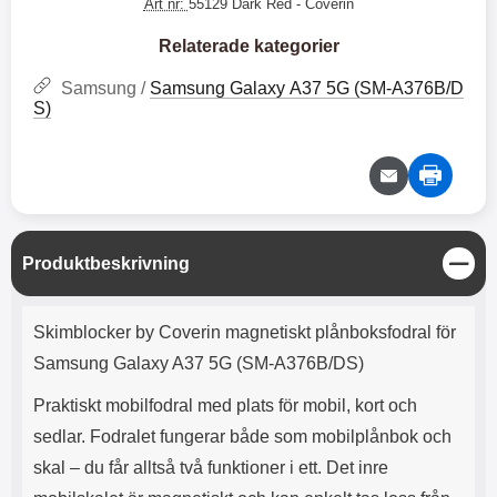
e
l
Art nr:
55129 Dark Red
- Coverin
r
b
r
r
a
t
l
S
r
a
o
n
Relaterade kategorier
d
o
a
Välj
Välj
d
t
b
Samsung /
Samsung Galaxy A37 5G (SM-A376B/D
a
h
b
S)
r
h
l
e
ö
a
r
d
l
d
u
a
r
r
a
e
S
Produktbeskrivning
r
S
t
.
n
ä
Produktbeskrivning
X
a
n
Skimblocker by Coverin magnetiskt plånboksfodral för
O
b
g
-
b
Samsung Galaxy A37 5G (SM-A376B/DS)
X
l
3
a
Praktiskt mobilfodral med plats för mobil, kort och
3
d
sedlar. Fodralet fungerar både som mobilplånbok och
d
ä
a
skal – du får alltså två funktioner i ett. Det inre
r
r