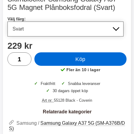
2 varianter
2 varianter
5G Magnet Plånboksfodral (Svart)
Handla denna produkt Skimblocker Samsung Galaxy A37 5
2
0
Välj färg:
%
%
pris
229 kr
antal
Köp
X
H
O
o
Fler än 10 i lager
Tillgänglighet:
T
c
X
H
r
o
å
N
O
o
✓
✓
Fraktfritt
Snabba leveranser
d
6
-
c
3
2
✓
30 dagars öppet köp
l
3
4
X
4
o
ö
D
9
9
3
N
Art nr:
55128 Black
- Coverin
s
u
k
k
3
6
a
a
r
r
H
l
Relaterade kategorier
3
1
1
ö
S
B
D
6
9
r
n
Samsung /
Samsung Galaxy A37 5G (SM-A376B/D
l
u
l
a
9
9
S)
u
a
u
b
k
k