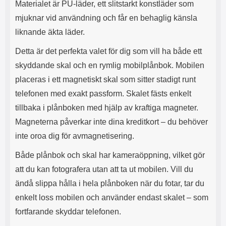
Materialet är PU-läder, ett slitstarkt konstläder som
s
e
m
m
mjuknar vid användning och får en behaglig känsla
i
e
liknande äkta läder.
d
d
i
U
Detta är det perfekta valet för dig som vill ha både ett
g
S
a
B
skyddande skal och en rymlig mobilplånbok. Mobilen
t
&
placeras i ett magnetiskt skal som sitter stadigt runt
r
U
å
S
telefonen med exakt passform. Skalet fästs enkelt
d
B
tillbaka i plånboken med hjälp av kraftiga magneter.
l
T
ö
y
Magneterna påverkar inte dina kreditkort – du behöver
s
p
inte oroa dig för avmagnetisering.
a
e
h
-
Både plånbok och skal har kameraöppning, vilket gör
ö
C
r
u
att du kan fotografera utan att ta ut mobilen. Vill du
l
t
ändå slippa hålla i hela plånboken när du fotar, tar du
u
g
r
å
enkelt loss mobilen och använder endast skalet – som
a
n
fortfarande skyddar telefonen.
r
g
i
.