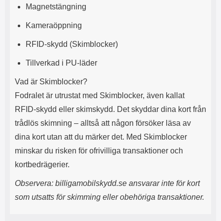
n
l
Magnetstängning
d
f
e
l
Kameraöppning
f
e
o
r
RFID-skydd (Skimblocker)
d
a
r
o
Tillverkad i PU-läder
a
l
l
i
Vad är Skimblocker?
e
k
Fodralet är utrustat med Skimblocker, även kallat
t
a
s
e
RFID-skydd eller skimskydd. Det skyddar dina kort från
k
n
trådlös skimning – alltså att någon försöker läsa av
y
h
d
e
dina kort utan att du märker det. Med Skimblocker
d
t
minskar du risken för ofrivilliga transaktioner och
a
e
r
r
kortbedrägerier.
d
.
i
L
Observera: billigamobilskydd.se ansvarar inte för kort
n
a
som utsatts för skimming eller obehöriga transaktioner.
h
d
ö
d
r
a