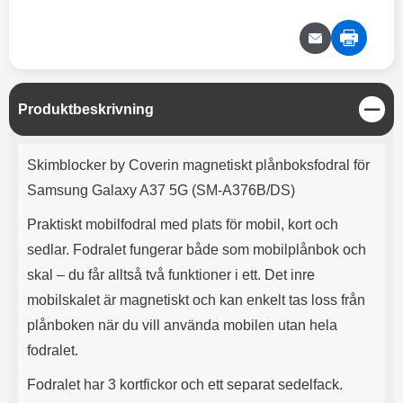
e
l
r
b
r
r
a
t
l
S
r
a
o
n
d
o
a
Välj
Välj
d
t
b
a
h
b
r
h
l
e
S
Produktbeskrivning
ö
a
t
r
d
ä
Produktbeskrivning
l
d
n
Skimblocker by Coverin magnetiskt plånboksfodral för
u
a
g
r
r
Samsung Galaxy A37 5G (SM-A376B/DS)
a
e
r
S
Praktiskt mobilfodral med plats för mobil, kort och
.
n
sedlar. Fodralet fungerar både som mobilplånbok och
X
a
skal – du får alltså två funktioner i ett. Det inre
O
b
-
b
mobilskalet är magnetiskt och kan enkelt tas loss från
X
l
plånboken när du vill använda mobilen utan hela
3
a
3
d
fodralet.
d
ä
a
Fodralet har 3 kortfickor och ett separat sedelfack.
r
r