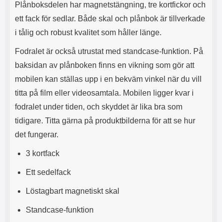
Plånboksdelen har magnetstängning, tre kortfickor och
l
L
i
a
ett fack för sedlar. Både skal och plånbok är tillverkade
t
d
i tålig och robust kvalitet som håller länge.
e
d
t
a
Fodralet är också utrustat med standcase-funktion. På
f
r
baksidan av plånboken finns en vikning som gör att
o
e
r
n
mobilen kan ställas upp i en bekväm vinkel när du vill
m
d
titta på film eller videosamtala. Mobilen ligger kvar i
a
u
t
k
fodralet under tiden, och skyddet är lika bra som
.
a
tidigare. Titta gärna på produktbilderna för att se hur
D
n
e
a
det fungerar.
t
n
m
v
3 kortfack
e
ä
d
n
Ett sedelfack
f
d
ö
a
Löstagbart magnetiskt skal
l
t
j
i
Standcase-funktion
a
l