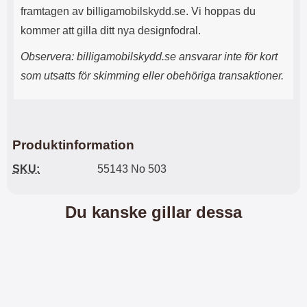
n
l
framtagen av billigamobilskydd.se. Vi hoppas du
d
f
kommer att gilla ditt nya designfodral.
e
l
f
e
Observera: billigamobilskydd.se ansvarar inte för kort
o
r
d
a
som utsatts för skimming eller obehöriga transaktioner.
r
o
a
l
l
i
e
k
t
a
Produktinformation
s
e
k
n
SKU:
55143 No 503
y
h
d
e
d
t
Du kanske gillar dessa
a
e
r
r
d
.
i
L
n
a
h
d
ö
d
r
a