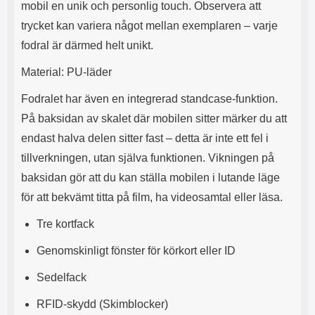
mobil en unik och personlig touch. Observera att
s
e
m
m
trycket kan variera något mellan exemplaren – varje
i
e
fodral är därmed helt unikt.
d
d
i
U
Material: PU-läder
g
S
a
B
Fodralet har även en integrerad standcase-funktion.
t
&
r
U
På baksidan av skalet där mobilen sitter märker du att
å
S
endast halva delen sitter fast – detta är inte ett fel i
d
B
l
T
tillverkningen, utan själva funktionen. Vikningen på
ö
y
baksidan gör att du kan ställa mobilen i lutande läge
s
p
a
e
för att bekvämt titta på film, ha videosamtal eller läsa.
h
-
ö
C
Tre kortfack
r
u
l
t
Genomskinligt fönster för körkort eller ID
u
g
r
å
Sedelfack
a
n
r
g
RFID-skydd (Skimblocker)
i
.