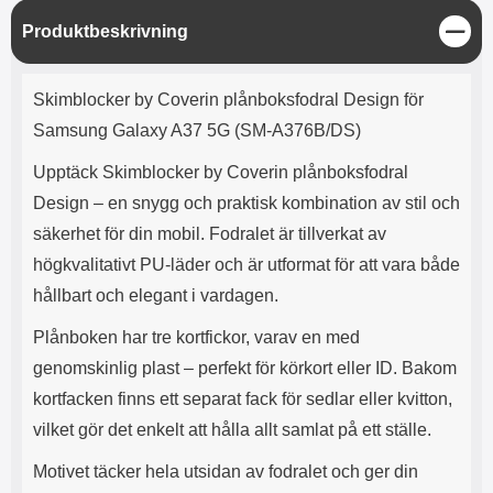
e
l
r
b
r
r
a
t
l
S
S
Produktbeskrivning
r
a
o
n
t
d
o
a
Välj
Välj
ä
d
Produktbeskrivning
t
b
n
a
Skimblocker by Coverin plånboksfodral Design för
h
b
g
r
h
l
e
Samsung Galaxy A37 5G (SM-A376B/DS)
ö
a
r
d
Upptäck Skimblocker by Coverin plånboksfodral
l
d
Design – en snygg och praktisk kombination av stil och
u
a
r
r
säkerhet för din mobil. Fodralet är tillverkat av
a
e
högkvalitativt PU-läder och är utformat för att vara både
r
S
.
n
hållbart och elegant i vardagen.
X
a
O
b
Plånboken har tre kortfickor, varav en med
-
b
genomskinlig plast – perfekt för körkort eller ID. Bakom
X
l
kortfacken finns ett separat fack för sedlar eller kvitton,
3
a
3
d
vilket gör det enkelt att hålla allt samlat på ett ställe.
d
ä
a
Motivet täcker hela utsidan av fodralet och ger din
r
r