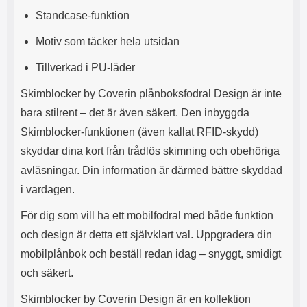
l
L
Standcase-funktion
i
a
t
d
Motiv som täcker hela utsidan
e
d
t
a
Tillverkad i PU-läder
f
r
o
e
Skimblocker by Coverin plånboksfodral Design är inte
r
n
bara stilrent – det är även säkert. Den inbyggda
m
d
a
u
Skimblocker-funktionen (även kallat RFID-skydd)
t
k
skyddar dina kort från trådlös skimning och obehöriga
.
a
D
n
avläsningar. Din information är därmed bättre skyddad
e
a
i vardagen.
t
n
m
v
För dig som vill ha ett mobilfodral med både funktion
e
ä
d
n
och design är detta ett självklart val. Uppgradera din
f
d
mobilplånbok och beställ redan idag – snyggt, smidigt
ö
a
l
t
och säkert.
j
i
a
l
Skimblocker by Coverin Design är en kollektion