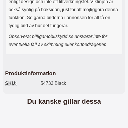
enligt design och inte ett tillverkningsfel. Viklinjen är
n
l
d
f
också synlig på baksidan, just för att möjliggöra denna
e
l
funktion. Se gärna bilderna i annonsen för att få en
f
e
o
r
tydlig bild av hur det fungerar.
d
a
r
o
Observera: billigamobilskydd.se ansvarar inte för
a
l
eventuella fall av skimming eller kortbedrägerier.
l
i
e
k
t
a
s
e
k
n
y
h
Produktinformation
d
e
SKU:
54733 Black
d
t
a
e
r
r
d
.
Du kanske gillar dessa
i
L
n
a
h
d
ö
d
r
a