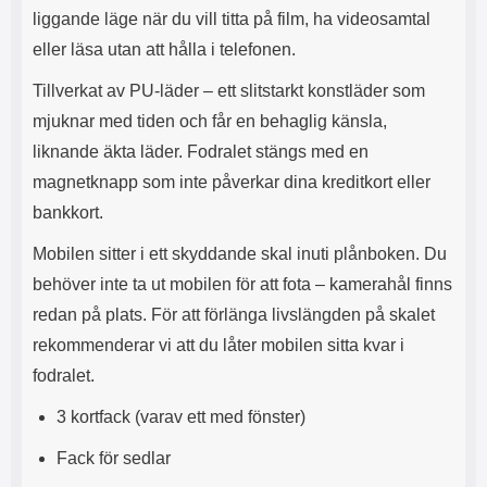
s
e
liggande läge när du vill titta på film, ha videosamtal
m
m
eller läsa utan att hålla i telefonen.
i
e
d
d
Tillverkat av PU-läder – ett slitstarkt konstläder som
i
U
g
S
mjuknar med tiden och får en behaglig känsla,
a
B
liknande äkta läder. Fodralet stängs med en
t
&
r
U
magnetknapp som inte påverkar dina kreditkort eller
å
S
bankkort.
d
B
l
T
Mobilen sitter i ett skyddande skal inuti plånboken. Du
ö
y
s
p
behöver inte ta ut mobilen för att fota – kamerahål finns
a
e
redan på plats. För att förlänga livslängden på skalet
h
-
ö
C
rekommenderar vi att du låter mobilen sitta kvar i
r
u
fodralet.
l
t
u
g
3 kortfack (varav ett med fönster)
r
å
a
n
Fack för sedlar
r
g
i
.