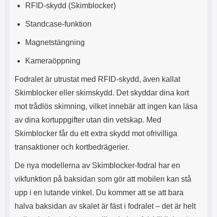
RFID-skydd (Skimblocker)
l
L
i
a
Standcase-funktion
t
d
e
d
Magnetstängning
t
a
f
r
Kameraöppning
o
e
r
n
Fodralet är utrustat med RFID-skydd, även kallat
m
d
a
u
Skimblocker eller skimskydd. Det skyddar dina kort
t
k
mot trådlös skimning, vilket innebär att ingen kan läsa
.
a
D
n
av dina kortuppgifter utan din vetskap. Med
e
a
Skimblocker får du ett extra skydd mot ofrivilliga
t
n
m
v
transaktioner och kortbedrägerier.
e
ä
d
n
De nya modellerna av Skimblocker-fodral har en
f
d
vikfunktion på baksidan som gör att mobilen kan stå
ö
a
upp i en lutande vinkel. Du kommer att se att bara
l
t
j
i
halva baksidan av skalet är fäst i fodralet – det är helt
a
l