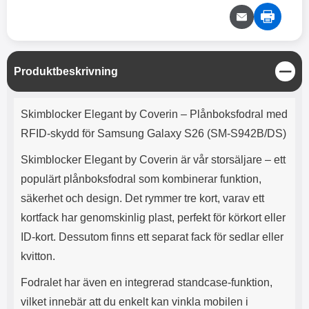
e
l
r
b
r
r
a
t
l
S
r
a
o
n
d
o
a
Välj
Välj
d
t
b
a
h
b
r
S
Produktbeskrivning
h
l
e
t
ö
a
ä
Produktbeskrivning
r
d
n
Skimblocker Elegant by Coverin – Plånboksfodral med
l
d
g
u
a
RFID-skydd för Samsung Galaxy S26 (SM-S942B/DS)
r
r
a
e
Skimblocker Elegant by Coverin är vår storsäljare – ett
r
S
populärt plånboksfodral som kombinerar funktion,
.
n
X
a
säkerhet och design. Det rymmer tre kort, varav ett
O
b
kortfack har genomskinlig plast, perfekt för körkort eller
-
b
ID-kort. Dessutom finns ett separat fack för sedlar eller
X
l
3
a
kvitton.
3
d
d
Fodralet har även en integrerad standcase-funktion,
ä
a
vilket innebär att du enkelt kan vinkla mobilen i
r
r