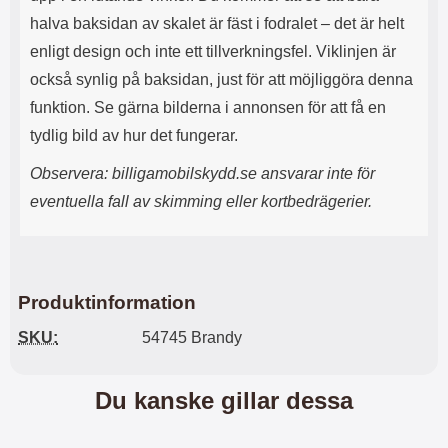
n
l
halva baksidan av skalet är fäst i fodralet – det är helt
d
f
e
l
enligt design och inte ett tillverkningsfel. Viklinjen är
f
e
också synlig på baksidan, just för att möjliggöra denna
o
r
d
a
funktion. Se gärna bilderna i annonsen för att få en
r
o
tydlig bild av hur det fungerar.
a
l
l
i
Observera: billigamobilskydd.se ansvarar inte för
e
k
t
a
eventuella fall av skimming eller kortbedrägerier.
s
e
k
n
y
h
d
e
d
t
Produktinformation
a
e
r
r
SKU:
54745 Brandy
d
.
i
L
n
a
Du kanske gillar dessa
h
d
ö
d
r
a