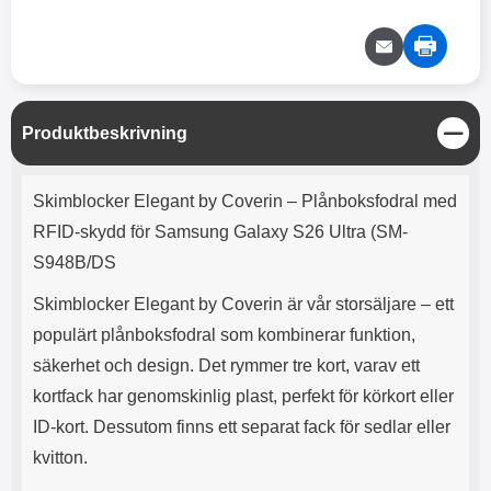
e
l
r
b
r
r
a
t
l
S
r
a
o
n
d
o
a
Välj
Välj
d
t
b
a
h
b
r
h
l
e
S
Produktbeskrivning
ö
a
t
r
d
ä
Produktbeskrivning
l
d
n
Skimblocker Elegant by Coverin – Plånboksfodral med
u
a
g
r
r
RFID-skydd för Samsung Galaxy S26 Ultra (SM-
a
e
S948B/DS
r
S
.
n
Skimblocker Elegant by Coverin är vår storsäljare – ett
X
a
populärt plånboksfodral som kombinerar funktion,
O
b
-
b
säkerhet och design. Det rymmer tre kort, varav ett
X
l
kortfack har genomskinlig plast, perfekt för körkort eller
3
a
3
d
ID-kort. Dessutom finns ett separat fack för sedlar eller
d
kvitton.
ä
a
r
r