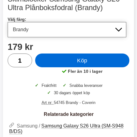
2 varianter
2 varianter
Ultra Plånboksfodral (Brandy)
Handla denna produkt Skimblocker Samsung Galaxy S26 Ul
2
0
Välj färg:
%
%
pris
179 kr
antal
Köp
X
H
O
o
Fler än 10 i lager
Tillgänglighet:
T
c
X
H
r
o
å
N
O
o
✓
✓
Fraktfritt
Snabba leveranser
d
6
-
c
3
2
✓
30 dagars öppet köp
l
3
4
X
4
o
ö
D
9
9
3
N
Art nr:
54745 Brandy
- Coverin
s
u
k
k
3
6
a
a
r
r
H
l
Relaterade kategorier
3
1
1
ö
S
B
D
6
9
r
n
Samsung /
Samsung Galaxy S26 Ultra (SM-S948
l
u
l
a
9
9
B/DS)
u
a
u
b
k
k