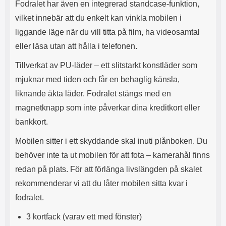
Fodralet har även en integrerad standcase-funktion,
s
e
m
m
vilket innebär att du enkelt kan vinkla mobilen i
i
e
liggande läge när du vill titta på film, ha videosamtal
d
d
i
U
eller läsa utan att hålla i telefonen.
g
S
a
B
Tillverkat av PU-läder – ett slitstarkt konstläder som
t
&
mjuknar med tiden och får en behaglig känsla,
r
U
å
S
liknande äkta läder. Fodralet stängs med en
d
B
magnetknapp som inte påverkar dina kreditkort eller
l
T
ö
y
bankkort.
s
p
a
e
Mobilen sitter i ett skyddande skal inuti plånboken. Du
h
-
behöver inte ta ut mobilen för att fota – kamerahål finns
ö
C
r
u
redan på plats. För att förlänga livslängden på skalet
l
t
rekommenderar vi att du låter mobilen sitta kvar i
u
g
r
å
fodralet.
a
n
r
g
3 kortfack (varav ett med fönster)
i
.