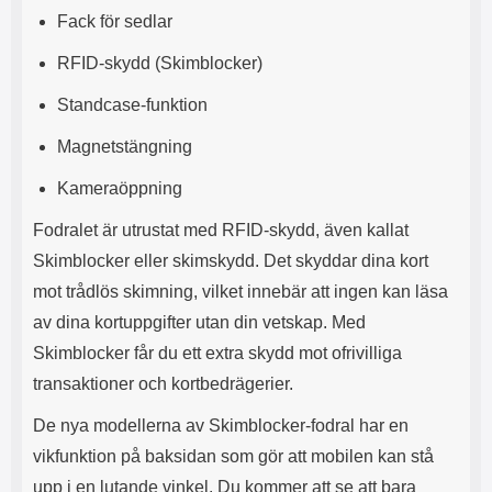
l
L
Fack för sedlar
i
a
t
d
RFID-skydd (Skimblocker)
e
d
t
a
Standcase-funktion
f
r
o
e
Magnetstängning
r
n
m
d
Kameraöppning
a
u
t
k
Fodralet är utrustat med RFID-skydd, även kallat
.
a
Skimblocker eller skimskydd. Det skyddar dina kort
D
n
e
a
mot trådlös skimning, vilket innebär att ingen kan läsa
t
n
av dina kortuppgifter utan din vetskap. Med
m
v
Skimblocker får du ett extra skydd mot ofrivilliga
e
ä
d
n
transaktioner och kortbedrägerier.
f
d
ö
a
De nya modellerna av Skimblocker-fodral har en
l
t
vikfunktion på baksidan som gör att mobilen kan stå
j
i
a
l
upp i en lutande vinkel. Du kommer att se att bara