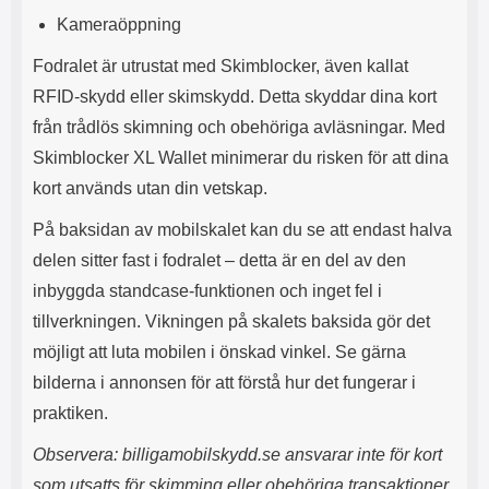
l
L
Kameraöppning
i
a
t
d
Fodralet är utrustat med Skimblocker, även kallat
e
d
RFID-skydd eller skimskydd. Detta skyddar dina kort
t
a
f
r
från trådlös skimning och obehöriga avläsningar. Med
o
e
Skimblocker XL Wallet minimerar du risken för att dina
r
n
m
d
kort används utan din vetskap.
a
u
t
k
På baksidan av mobilskalet kan du se att endast halva
.
a
delen sitter fast i fodralet – detta är en del av den
D
n
e
a
inbyggda standcase-funktionen och inget fel i
t
n
tillverkningen. Vikningen på skalets baksida gör det
m
v
e
ä
möjligt att luta mobilen i önskad vinkel. Se gärna
d
n
bilderna i annonsen för att förstå hur det fungerar i
f
d
praktiken.
ö
a
l
t
Observera: billigamobilskydd.se ansvarar inte för kort
j
i
a
l
som utsatts för skimming eller obehöriga transaktioner.