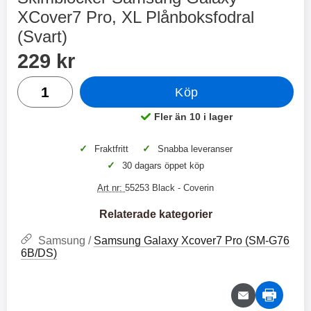
2 varianter
2 varianter
XCover7 Pro, XL Plånboksfodral
(Svart)
2
0
Handla denna produkt Skimblocker Samsung Galaxy XCover
pris
229 kr
%
%
antal
Köp
Fler än 10 i lager
Tillgänglighet:
X
H
✓
✓
Fraktfritt
Snabba leveranser
O
o
✓
30 dagars öppet köp
T
c
X
H
r
o
Art nr:
55253 Black
- Coverin
å
N
O
o
d
6
-
c
3
2
Relaterade kategorier
l
3
4
X
4
o
ö
D
9
9
3
N
s
u
Samsung /
Samsung Galaxy Xcover7 Pro (SM-G76
k
k
3
6
a
a
6B/DS)
r
r
H
l
3
1
1
ö
S
B
D
6
9
r
n
l
u
l
a
9
9
u
a
u
b
k
k