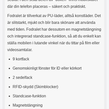
s
e
där din telefon placeras – säkert och praktiskt.
m
m
i
e
Fodralet är tillverkat av PU-läder, alltså konstläder. Det
d
d
i
U
är slitstarkt, mjukt och blir bara skönare att använda
g
S
med tiden. Fodralet har dessutom en magnetstängning
a
B
t
&
och integrerad standcase-funktion, så att du enkelt kan
r
U
ställa mobilen i lutande vinkel när du tittar på film eller
å
S
d
B
videosamtalar.
l
T
ö
y
9 kortfack
s
p
a
e
Genomskinligt fönster för ID eller körkort
h
-
ö
C
2 sedelfack
r
u
l
t
RFID-skydd (Skimblocker)
u
g
r
å
Standcase-funktion
a
n
r
g
Magnetstängning
i
.