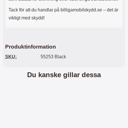
n
l
d
f
Tack för att du handlar på billigamobilskydd.se – det är
e
l
viktigt med skydd!
f
e
o
r
d
a
r
o
a
l
l
i
Produktinformation
e
k
t
a
SKU:
55253 Black
s
e
k
n
y
h
Du kanske gillar dessa
d
e
d
t
a
e
r
r
d
.
i
L
n
a
h
d
ö
d
r
a