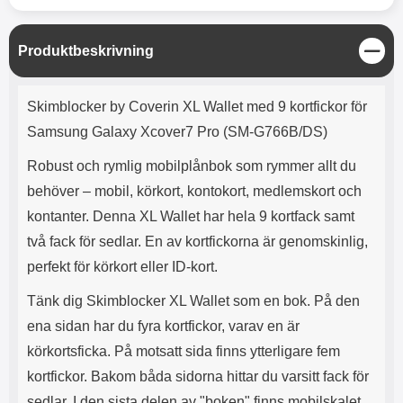
e
l
r
b
r
r
a
t
l
S
r
a
o
n
d
S
Produktbeskrivning
o
a
Välj
Välj
d
t
t
b
a
ä
h
b
r
Produktbeskrivning
n
h
l
e
Skimblocker by Coverin XL Wallet med 9 kortfickor för
g
ö
a
Samsung Galaxy Xcover7 Pro (SM-G766B/DS)
r
d
l
d
Robust och rymlig mobilplånbok som rymmer allt du
u
a
r
r
behöver – mobil, körkort, kontokort, medlemskort och
a
e
kontanter. Denna XL Wallet har hela 9 kortfack samt
r
S
.
n
två fack för sedlar. En av kortfickorna är genomskinlig,
X
a
perfekt för körkort eller ID-kort.
O
b
-
b
Tänk dig Skimblocker XL Wallet som en bok. På den
X
l
ena sidan har du fyra kortfickor, varav en är
3
a
3
d
körkortsficka. På motsatt sida finns ytterligare fem
d
kortfickor. Bakom båda sidorna hittar du varsitt fack för
ä
a
r
r
sedlar. I den sista delen av "boken" finns mobilskalet