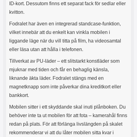
s
e
ID-kort. Dessutom finns ett separat fack för sedlar eller
m
m
kvitton.
i
e
d
d
Fodralet har även en integrerad standcase-funktion,
i
U
g
S
vilket innebär att du enkelt kan vinkla mobilen i
a
B
liggande läge när du vill titta på film, ha videosamtal
t
&
eller läsa utan att hålla i telefonen.
r
U
å
S
Tillverkat av PU-läder – ett slitstarkt konstläder som
d
B
l
T
mjuknar med tiden och får en behaglig känsla,
ö
y
liknande äkta läder. Fodralet stängs med en
s
p
a
e
magnetknapp som inte påverkar dina kreditkort eller
h
-
bankkort.
ö
C
r
u
Mobilen sitter i ett skyddande skal inuti plånboken. Du
l
t
u
g
behöver inte ta ut mobilen för att fota – kamerahål finns
r
å
redan på plats. För att förlänga livslängden på skalet
a
n
r
g
rekommenderar vi att du låter mobilen sitta kvar i
i
.