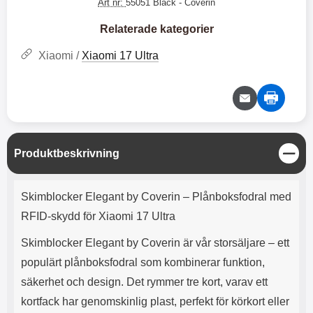
e
l
Art nr:
55051 Black
- Coverin
r
b
r
r
a
t
l
S
r
a
o
n
Relaterade kategorier
d
o
a
Välj
Välj
d
t
b
Xiaomi /
Xiaomi 17 Ultra
a
h
b
r
h
l
e
ö
a
r
d
l
d
u
a
r
r
S
Produktbeskrivning
a
e
t
r
S
ä
Produktbeskrivning
.
n
n
Skimblocker Elegant by Coverin – Plånboksfodral med
X
a
g
O
b
RFID-skydd för Xiaomi 17 Ultra
-
b
X
l
Skimblocker Elegant by Coverin är vår storsäljare – ett
3
a
populärt plånboksfodral som kombinerar funktion,
3
d
d
säkerhet och design. Det rymmer tre kort, varav ett
ä
a
kortfack har genomskinlig plast, perfekt för körkort eller
r
r