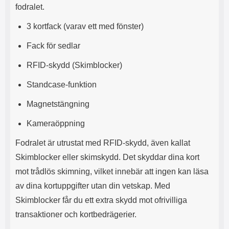
fodralet.
l
L
i
a
3 kortfack (varav ett med fönster)
t
d
e
d
Fack för sedlar
t
a
f
r
RFID-skydd (Skimblocker)
o
e
r
n
Standcase-funktion
m
d
a
u
Magnetstängning
t
k
.
a
Kameraöppning
D
n
e
a
Fodralet är utrustat med RFID-skydd, även kallat
t
n
m
v
Skimblocker eller skimskydd. Det skyddar dina kort
e
ä
mot trådlös skimning, vilket innebär att ingen kan läsa
d
n
f
d
av dina kortuppgifter utan din vetskap. Med
ö
a
Skimblocker får du ett extra skydd mot ofrivilliga
l
t
j
i
transaktioner och kortbedrägerier.
a
l