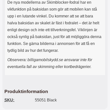
n
l
De nya modellerna av Skimblocker-fodral har en
d
f
vikfunktion på baksidan som gör att mobilen kan stå
e
l
f
e
upp i en lutande vinkel. Du kommer att se att bara
o
r
halva baksidan av skalet är fäst i fodralet – det är helt
d
a
r
o
enligt design och inte ett tillverkningsfel. Viklinjen är
a
l
också synlig på baksidan, just för att möjliggöra denna
l
i
funktion. Se gärna bilderna i annonsen för att få en
e
k
t
a
tydlig bild av hur det fungerar.
s
e
k
n
Observera: billigamobilskydd.se ansvarar inte för
y
h
eventuella fall av skimming eller kortbedrägerier.
d
e
d
t
a
e
r
r
d
.
i
L
Produktinformation
n
a
h
d
SKU:
55051 Black
ö
d
r
a