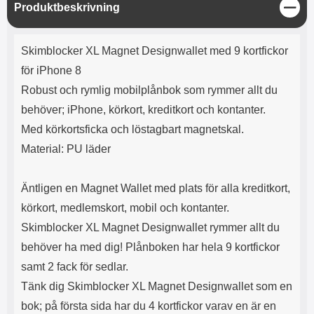
e
l
r
b
S
Produktbeskrivning
r
r
a
t
l
S
t
r
a
o
n
ä
d
Produktbeskrivning
o
a
Välj
Välj
n
d
Skimblocker XL Magnet Designwallet med 9 kortfickor
t
b
g
a
h
b
för iPhone 8
r
h
l
e
Robust och rymlig mobilplånbok som rymmer allt du
ö
a
r
d
behöver; iPhone, körkort, kreditkort och kontanter.
l
d
Med körkortsficka och löstagbart magnetskal.
u
a
r
r
Material: PU läder
a
e
r
S
.
n
Äntligen en Magnet Wallet med plats för alla kreditkort,
X
a
körkort, medlemskort, mobil och kontanter.
O
b
Skimblocker XL Magnet Designwallet rymmer allt du
-
b
X
l
behöver ha med dig! Plånboken har hela 9 kortfickor
3
a
samt 2 fack för sedlar.
3
d
d
Tänk dig Skimblocker XL Magnet Designwallet som en
ä
a
bok; på första sida har du 4 kortfickor varav en är en
r
r