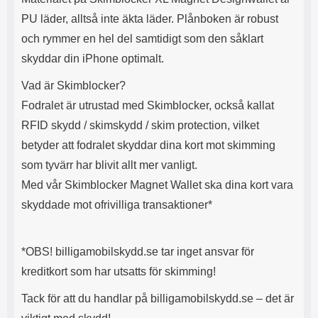
l
L
PU läder, alltså inte äkta läder. Plånboken är robust
i
a
och rymmer en hel del samtidigt som den såklart
t
d
e
d
skyddar din iPhone optimalt.
t
a
f
r
Vad är Skimblocker?
o
e
Fodralet är utrustad med Skimblocker, också kallat
r
n
m
d
RFID skydd / skimskydd / skim protection, vilket
a
u
betyder att fodralet skyddar dina kort mot skimming
t
k
.
a
som tyvärr har blivit allt mer vanligt.
D
n
Med vår Skimblocker Magnet Wallet ska dina kort vara
e
a
t
n
skyddade mot ofrivilliga transaktioner*
m
v
e
ä
d
n
*OBS! billigamobilskydd.se tar inget ansvar för
f
d
ö
a
kreditkort som har utsatts för skimming!
l
t
j
i
Tack för att du handlar på billigamobilskydd.se – det är
a
l