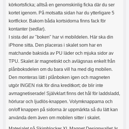
s
e
körkortsficka; alltså en genomskinlig ficka där du ser
m
m
kortet igenom. På motsatta sidan har du ytterligare 5
i
e
d
d
kortfickor. Bakom båda kortsidorna finns fack för
i
U
kontanter (sedlar).
g
S
a
B
I sista del av "boken" har vi mobildelen. Här ska din
t
&
iPhone sitta. Den placeras i skalet som har en
r
U
å
S
matchande baksida av PU läder och mjuka sidor av
d
B
TPU. Skalet är magnetiskt och avlägsnas enkelt från
l
T
ö
y
plånboksdelen om du bara vill ha med dig mobilen.
s
p
Den monteras lätt i plånboken igen och magneten
a
e
h
-
utgör INGEN risk för dina kreditkort; de blir inte
ö
C
avmagnetiserade! Självklart finns det hål för laddsladd,
r
u
l
t
hörlurar och ljudlös-knappen. Volymknapparna och
u
g
on/off knappen på sidorna är uppmärkta så du lätt kan
r
å
använda dem även om mobilen sitter i skalet.
a
n
r
g
Materialet på Skimblocker XL Magnet Designwallet är
i
.