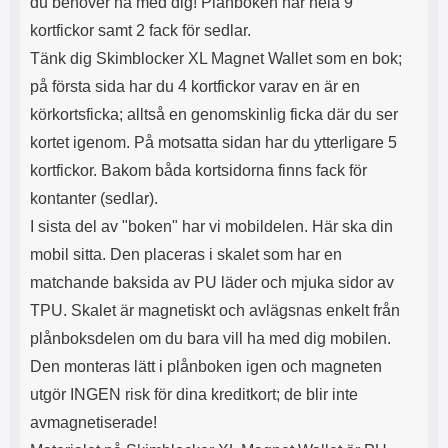
du behöver ha med dig! Plånboken har hela 9
s
e
m
m
kortfickor samt 2 fack för sedlar.
i
e
Tänk dig Skimblocker XL Magnet Wallet som en bok;
d
d
i
U
på första sida har du 4 kortfickor varav en är en
g
S
körkortsficka; alltså en genomskinlig ficka där du ser
a
B
kortet igenom. På motsatta sidan har du ytterligare 5
t
&
r
U
kortfickor. Bakom båda kortsidorna finns fack för
å
S
kontanter (sedlar).
d
B
l
T
I sista del av "boken" har vi mobildelen. Här ska din
ö
y
mobil sitta. Den placeras i skalet som har en
s
p
a
e
matchande baksida av PU läder och mjuka sidor av
h
-
TPU. Skalet är magnetiskt och avlägsnas enkelt från
ö
C
r
u
plånboksdelen om du bara vill ha med dig mobilen.
l
t
Den monteras lätt i plånboken igen och magneten
u
g
r
å
utgör INGEN risk för dina kreditkort; de blir inte
a
n
avmagnetiserade!
r
g
i
.