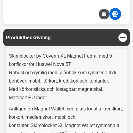
e
l
r
b
r
r
a
t
l
S
r
a
o
n
d
o
a
Välj
Välj
d
t
b
a
h
b
r
h
l
e
S
Produktbeskrivning
ö
a
t
r
d
ä
Produktbeskrivning
l
d
n
Skimblocker by Coverin XL Magnet Fodral med 9
u
a
g
r
r
kortfickor för Huawei Nova 5T
a
e
Robust och rymlig mobilplånbok som rymmer allt du
r
S
.
n
behöver; mobil, körkort, kreditkort och kontanter.
X
a
Med körkortsficka och löstagbart magnetskal.
O
b
-
b
Material: PU läder
X
l
3
a
Äntligen en Magnet Wallet med plats för alla kreditkort,
3
d
körkort, medlemskort, mobil och
d
ä
a
kontanter. Skimblocker XL Magnet Wallet rymmer allt
r
r