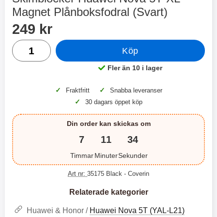
2 varianter
2 varianter
Magnet Plånboksfodral (Svart)
Handla denna produkt Skimblocker Huawei Nova 5T XL Ma
pris
2
0
249 kr
antal
Köp
%
%
Fler än 10 i lager
Tillgänglighet:
✓
✓
Fraktfritt
Snabba leveranser
✓
30 dagars öppet köp
X
H
O
o
T
c
Din order kan skickas om
X
H
r
o
å
N
O
o
7
11
33
d
6
-
c
3
2
l
3
4
X
4
o
Timmar
Minuter
Sekunder
ö
D
9
9
3
N
s
u
k
k
3
6
a
a
Art nr:
35175 Black
- Coverin
r
r
H
l
3
1
1
ö
S
B
D
Relaterade kategorier
6
9
r
n
l
u
l
a
9
9
u
a
Huawei & Honor /
Huawei Nova 5T (YAL-L21)
u
b
k
k