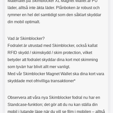
Materialet på Skimblocker XL Magnet Wallet är PU
l
L
läder, alltså inte äkta läder. Plånboken är robust och
i
a
t
d
rymmer en hel del samtidigt som den såklart skyddar
e
d
din mobil optimalt.
t
a
f
r
o
e
r
n
Vad är Skimblocker?
m
d
Fodralet är utrustad med Skimblocker, också kallat
a
u
t
k
RFID skydd / skimskydd / skim protection, vilket
.
a
betyder att fodralet skyddar dina kort mot skimming
D
n
som tyvärr har blivit allt mer vanligt.
e
a
t
n
Med vår Skimblocker Magnet Wallet ska dina kort vara
m
v
skyddade mot ofrivilliga transaktioner*
e
ä
d
n
f
d
ö
a
Observera att våra nya Skimblocker fodral nu har en
l
t
Standcase-funktion; det gör att du nu kan ställa din
j
i
a
l
mobil i lutande läge när du vill se film i mobilen – alltså