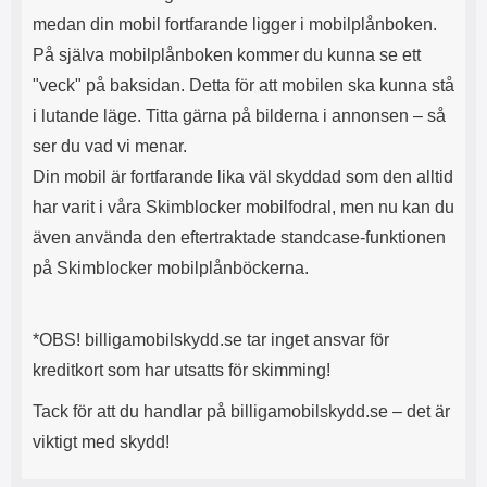
n
l
medan din mobil fortfarande ligger i mobilplånboken.
d
f
e
l
På själva mobilplånboken kommer du kunna se ett
f
e
"veck" på baksidan. Detta för att mobilen ska kunna stå
o
r
d
a
i lutande läge. Titta gärna på bilderna i annonsen – så
r
o
ser du vad vi menar.
a
l
l
i
Din mobil är fortfarande lika väl skyddad som den alltid
e
k
har varit i våra Skimblocker mobilfodral, men nu kan du
t
a
s
e
även använda den eftertraktade standcase-funktionen
k
n
på Skimblocker mobilplånböckerna.
y
h
d
e
d
t
a
e
*OBS! billigamobilskydd.se tar inget ansvar för
r
r
kreditkort som har utsatts för skimming!
d
.
i
L
Tack för att du handlar på billigamobilskydd.se – det är
n
a
h
d
viktigt med skydd!
ö
d
r
a